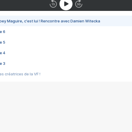
bey Maguire, c'est lui ! Rencontre avec Damien Witecka
e 6
e 5
e 4
e 3
s créatrices de la VF !
e 2
e 1
e Mektoub My Love arrive enfin ! Rencontre avec Shaïn Boumedine et Sal
i : après Toni en famille
elle réalise le bouleversant Dites lui que je l'aime