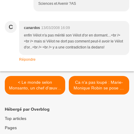
Sciences et Avenir ?AS
C
canardos
13/03/2008 16:09
enfin Vélot n'a pas mérité son Vélot d'or en dormant....<br />
<br /> mais si Vélot ne dort pas comment peut-il avoir le Vélot
d'or...<br /> <br /> y a une contradiction la dedans!
Répondre
< Le monde selon
Ca n'a pas loupé : Marie-
Monsanto, un chef d'œuvre
Monique Robin se pose en
de propagande
victime d'une conspiration
internationale >
Hébergé par Overblog
Top articles
Pages