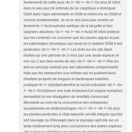
fondements de cette peur.<br /> <br /> <br /> De plus M Vélot
dans le peu que j'ai entendu de lui s'applique à distinguer
OGM dans l'agro-alimentaire et OGM et médecine ou OGM et
science fondamentale. Je ne le vois ainsi pas comme un
fervent<br /> technophobe partisan de la lançette et des
saignées abusives.<br /> <br /> <br /> Aussi M Vélot prétend
que les controles ne concerne que les causes aigues et pas
les pathologies chroniques qui serait du à certains OGM à but
pesticides.<br /> <br /> <br /> Les tests sur les rats étant
réalisé sur une période de 3 mois (sur une seule espèce) et
non sur 2 ans (leur durée de vie).<br /> <br /> <br /> Pire les
test ne sont pas réalisés par des laboratoires indépendants
mais par les semanciers eux-mêmes qui ne publient leurs
résultats qu'après de longues et dantesques batailles
juridique<br /> s'abritant derrière le secret industriel.<br /> <br
/> <br /> Et d'ailleurs une note émanant d'un organe européen
demandait la non divulgation de résultats concernant
Monsanto au nom de la concurrence des entreprises
européennes en biotechnologies.<br /> <br /> <br /> De plus
les plantes pesticides à l'état naturelle ont été intégrés (qu'elle
soit sauvage ou d'élevage) dans le paysage agricole sur un
temp relativement long avec concurrence des autres espèces.