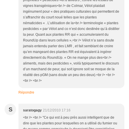
propriétés « pesticides »et d’ailleurs , contre les essais de
vignes transgéniques<br /> de Colmar, Vélot plaidait
ingénument pour « des pratiques culturales qui permettent de
s’affranchir du court noué telles que les plantes
nématicides « . L’utilisation de la<br /> terminologie « plantes
pesticides » par Vélot and co n’est donc destinée qu’à distiller
la peur. Quant aux plantes RR qui « accumuleraient du
RoundUp dans leurs cellules »,<br /> Vélot n’a sans doute
jamais entendu parler des LMR , et fait semblant de croire
qu’en mangeant des plantes RR est équivalent à ingérer
directement du RoundUp. « On ne mange plus des<br />
aliments, mais des pesticides », voilà typiquement le discours
d’un marchand de peur, qui soit ignore soit se moque de la
réalité des pGM (sans doute un peu des deux).<br /> <br />
<br /> <br />
Répondre
S
saratogagy
21/12/2010 17:16
<br /> <br /> "Ce qui est à peu près aussi intelligent que de
dire que les plantes pour lesquelles on a utilisé du fumier ou