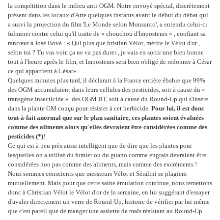
la compétition dans le milieu anti-OGM. Notre envoyé spécial, discrètement
présent dans les locaux d'Arte quelques instants avant le début du débat qui
a suivi la projection du film 'Le Monde selon Monsanto', a entendu celui-ci
fulminer contre celui qu'il traite de « chouchou d'Imposteurs » , confiant sa
rancœur à José Bové : « Qui plus que hristian Vélot, mérite le Vélot d'or ,
selon toi ? Tu vas voir, ça ne va pas durer , je vais en sortir une bien bonne
tout à l'heure après le film, et Imposteurs sera bien obligé de redonner à César
ce qui appartient à César».
Quelques minutes plus tard, il déclarait à la France entière ébahie que 99%
des OGM accumulaient dans leurs cellules des pesticides, soit à cause du «
transgène insecticide » des OGM BT, soit à cause du Round-Up qui s'insère
dans la plante GM conçu pour résister à cet herbicide.
Pour lui, il est donc
tout-à-fait anormal que sur le plan sanitaire, ces plantes soient évaluées
comme des aliments alors qu'elles devraient être considérées comme des
pesticides
(*)
!
Ce qui est à peu près aussi intelligent que de dire que les plantes pour
lesquelles on a utilisé du fumier ou du guano comme engrais devraient être
considérées non pas comme des aliments, mais comme des excréments !
Nous sommes conscients que messieurs Vélot et Séralini se plagient
mutuellement. Mais pour que cette saine émulation continue, nous remettons
donc à Christian Vélot le Vélot d'or de la semaine, en lui suggérant d'essayer
d'avaler directement un verre de Round-Up, histoire de vérifier par lui-même
que c'est pareil que de manger une assiette de maïs résistant au Round-Up.