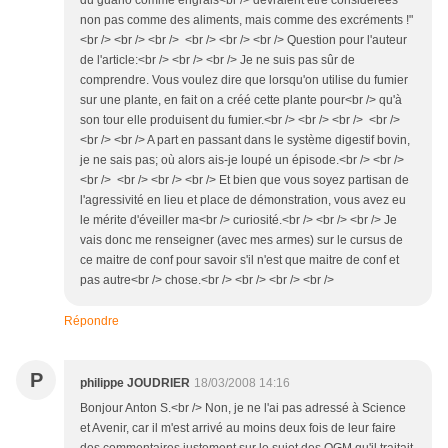
du guano comme engrais<br /> devraient être considérées
non pas comme des aliments, mais comme des excréments !"
<br /> <br /> <br /> <br /> <br /> <br /> Question pour l'auteur
de l'article:<br /> <br /> <br /> Je ne suis pas sûr de
comprendre. Vous voulez dire que lorsqu'on utilise du fumier
sur une plante, en fait on a créé cette plante pour<br /> qu'à
son tour elle produisent du fumier.<br /> <br /> <br /> <br />
<br /> <br /> A part en passant dans le système digestif bovin,
je ne sais pas; où alors ais-je loupé un épisode.<br /> <br />
<br /> <br /> <br /> <br /> Et bien que vous soyez partisan de
l'agressivité en lieu et place de démonstration, vous avez eu
le mérite d'éveiller ma<br /> curiosité.<br /> <br /> <br /> Je
vais donc me renseigner (avec mes armes) sur le cursus de
ce maitre de conf pour savoir s'il n'est que maitre de conf et
pas autre<br /> chose.<br /> <br /> <br /> <br />
Répondre
P
philippe JOUDRIER
18/03/2008 14:16
Bonjour Anton S.<br /> Non, je ne l'ai pas adressé à Science
et Avenir, car il m'est arrivé au moins deux fois de leur faire