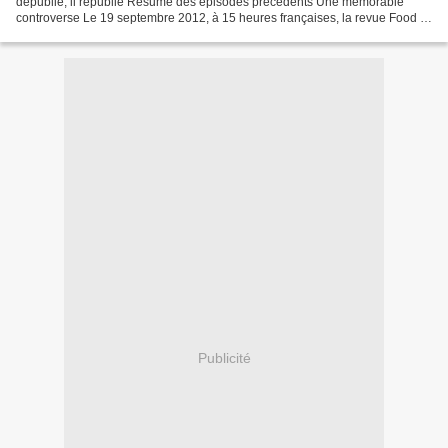
dépublie, il republie Résumé des épisodes précédents Une mémorable
controverse Le 19 septembre 2012, à 15 heures françaises, la revue Food &
Chemical Toxicology met en ligne...
Publicité