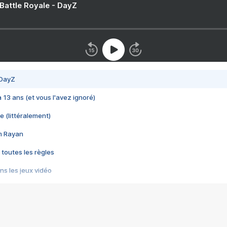
 Battle Royale - DayZ
 DayZ
 a 13 ans (et vous l'avez ignoré)
e (littéralement)
im Rayan
 toutes les règles
s les jeux vidéo
us choquant de Rockstar ? - Le scandale BULLY
e plus moche de Steam
du RÊVE tourne au CAUCHEMAR