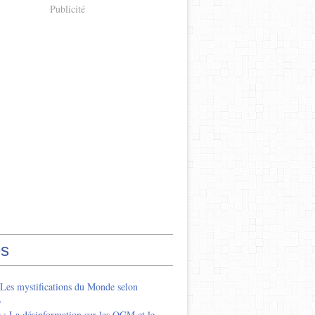
Publicité
s
 Les mystifications du Monde selon
o
 : La désinformation sur les OGM et le