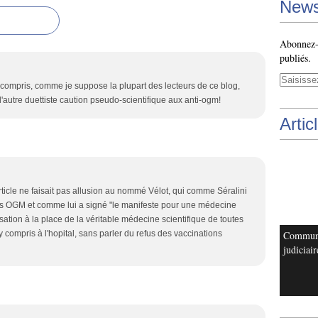
News
Abonnez-v
publiés.
 compris, comme je suppose la plupart des lecteurs de ce blog,
, l'autre duettiste caution pseudo-scientifique aux anti-ogm!
Artic
rticle ne faisait pas allusion au nommé Vélot, qui comme Séralini
s OGM et comme lui a signé "le manifeste pour une médecine
lisation à la place de la véritable médecine scientifique de toutes
ompris à l'hopital, sans parler du refus des vaccinations
Commun
judiciair