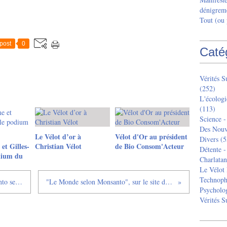
dénigreme
Tout (ou
post
0
Caté
Vérités 
(252)
L'écologi
(113)
Science -
Des Nouv
Le Vélot d’or à
Vélot d'Or au président
Divers
(5
et Gilles-
Christian Vélot
de Bio Consom'Acteur
Détente -
odium du
Charlatan
Le Vélot 
Technoph
Le Monde selon Monsanto , et Monsanto selon Arte
"Le Monde selon Monsanto", sur le site de l'AFIS
Psycholog
Vérités 