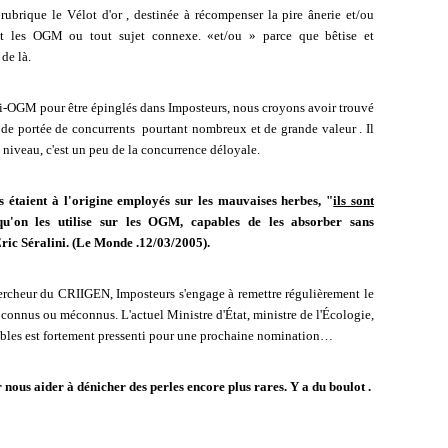
ubrique le Vélot d'or , destinée à récompenser la pire ânerie et/ou
ant les OGM ou tout sujet connexe. «et/ou » parce que bêtise et
de là.
nti-OGM pour être épinglés dans Imposteurs, nous croyons avoir trouvé
rs de portée de concurrents pourtant nombreux et de grande valeur . Il
 niveau, c'est un peu de la concurrence déloyale.
ls étaient à l'origine employés sur les mauvaises herbes, "
ils sont
u'on les utilise sur les OGM, capables de les absorber sans
Eric Séralini. (Le Monde .12/03/2005).
hercheur du CRIIGEN, Imposteurs s'engage à remettre régulièrement le
, connus ou méconnus. L'actuel Ministre d'État, ministre de l'Écologie,
les est fortement pressenti pour une prochaine nomination…
nous aider à dénicher des perles encore plus rares. Y a du boulot .