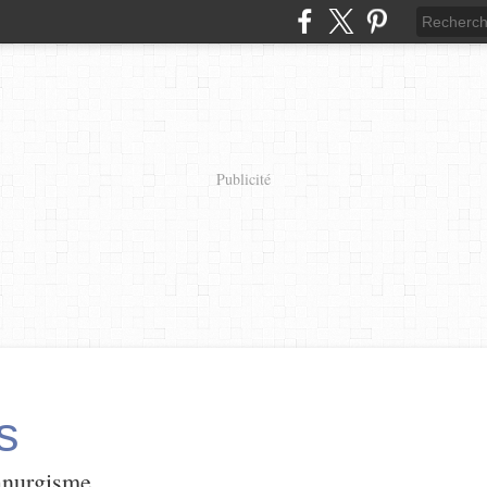
Publicité
s
panurgisme