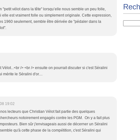
Rech
 "petit vélot dans la tête" lorsqu’elle nous semble un peu folle,
 elle est vraiment folle ou simplement originale. Cette expression,
s 1960 seulement, semble être dérivée de "pédaler dans la
ot".
 Vélot...<br /> <br /> ensuite on pourrait discuter si c'est Séralini
 mérite le Séralini d'or....
08 19:02
nos lecteurs que Christian Vélot fait partie des quelques
chercheurs notoirement engagés contre les PGM. On y a fait plus
 Imposteurs. Bien sûr j'envisageais aussi de décerner un Séralini
e semble qu'à cette phase de la compétition, c'est Séralini qui