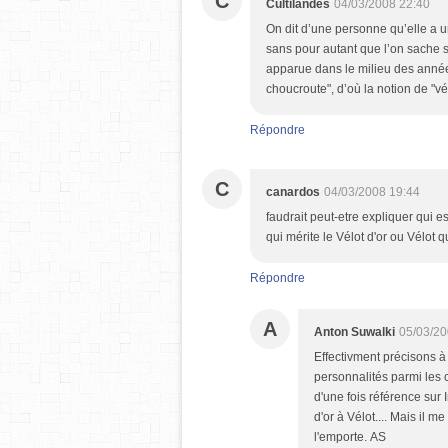
C
Cultilandes
04/03/2008 22:40
On dit d’une personne qu’elle a un
sans pour autant que l’on sache si
apparue dans le milieu des année
choucroute", d’où la notion de "vél
Répondre
C
canardos
04/03/2008 19:44
faudrait peut-etre expliquer qui est
qui mérite le Vélot d'or ou Vélot qui
Répondre
A
Anton Suwalki
05/03/20
Effectivment précisons à 
personnalités parmi les 
d'une fois référence sur
d'or à Vélot.... Mais il m
l'emporte. AS