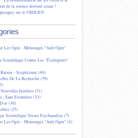
nt de la science doivent cesser !
 presque) sur le CRIIGEN
gories
Sur Les Ogm - Mensonges "anti-Ogm"
e Scientifique Contre Les "écologistes"
 Raison - Scepticisme
(69)
elles De La Recherche
(59)
3)
 Nouvelles Insolites
(51)
s...sans Frontières
(33)
D'or
(30)
obies
(25)
ie Scientifique Versus Psychanalyse
(7)
Sur Les Ogm - Mensonges "anti-Ogm"
(4)