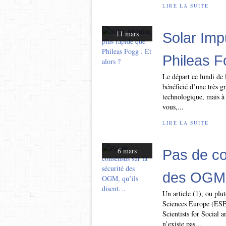
LIRE LA SUITE
11 mars
Solar Imp
Phileas Fo
Le départ ce lundi de
bénéficié d’une très g
technologique, mais à 
vous,...
LIRE LA SUITE
6 mars
Pas de co
des OGM, 
Un article (1), ou plu
Sciences Europe (ESEu
Scientists for Social
n’existe pas...