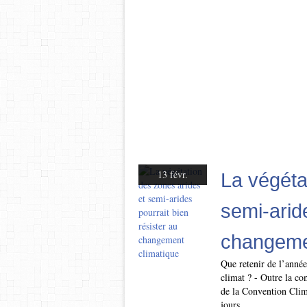
13 févr.
La végéta
semi-aride
changeme
Que retenir de l’anné
climat ? - Outre la co
de la Convention Clim
jours,...