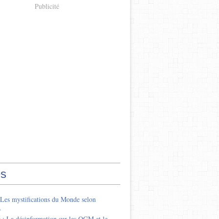
Publicité
s
 Les mystifications du Monde selon
o
 : La désinformation sur les OGM et le