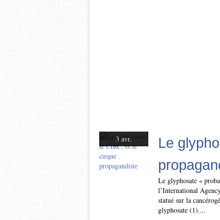
3 avr.
Le glypho
propagan
Le glyphosate « proba
l’International Agenc
statué sur la cancérogé
glyphosate (1)....