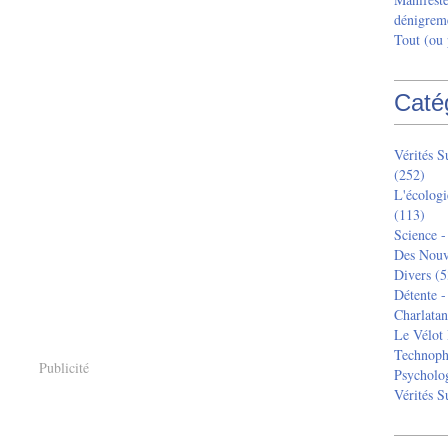
dénigreme
Tout (ou
Caté
Vérités 
(252)
L'écologi
(113)
Science -
Des Nouv
Divers
(5
Détente -
Charlatan
Le Vélot 
Technoph
Publicité
Psycholog
Vérités 