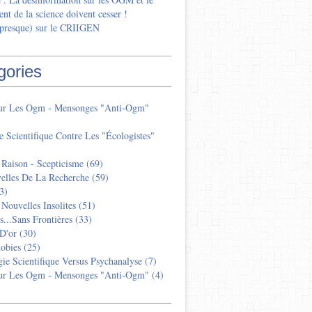
nt de la science doivent cesser !
 presque) sur le CRIIGEN
gories
Sur Les Ogm - Mensonges "anti-Ogm"
e Scientifique Contre Les "écologistes"
 Raison - Scepticisme
(69)
elles De La Recherche
(59)
3)
 Nouvelles Insolites
(51)
s...sans Frontières
(33)
D'or
(30)
obies
(25)
ie Scientifique Versus Psychanalyse
(7)
Sur Les Ogm - Mensonges "anti-Ogm"
(4)