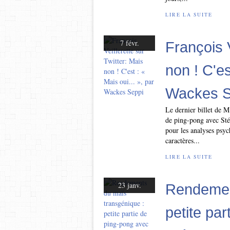
LIRE LA SUITE
7 févr.
François V
non ! C'es
Wackes S
Le dernier billet de M
de ping-pong avec Stép
pour les analyses psyc
caractères...
LIRE LA SUITE
23 janv.
Rendemen
petite pa