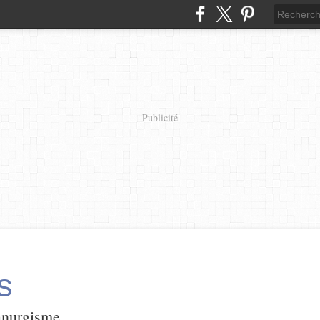
Publicité
s
panurgisme