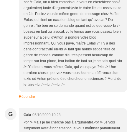
<br /> Gaia, on a bien compris que vous en cherchieez pas à
argulentee( fuate d'arguments)<br /> Votre fiel est assez naze,
en fait. Postez vous le même genre de message chez Maître
Eolas, qui tient un excellent blog en tant qu' avocat ? Du
genre : "hé ben on se demande quand est ce que vous<br />
bossez en tant qu 'avocat, vu le temps que vous passez [bien
supérieur à celui d'Anton] à pondre votre blog
impressionnant]. Qui vous paye, maître Eolas ?" Il y a des
gens dont l'activité en<br /> tant que hobby est de faire ce
genre de choses, comme d'autres passent beaucoup de
temps sur leur piano, leur ballon de foot ou je ne sais quoi.<br
/> D'ailleurs, vous même, Gaia, qui vous paye ?<br /> Une
dernière chose : pouvez vous nous fournir la référence d'un
texte où Anton prétend être chercheur en sciences ? Merci de
le faire.<br /> <br /> <br />
Répondre
G
Gaia
05/10/2009 10:28
<br /> Mais je ne cherche pas à argumenter.<br /> Je vois
simplment avec étonnement que vous maîtriser parfaitement