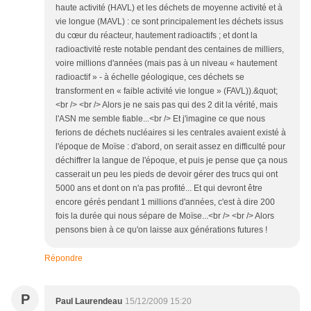
haute activité (HAVL) et les déchets de moyenne activité et à
vie longue (MAVL) : ce sont principalement les déchets issus
du cœur du réacteur, hautement radioactifs ; et dont la
radioactivité reste notable pendant des centaines de milliers,
voire millions d'années (mais pas à un niveau « hautement
radioactif » - à échelle géologique, ces déchets se
transforment en « faible activité vie longue » (FAVL)).&quot;
<br /> <br /> Alors je ne sais pas qui des 2 dit la vérité, mais
l'ASN me semble fiable...<br /> Et j'imagine ce que nous
ferions de déchets nucléaires si les centrales avaient existé à
l'époque de Moïse : d'abord, on serait assez en difficulté pour
déchiffrer la langue de l'époque, et puis je pense que ça nous
casserait un peu les pieds de devoir gérer des trucs qui ont
5000 ans et dont on n'a pas profité... Et qui devront être
encore gérés pendant 1 millions d'années, c'est à dire 200
fois la durée qui nous sépare de Moïse...<br /> <br /> Alors
pensons bien à ce qu'on laisse aux générations futures !
Répondre
P
Paul Laurendeau
15/12/2009 15:20