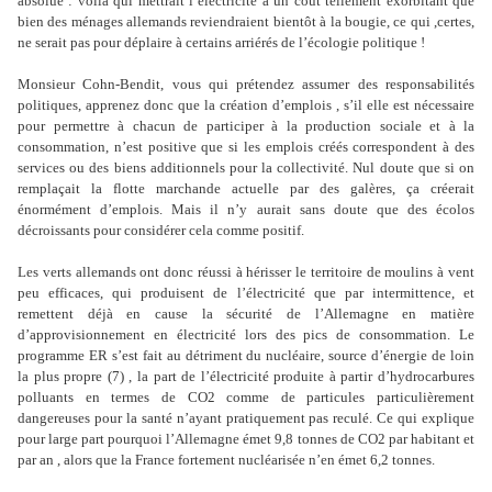
absolue : voila qui mettrait l’électricité à un coût tellement exorbitant que
bien des ménages allemands reviendraient bientôt à la bougie, ce qui ,certes,
ne serait pas pour déplaire à certains arriérés de l’écologie politique !
Monsieur Cohn-Bendit, vous qui prétendez assumer des responsabilités
politiques, apprenez donc que la création d’emplois , s’il elle est nécessaire
pour permettre à chacun de participer à la production sociale et à la
consommation, n’est positive que si les emplois créés correspondent à des
services ou des biens additionnels pour la collectivité. Nul doute que si on
remplaçait la flotte marchande actuelle par des galères, ça créerait
énormément d’emplois. Mais il n’y aurait sans doute que des écolos
décroissants pour considérer cela comme positif.
Les verts allemands ont donc réussi à hérisser le territoire de moulins à vent
peu efficaces, qui produisent de l’électricité que par intermittence, et
remettent déjà en cause la sécurité de l’Allemagne en matière
d’approvisionnement en électricité lors des pics de consommation. Le
programme ER s’est fait au détriment du nucléaire, source d’énergie de loin
la plus propre (7) , la part de l’électricité produite à partir d’hydrocarbures
polluants en termes de CO2 comme de particules particulièrement
dangereuses pour la santé n’ayant pratiquement pas reculé. Ce qui explique
pour large part pourquoi l’Allemagne émet 9,8 tonnes de CO2 par habitant et
par an , alors que la France fortement nucléarisée n’en émet 6,2 tonnes.