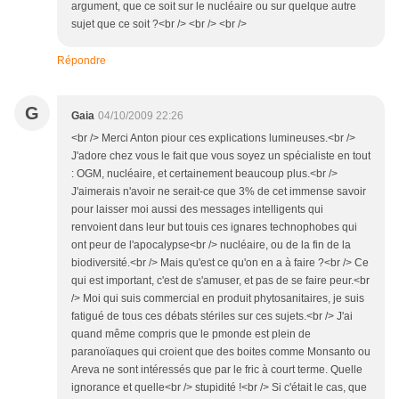
argument, que ce soit sur le nucléaire ou sur quelque autre
sujet que ce soit ?<br /> <br /> <br />
Répondre
G
Gaia
04/10/2009 22:26
<br /> Merci Anton piour ces explications lumineuses.<br />
J'adore chez vous le fait que vous soyez un spécialiste en tout
: OGM, nucléaire, et certainement beaucoup plus.<br />
J'aimerais n'avoir ne serait-ce que 3% de cet immense savoir
pour laisser moi aussi des messages intelligents qui
renvoient dans leur but touis ces ignares technophobes qui
ont peur de l'apocalypse<br /> nucléaire, ou de la fin de la
biodiversité.<br /> Mais qu'est ce qu'on en a à faire ?<br /> Ce
qui est important, c'est de s'amuser, et pas de se faire peur.<br
/> Moi qui suis commercial en produit phytosanitaires, je suis
fatigué de tous ces débats stériles sur ces sujets.<br /> J'ai
quand même compris que le pmonde est plein de
paranoïaques qui croient que des boites comme Monsanto ou
Areva ne sont intéressés que par le fric à court terme. Quelle
ignorance et quelle<br /> stupidité !<br /> Si c'était le cas, que