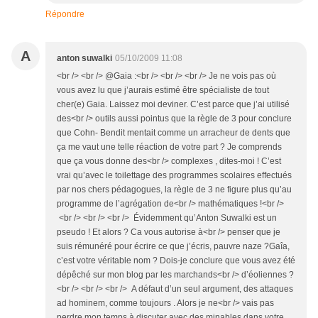
Répondre
A
anton suwalki
05/10/2009 11:08
<br /> <br /> @Gaia :<br /> <br /> <br /> Je ne vois pas où
vous avez lu que j’aurais estimé être spécialiste de tout
cher(e) Gaia. Laissez moi deviner. C’est parce que j’ai utilisé
des<br /> outils aussi pointus que la règle de 3 pour conclure
que Cohn- Bendit mentait comme un arracheur de dents que
ça me vaut une telle réaction de votre part ? Je comprends
que ça vous donne des<br /> complexes , dites-moi ! C’est
vrai qu’avec le toilettage des programmes scolaires effectués
par nos chers pédagogues, la règle de 3 ne figure plus qu’au
programme de l’agrégation de<br /> mathématiques !<br />
<br /> <br /> <br /> Évidemment qu’Anton Suwalki est un
pseudo ! Et alors ? Ca vous autorise à<br /> penser que je
suis rémunéré pour écrire ce que j’écris, pauvre naze ?Gaîa,
c’est votre véritable nom ? Dois-je conclure que vous avez été
dépêché sur mon blog par les marchands<br /> d’éoliennes ?
<br /> <br /> <br /> A défaut d’un seul argument, des attaques
ad hominem, comme toujours . Alors je ne<br /> vais pas
perdre mon temps à discuter avec des minables dans votre