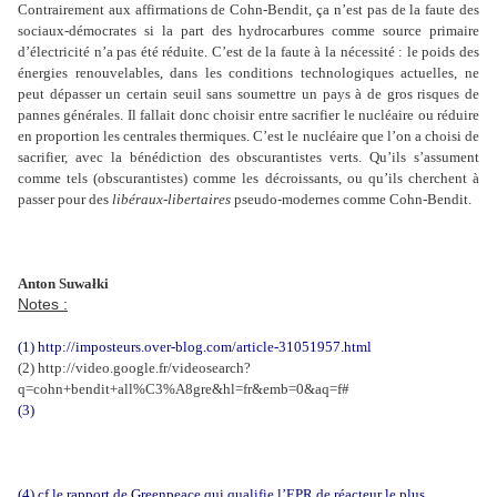
Contrairement aux affirmations de Cohn-Bendit, ça n’est pas de la faute des
sociaux-démocrates si la part des hydrocarbures comme source primaire
d’électricité n’a pas été réduite. C’est de la faute à la nécessité : le poids des
énergies renouvelables, dans les conditions technologiques actuelles, ne
peut dépasser un certain seuil sans soumettre un pays à de gros risques de
pannes générales. Il fallait donc choisir entre sacrifier le nucléaire ou réduire
en proportion les centrales thermiques. C’est le nucléaire que l’on a choisi de
sacrifier, avec la bénédiction des obscurantistes verts. Qu’ils s’assument
comme tels (obscurantistes) comme les décroissants, ou qu’ils cherchent à
passer pour des
libéraux-libertaires
pseudo-modernes comme Cohn-Bendit.
Anton Suwał
k
i
Notes :
(1) http://imposteurs.over-blog.com/article-31051957.html
(2) http://video.google.fr/videosearch?
q=cohn+bendit+all%C3%A8gre&hl=fr&emb=0&aq=f#
(3)
(4) cf le rapport de Greenpeace qui qualifie l’EPR de réacteur le plus