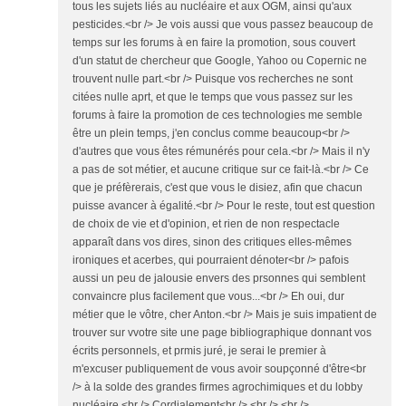
tous les sujets liés au nucléaire et aux OGM, ainsi qu'aux
pesticides.<br /> Je vois aussi que vous passez beaucoup de
temps sur les forums à en faire la promotion, sous couvert
d'un statut de chercheur que Google, Yahoo ou Copernic ne
trouvent nulle part.<br /> Puisque vos recherches ne sont
citées nulle aprt, et que le temps que vous passez sur les
forums à faire la promotion de ces technologies me semble
être un plein temps, j'en conclus comme beaucoup<br />
d'autres que vous êtes rémunérés pour cela.<br /> Mais il n'y
a pas de sot métier, et aucune critique sur ce fait-là.<br /> Ce
que je préfèrerais, c'est que vous le disiez, afin que chacun
puisse avancer à égalité.<br /> Pour le reste, tout est question
de choix de vie et d'opinion, et rien de non respectacle
apparaît dans vos dires, sinon des critiques elles-mêmes
ironiques et acerbes, qui pourraient dénoter<br /> pafois
aussi un peu de jalousie envers des prsonnes qui semblent
convaincre plus facilement que vous...<br /> Eh oui, dur
métier que le vôtre, cher Anton.<br /> Mais je suis impatient de
trouver sur vvotre site une page bibliographique donnant vos
écrits personnels, et prmis juré, je serai le premier à
m'excuser publiquement de vous avoir soupçonné d'être<br
/> à la solde des grandes firmes agrochimiques et du lobby
nucléaire.<br /> Cordialement<br /> <br /> <br />