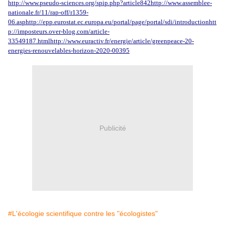
http://www.pseudo-sciences.org/spip.php?article842
http://www.assemblee-
nationale.fr/11/rap-off/r1359-
06.asp
http://epp.eurostat.ec.europa.eu/portal/page/portal/sdi/introduction
htt
p://imposteurs.over-blog.com/article-
33549187.html
http://www.euractiv.fr/energie/article/greenpeace-20-
energies-renouvelables-horizon-2020-00395
Publicité
#L'écologie scientifique contre les "écologistes"