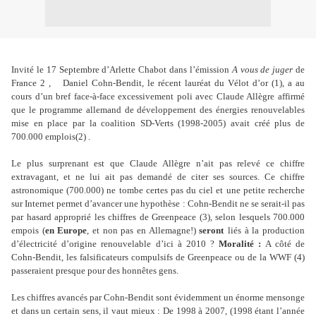
Invité le 17 Septembre d’Arlette Chabot dans l’émission
A vous de juger
de
France 2 , Daniel Cohn-Bendit, le récent lauréat du Vélot d’or (1), a au
cours d’un bref face-à-face excessivement poli avec Claude Allègre affirmé
que le programme allemand de développement des énergies renouvelables
mise en place par la coalition SD-Verts (1998-2005) avait créé plus de
700.000 emplois(2) .
Le plus surprenant est que Claude Allègre n’ait pas relevé ce chiffre
extravagant, et ne lui ait pas demandé de citer ses sources. Ce chiffre
astronomique (700.000) ne tombe certes pas du ciel et une petite recherche
sur Internet permet d’avancer une hypothèse : Cohn-Bendit ne se serait-il pas
par hasard approprié les chiffres de Greenpeace (3), selon lesquels 700.000
empois (
en Europe
, et non pas en Allemagne!)
seront
liés à la production
d’électricité d’origine renouvelable d’ici à 2010 ?
Moralité :
A côté de
Cohn-Bendit, les falsificateurs compulsifs de Greenpeace ou de la WWF (4)
passeraient presque pour des honnêtes gens.
Les chiffres avancés par Cohn-Bendit sont évidemment un énorme mensonge
et dans un certain sens, il vaut mieux : De 1998 à 2007, (1998 étant l’année