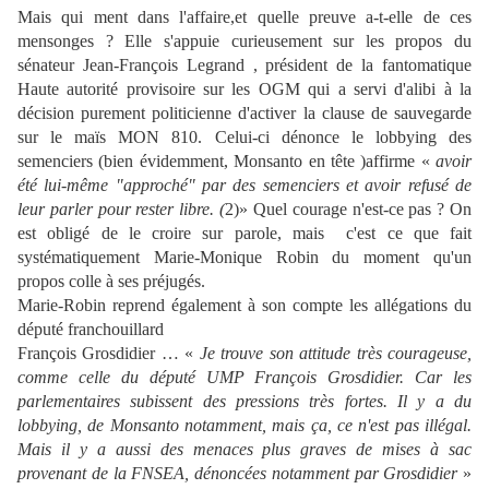
Mais qui ment dans l'affaire,et quelle preuve a-t-elle de ces
mensonges ? Elle s'appuie curieusement sur les propos du
sénateur Jean-François Legrand , président de la fantomatique
Haute autorité provisoire sur les OGM qui a servi d'alibi à la
décision purement politicienne d'activer la clause de sauvegarde
sur le maïs MON 810. Celui-ci dénonce le lobbying des
semenciers (bien évidemment, Monsanto en tête )affirme «
avoir
été lui-même "approché" par des semenciers et avoir refusé de
leur parler pour rester libre. (
2)» Quel courage n'est-ce pas ? On
est obligé de le croire sur parole, mais c'est ce que fait
systématiquement Marie-Monique Robin du moment qu'un
propos colle à ses préjugés.
Marie-Robin reprend également à son compte les allégations du
député franchouillard
François Grosdidier … «
Je trouve son attitude très courageuse,
comme celle du député UMP François Grosdidier. Car les
parlementaires subissent des pressions très fortes. Il y a du
lobbying, de Monsanto notamment, mais ça, ce n'est pas illégal.
Mais il y a aussi des menaces plus graves de mises à sac
provenant de la FNSEA, dénoncées notamment par Grosdidier
»