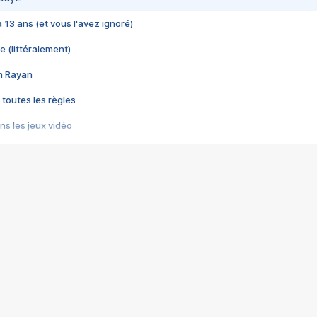
 a 13 ans (et vous l'avez ignoré)
e (littéralement)
im Rayan
 toutes les règles
s les jeux vidéo
us choquant de Rockstar ? - Le scandale BULLY
e plus moche de Steam
du RÊVE tourne au CAUCHEMAR
pendant 8 heures
it… à tort
umiliés par un jeu vidéo
ire - Final Fantasy 8