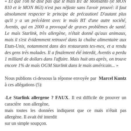
«
Et que l'on ne dise pas que le maïs BT de Monsanto (le MON
810 et le MON 863) n'est pas néfaste sans l'avoir prouvé: il faut
absolument respecter le principe de précaution! D'autant plus
qu'il y a un précédent avec le maïs BT d'une autre société,
Aventis, qui en 2000 a provoqué de graves problèmes de santé.
Le maïs Starlink, très allergène, n'était donné qu'aux animaux,
mais il s'est évidemment retrouvé dans la chaîne alimentaire aux
Etats-Unis, notamment dans des restaurants tex-mex, et a rendu
des gens très malades. Il a finalement été interdit, Aventis a perdu
1 milliard de dollars dans l'affaire. Mais huit ans après, on trouve
encore 1% de maïs OGM Starlink dans le maïs américain...
»
Nous publions ci-dessous la réponse envoyée par
Marcel Kuntz
à ces allégations (5):
-
Le Starlink allergene ? FAUX
. Il est difficile de prouver un
caractère non allergène,
mais toutes les données indiquent que ce maïs n'était pas
allergène. Il avait été interdit
sur un simple soupçon.