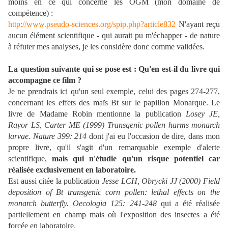
moins en ce qui concerne les OGM (mon domaine de
compétence) :
http://www.pseudo-sciences.org/spip.php?article832
N'ayant reçu
aucun élément scientifique - qui aurait pu m'échapper - de nature
à réfuter mes analyses, je les considère donc comme validées.
La question suivante qui se pose est : Qu'en est-il du livre qui
accompagne ce film ?
Je ne prendrais ici qu'un seul exemple, celui des pages 274-277,
concernant les effets des maïs Bt sur le papillon Monarque. Le
livre de Madame Robin mentionne la publication
Losey JE,
Rayor LS, Carter ME (1999) Transgenic pollen harms monarch
larvae. Nature 399: 214
dont j'ai eu l'occasion de dire, dans mon
propre livre, qu'il s'agit d'un remarquable exemple d'alerte
scientifique,
mais qui n'étudie qu'un risque potentiel car
réalisée exclusivement en laboratoire.
Est aussi citée la publication
Jesse LCH, Obrycki JJ (2000) Field
deposition of Bt transgenic corn pollen: lethal effects on the
monarch butterfly. Oecologia 125: 241-248
qui a été réalisée
partiellement en champ mais où l'exposition des insectes a été
forcée en laboratoire.