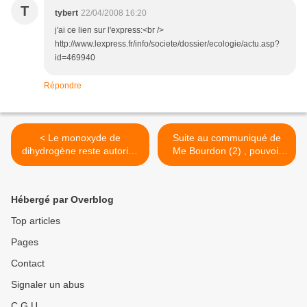
T
tybert
22/04/2008 16:20
j'ai ce lien sur l'express:<br />
http://www.lexpress.fr/info/societe/dossier/ecologie/actu.asp?
id=469940
Répondre
< Le monoxyde de
Suite au communiqué de
dihydrogène reste autorisé
Me Bourdon (2) , pouvoir
au mépris du principe de
de censure contre droit de
précaution !
réponse >
Hébergé par Overblog
Top articles
Pages
Contact
Signaler un abus
C.G.U.