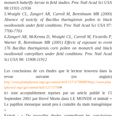
monarch butterfly larvae in field studies. Proc Natl Acad Sci USA
98:11931-11936
5.Wraight CL, Zangerl AR, Carroll M, Berenbaum MR (2000)
Absence of toxicity of Bacillus thuringiensis pollen to black
swallowtails under field conditions. Proc Natl Acad Sci USA 97:
7700-7703
6.Zangerl AR, McKenna D, Wraight CL, Carroll M, Ficarello P,
Warner R, Berenbaum MR (2001) Effects of exposure to event
176 Bacillus thuringiensis corn pollen on monarch and black
swallowtail caterpillars under field conditions. Proc Natl Acad
Sci USA 98: 11908-11912
Les conclusions de ces études que le lecteur trouvera dans la
revue suivante (en anglais)
http://www.plantphysiol.org/cgi/content/full/127/3/709#B3http://www.plan
tphysiol.org/cgi/content/full/127/3/709
#
sont acceptablement reprises par un article publié le 15
B3
Septembre 2001 par Hervé Morin dans LE MONDE et intitulé «
Le papillon monarque aurait peu à craindre du maïs transgénique
»
Extrait : «
De nouvelles études contredisent les conclusions