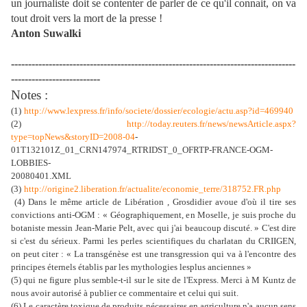
un journaliste doit se contenter de parler de ce qu'il connait, on va
tout droit vers la mort de la presse !
Anton Suwalki
-----------------------------------------------------------------------------------
--------------------------
Notes :
(1)
http://www.lexpress.fr/info/societe/dossier/ecologie/actu.asp?id=469940
(2)
http://today.reuters.fr/news/newsArticle.aspx?
type=topNews&storyID=2008-04
-
01T132101Z_01_CRN147974_RTRIDST_0_OFRTP-FRANCE-OGM-
LOBBIES-
20080401.XML
(3)
http://origine2.liberation.fr/actualite/economie_terre/318752.FR.php
(4) Dans le même article de Libération , Grosdidier avoue d'où il tire ses
convictions anti-OGM : « Géographiquement, en Moselle, je suis proche du
botaniste messin Jean-Marie Pelt, avec qui j'ai beaucoup discuté. » C'est dire
si c'est du sérieux. Parmi les perles scientifiques du charlatan du CRIIGEN,
on peut citer : « La transgénèse est une transgression qui va à l'encontre des
principes éternels établis par les mythologies lesplus anciennes »
(5) qui ne figure plus semble-t-il sur le site de l'Express. Merci à M Kuntz de
nous avoir autorisé à publier ce commentaire et celui qui suit.
(6) Le caractère toxique de produits nécessaires en agriculture n'a aucun sens