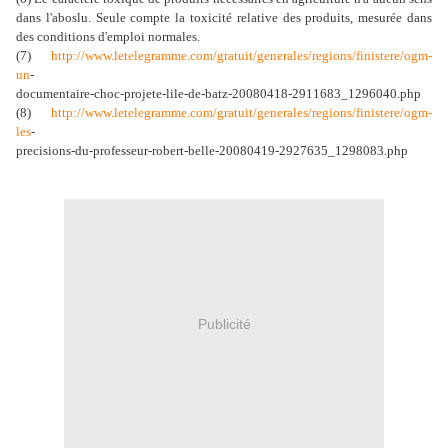
dans l'aboslu. Seule compte la toxicité relative des produits, mesurée dans
des conditions d'emploi normales.
(7)
http://www.letelegramme.com/gratuit/generales/regions/finistere/ogm-
un
-
documentaire-choc-projete-lile-de-batz-20080418-2911683_1296040.php
(8)
http://www.letelegramme.com/gratuit/generales/regions/finistere/ogm-
les
-
precisions-du-professeur-robert-belle-20080419-2927635_1298083.php
Publicité