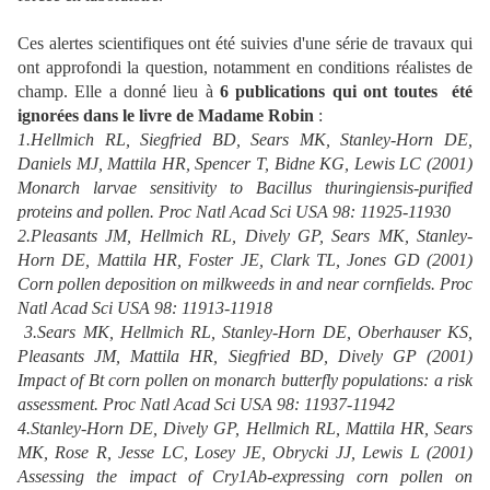
Ces alertes scientifiques ont été suivies d'une série de travaux qui
ont approfondi la question, notamment en conditions réalistes de
champ. Elle a donné lieu à
6 publications qui ont toutes été
ignorées dans le livre de Madame Robin
:
1.Hellmich RL, Siegfried BD, Sears MK, Stanley-Horn DE,
Daniels MJ, Mattila HR, Spencer T, Bidne KG, Lewis LC (2001)
Monarch larvae sensitivity to Bacillus thuringiensis-purified
proteins and pollen. Proc Natl Acad Sci USA 98: 11925-11930
2.Pleasants JM, Hellmich RL, Dively GP, Sears MK, Stanley-
Horn DE, Mattila HR, Foster JE, Clark TL, Jones GD (2001)
Corn pollen deposition on milkweeds in and near cornfields. Proc
Natl Acad Sci USA 98: 11913-11918
3.Sears MK, Hellmich RL, Stanley-Horn DE, Oberhauser KS,
Pleasants JM, Mattila HR, Siegfried BD, Dively GP (2001)
Impact of Bt corn pollen on monarch butterfly populations: a risk
assessment. Proc Natl Acad Sci USA 98: 11937-11942
4.Stanley-Horn DE, Dively GP, Hellmich RL, Mattila HR, Sears
MK, Rose R, Jesse LC, Losey JE, Obrycki JJ, Lewis L (2001)
Assessing the impact of Cry1Ab-expressing corn pollen on