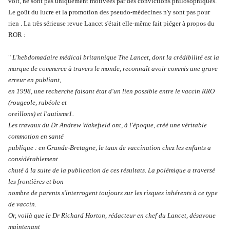
voit, ne sont pas uniquement motivées par des convictions philosophiques.
Le goût du lucre et la promotion des pseudo-médecines n'y sont pas pour
rien . La très sérieuse revue Lancet s'était elle-même fait piéger à propos du
ROR :
"
L'hebdomadaire médical britannique The Lancet, dont la crédibilité est la
marque de commerce à travers le monde, reconnaît avoir commis une grave
erreur en publiant,
en 1998, une recherche faisant état d'un lien possible entre le vaccin RRO
(rougeole, rubéole et
oreillons) et l'autisme1.
Les travaux du Dr Andrew Wakefield ont, à l'époque, créé une véritable
commotion en santé
publique : en Grande-Bretagne, le taux de vaccination chez les enfants a
considérablement
chuté à la suite de la publication de ces résultats. La polémique a traversé
les frontières et bon
nombre de parents s'interrogent toujours sur les risques inhérents à ce type
de vaccin.
Or, voilà que le Dr Richard Horton, rédacteur en chef du Lancet, désavoue
maintenant