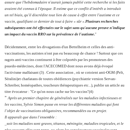
assure que l'hebdomadaire n'aurait jamais publié cette recherche si les faits
avaient été connus à l'époque. Il estime que ce conflit d'intérêt a introduit
un tel biais, qu'il discrédite tout lien de cause à effet entre l'autisme et ce
vaccin, qualifiant ce dernier de tout à faire « sûr ».
Plusieurs recherches
subséquentes ont été effectuées sur le sujet sans qu'aucune preuve n'indique
un impact du vaccin RRO sur la prévalence de l'autisme
.
"
Décidemment, entre les divagations d'un Bettelheim et celles des anti-
vaccinations, les autistes n'ont pas eu beaucoup de chance ! Surtout que ces
ragots anti-vaccins continuent à être colportés par les promoteurs des
psuedo-médecines, dont l'ACECOMED dont nous avons déjà évoqué
l'activisme malfaisant (3) . Cette association , où se cotoient anti-OGM (Pelt,
Séralini)et charlatans de toutes obédiences (psychiatrie version Servan-
Schreiber, homéopathes, toucheurs thérapeutiques etc...), publie un article au
titre évocateur : "Ce qu'on nous cache sur les vaccins"(4)
"
Après un premier chapitre de généralités sur les maladies infectieuses et
les vaccins, Sylvie Simon passe en revue les différentes maladies qui font
l’objet de vaccinations obligatoires, recommandées ou en projet.
Il apparaît que dans l’ensemble :
_soit les maladies sont graves, tétanos, méningite, maladies tropicales, et le
plus souvent elles sont rares, ou alors les conséquences vaccinales sont