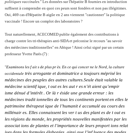
politiques vaccinales
." Les données sur l'hépatite B fournies en introduction
suffisent à comprendre en quoi ces peurs sont fondées et non pas illégitimes.
Oui, 469 cas d'Hépatite B aigûe en 2 ans viennent "cautionner" la politique
vaccinale ! Encore un complot des laboratoires ?
Tout naturellement, ACECOMED publie également des contributions à
charge contre les tri-thérapies anti-SIDA et préconise le recours "au savoir
des médecines traditionnelles" en Afrique ! Ainsi celui signé par un certain
professeur Yvette Parès (7) :
"
Examinons les f ait s de plus pr ès. En ce qui concer ne le Nord, la
culture
très arrogante et dominatrice a toujours méprisé
les
occidentale
médecines des peuples des autres cultures.
Seule était valable la
médecine scientif ique, t out es les aut r es
n’ét aient qu’empir
isme dénué d’intérêt . Or là r éside une grande
erreur : les
médecines tradit ionnelles de tous les continents portent
en elles le
patrimoine thérapeut ique de l’humanit é accumulé au cours
des
millénair es. Elles connaissent les ver t us des plant es de t out es
les
régions du monde, les propriétés nouvelles manifestées par les
associat ions de plantes et l’importance de leurs proport ions relat
ives
dans les formules élaborées, ainsi que l’inf luence des modes