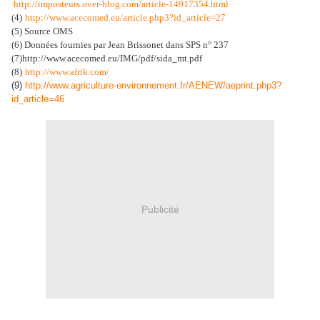
http://imposteurs.over-blog.com/article-14917354.html
(4)
http://www.acecomed.eu/article.php3?id_article=27
(5) Source OMS
(6) Données fournies par Jean Brissonet dans SPS n° 237
(7)http://www.acecomed.eu/IMG/pdf/sida_mt.pdf
(8)
http://www.afrik.com/
(9)
http://www.agriculture-environnement.fr/AENEW/aeprint.php3?
id_article=46
Publicité