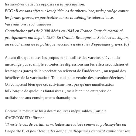
les membres de sectes opposées à la vaccination.
BCG : il est sans effet sur les épidémies de tuberculose, mais protège contre
les formes graves, en particulier contre la méningite tuberculeuse.
Vaccinations recommandées
Coqueluche : près de 2 000 décès en 1945 en France. Taux de mortalité
pratiquement nul depuis 1980. En Grande-Bretagne, en Suède et au Japon,
un relâchement de la politique vaccinais a été suivi d’épidémies graves
. (6)"
Autant dire que toutes les propos sur l'inutilité des vaccins relèvent du
mensonge pur et simple et toutes les digressions sur les effets secondaires et
,
les risques (rares) de la vaccination relèvent de l'indécence
au regard des
bénéfices de la vaccination. Tout ceci pour vendre des pseudomédecines !
On comprend bien que cet activisme n'est pas qu'une manifestation
folklorique de quelques fantaisistes , mais bien une entreprise de
malfaisance aux conséquences dramatiques.
Comme la mauvaise foi a des ressources inépuisables , l'article
d'ACECOMED affirme :
"
Il reste le cas de certaines maladies surévalués comme la poliomyélite ou
l’hépatite B, et pour lesquelles des peurs illégitimes viennent cautionner les