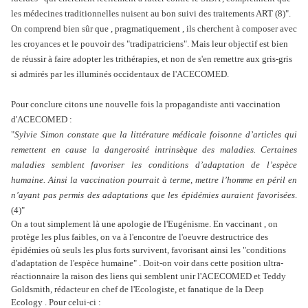
les médecines traditionnelles nuisent au bon suivi des traitements ART (8)".
On comprend bien sûr que , pragmatiquement , ils cherchent à composer avec
les croyances et le pouvoir des "tradipatriciens". Mais leur objectif est bien
de réussir à faire adopter les trithérapies, et non de s'en remettre aux gris-gris
si admirés par les illuminés occidentaux de l'ACECOMED.
Pour conclure citons une nouvelle fois la propagandiste anti vaccination
d'ACECOMED :
"
Sylvie Simon constate que la littérature médicale foisonne d’articles qui
remettent en cause la dangerosité intrinsèque des maladies. Certaines
maladies semblent favoriser les conditions d’adaptation de l’espèce
humaine. Ainsi la vaccination pourrait à terme, mettre l’homme en péril en
n’ayant pas permis des adaptations que les épidémies auraient favorisées
.
(4)"
On a tout simplement là une apologie de l'Eugénisme. En vaccinant , on
protège les plus faibles, on va à l'encontre de l'oeuvre destructrice des
épidémies où seuls les plus forts survivent, favorisant ainsi les "conditions
d'adaptation de l'espèce humaine" . Doit-on voir dans cette position ultra-
réactionnaire la raison des liens qui semblent unir l'ACECOMED et Teddy
Goldsmith, rédacteur en chef de l'Ecologiste, et fanatique de la Deep
Ecology . Pour celui-ci :