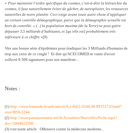
«
Pour maintenir l’ordre spécifique du cosmos, c’est-à-dire la hiérarchie du
cosmos, il faut naturellement éviter de gâcher, de surexploiter, les ressources
naturelles de notre planète. Ceci exige avant toute autre chose d’appliquer
un certain contrôle démographique, parce que la démographie actuelle est
hors de contrôle. » (...) la population maxima (de la Terre) ne peut guère
dépasser 3,5 milliards d’habitants, et [qu’elle est] probablement très
inférieure à ce chiffre
»(9)
Vite une bonne série d'épidémies pour éradiquer les 3 Milliards d'humains de
trop aux yeux de ce cinglé ! Et dire qu'ACECOMED se vante d'avoir
collecté 8 500 signatures pour son manifeste...
Notes :
(1)
http://www.lemonde.fr/web/article/0,1-0@2-3244,36-993517,0.html?
xtor=RSS-3244
(2)
http://www.passeportsante.net/fr/Actualites/Nouvelles/Fiche.aspx?
doc=2004022500
(3) voir notre article : Offensive contre la médecine moderne...