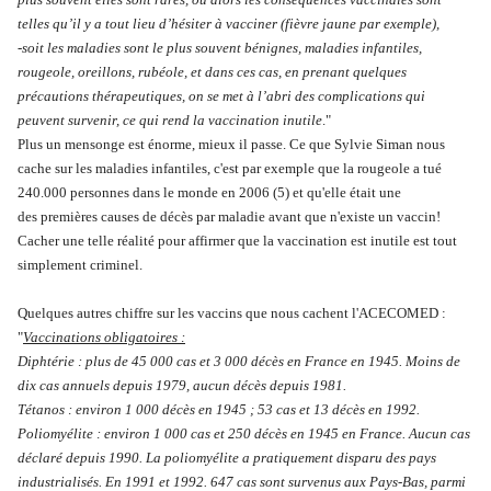
telles qu’il y a tout lieu d’hésiter à vacciner (fièvre jaune par exemple),
-soit les maladies sont le plus souvent bénignes, maladies infantiles,
rougeole, oreillons, rubéole, et dans ces cas, en prenant quelques
précautions thérapeutiques, on se met à l’abri des complications qui
peuvent survenir, ce qui rend la vaccination inutile
."
Plus un mensonge est énorme, mieux il passe. Ce que Sylvie Siman nous
cache sur les maladies infantiles, c'est par exemple que la rougeole a tué
240.000 personnes dans le monde en 2006 (5) et qu'elle était une
des premières causes de décès par maladie avant que n'existe un vaccin!
Cacher une telle réalité pour affirmer que la vaccination est inutile est tout
simplement criminel.
Quelques autres chiffre sur les vaccins que nous cachent l'ACECOMED :
"
Vaccinations obligatoires :
Diphtérie : plus de 45 000 cas et 3 000 décès en France en 1945. Moins de
dix cas annuels depuis 1979, aucun décès depuis 1981.
Tétanos : environ 1 000 décès en 1945 ; 53 cas et 13 décès en 1992.
Poliomyélite : environ 1 000 cas et 250 décès en 1945 en France. Aucun cas
déclaré depuis 1990. La poliomyélite a pratiquement disparu des pays
industrialisés. En 1991 et 1992. 647 cas sont survenus aux Pays-Bas, parmi