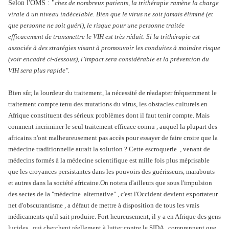
Selon l'OMS : "
chez de nombreux patients, la trithérapie ramène la charge
virale à un niveau indécelable. Bien que le virus ne soit jamais éliminé (et
que personne ne soit guéri), le risque pour une personne traitée
efficacement de transmettre le VIH est très réduit. Si la trithérapie est
associée à des stratégies visant à promouvoir les conduites à moindre risque
(voir encadré ci-dessous), l’impact sera considérable et la prévention du
VIH sera plus rapide".
Bien sûr, la lourdeur du traitement, la nécessité de réadapter fréquemment le
traitement compte tenu des mutations du virus, les obstacles culturels en
Afrique constituent des sérieux problèmes dont il faut tenir compte. Mais
comment incriminer le seul traitement efficace connu , auquel la plupart des
africains n'ont malheureusement pas accès pour essayer de faire croire que la
médecine traditionnelle aurait la solution ? Cette escroquerie , venant de
médecins formés à la médecine scientifique est mille fois plus méprisable
que les croyances persistantes dans les pouvoirs des guérisseurs, marabouts
et autres dans la société africaine.On notera d'ailleurs que sous l'impulsion
des sectes de la "médecine alternative" , c'est l'Occident devient exportateur
net d'obscurantisme , a défaut de mettre à disposition de tous les vrais
médicaments qu'il sait produire. Fort heureusement, il y a en Afrique des gens
lucides qui cherchent réellement à lutter contre le SIDA , comprennent que