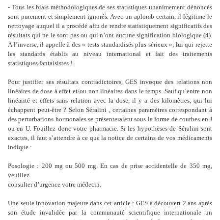
- Tous les biais méthodologiques de ses statistiques unanimement dénoncés
sont purement et simplement ignorés. Avec un aplomb certain, il légitime le
nettoyage auquel il a procédé afin de rendre statistiquement significatifs des
résultats qui ne le sont pas ou qui n’ont aucune signification biologique (4).
A l’inverse, il appelle à des « tests standardisés plus sérieux », lui qui rejette
les standards établis au niveau international et fait des traitements
statistiques fantaisistes !
Pour justifier ses résultats contradictoires, GES invoque des relations non
linéaires de dose à effet et/ou non linéaires dans le temps. Sauf qu’entre non
linéarité et effets sans relation avec la dose, il y a des kilomètres, qui lui
échappent peut-être ? Selon Séralini , certaines paramètres correspondant à
des perturbations hormonales se présenteraient sous la forme de courbes en J
ou en U. Fouillez donc votre pharmacie. Si les hypothèses de Séralini sont
exactes, il faut s’attendre à ce que la notice de certains de vos médicaments
indique :
Posologie : 200 mg ou 500 mg. En cas de prise accidentelle de 350 mg,
veuillez
consulter d’urgence votre médecin.
Une seule innovation majeure dans cet article : GES a découvert 2 ans après
son étude invalidée par la communauté scientifique internationale un