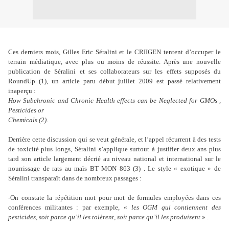
Ces derniers mois, Gilles Eric Séralini et le CRIIGEN tentent d’occuper le
terrain médiatique, avec plus ou moins de réussite. Après une nouvelle
publication de Séralini et ses collaborateurs sur les effets supposés du
RoundUp (1), un article paru début juillet 2009 est passé relativement
inaperçu :
How Subchronic and Chronic Health effects can be Neglected for GMOs ,
Pesticides or
Chemicals (2).
Derrière cette discussion qui se veut générale, et l’appel récurrent à des tests
de toxicité plus longs, Séralini s’applique surtout à justifier deux ans plus
tard son article largement décrié au niveau national et international sur le
nourrissage de rats au maïs BT MON 863 (3) . Le style « exotique » de
Séralini transparaît dans de nombreux passages :
-On constate la répétition mot pour mot de formules employées dans ces
conférences militantes : par exemple, «
les OGM qui contiennent des
pesticides, soit parce qu’il les
tolèrent, soit parce qu’il les produisent
» .