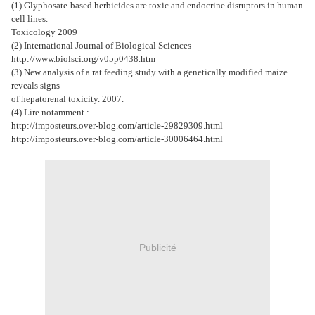
(1) Glyphosate-based herbicides are toxic and endocrine disruptors in human
cell lines.
Toxicology 2009
(2) International Journal of Biological Sciences
http://www.biolsci.org/v05p0438.htm
(3) New analysis of a rat feeding study with a genetically modified maize
reveals signs
of hepatorenal toxicity. 2007.
(4) Lire notamment :
http://imposteurs.over-blog.com/article-29829309.html
http://imposteurs.over-blog.com/article-30006464.html
Publicité