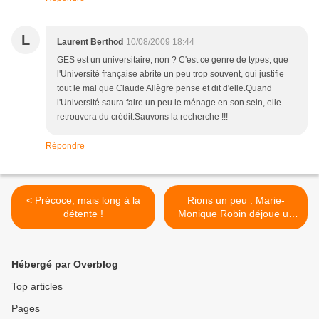
L
Laurent Berthod
10/08/2009 18:44
GES est un universitaire, non ? C'est ce genre de types, que
l'Université française abrite un peu trop souvent, qui justifie
tout le mal que Claude Allègre pense et dit d'elle.Quand
l'Université saura faire un peu le ménage en son sein, elle
retrouvera du crédit.Sauvons la recherche !!!
Répondre
< Précoce, mais long à la
Rions un peu : Marie-
détente !
Monique Robin déjoue un
complot de la CIA ! >
Hébergé par Overblog
Top articles
Pages