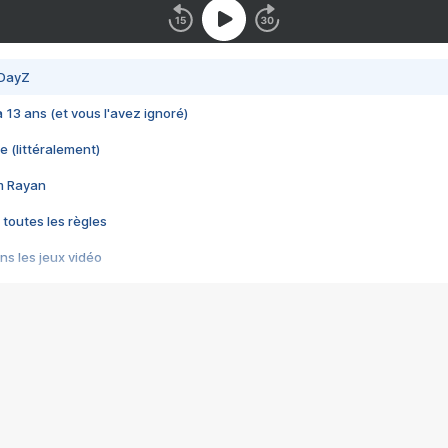
 DayZ
 a 13 ans (et vous l'avez ignoré)
e (littéralement)
im Rayan
 toutes les règles
s les jeux vidéo
us choquant de Rockstar ? - Le scandale BULLY
e plus moche de Steam
du RÊVE tourne au CAUCHEMAR
pendant 8 heures
it… à tort