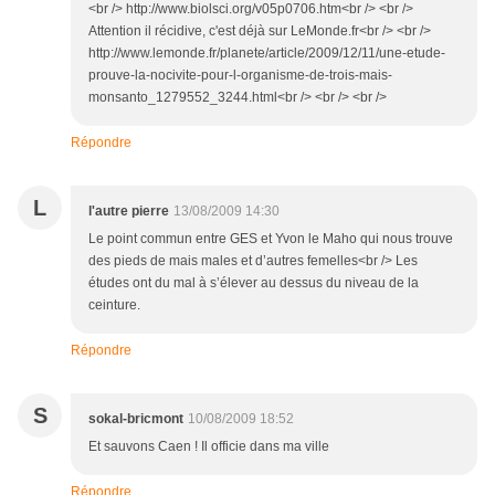
<br /> http://www.biolsci.org/v05p0706.htm<br /> <br />
Attention il récidive, c'est déjà sur LeMonde.fr<br /> <br />
http://www.lemonde.fr/planete/article/2009/12/11/une-etude-
prouve-la-nocivite-pour-l-organisme-de-trois-mais-
monsanto_1279552_3244.html<br /> <br /> <br />
Répondre
L
l'autre pierre
13/08/2009 14:30
Le point commun entre GES et Yvon le Maho qui nous trouve
des pieds de mais males et d’autres femelles<br /> Les
études ont du mal à s’élever au dessus du niveau de la
ceinture.
Répondre
S
sokal-bricmont
10/08/2009 18:52
Et sauvons Caen ! Il officie dans ma ville
Répondre