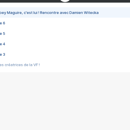
bey Maguire, c'est lui ! Rencontre avec Damien Witecka
e 6
e 5
e 4
e 3
s créatrices de la VF !
e 2
e 1
e Mektoub My Love arrive enfin ! Rencontre avec Shaïn Boumedine et Sal
i : après Toni en famille
elle réalise le bouleversant Dites lui que je l'aime
ais ! Rencontre autour de Vie privée de Rebecca Zlotowski