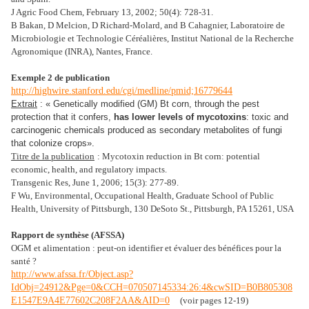
J Agric Food Chem, February 13, 2002; 50(4): 728-31.
B Bakan, D Melcion, D Richard-Molard, and B Cahagnier, Laboratoire de
Microbiologie et Technologie Céréalières, Institut National de la Recherche
Agronomique (INRA), Nantes, France.
Exemple 2 de publication
http://highwire.stanford.edu/cgi/medline/pmid;16779644
Extrait
: « Genetically modified (GM) Bt corn, through the pest
protection that it confers,
has lower levels of mycotoxins
: toxic and
carcinogenic chemicals produced as secondary metabolites of fungi
that colonize crops
».
Titre de la publication
: Mycotoxin reduction in Bt corn: potential
economic, health, and regulatory impacts.
Transgenic Res, June 1, 2006; 15(3): 277-89.
F Wu, Environmental, Occupational Health, Graduate School of Public
Health, University of Pittsburgh, 130 DeSoto St., Pittsburgh, PA 15261, USA
Rapport de synthèse (AFSSA)
OGM et alimentation : peut-on identifier et évaluer des bénéfices pour la
santé ?
http://www.afssa.fr/Object.asp?
IdObj=24912&Pge=0&CCH=070507145334:26:4&cwSID=B0B805308
E1547E9A4E77602C208F2AA&AID=0
(voir pages 12-19)