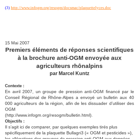
(3)
http://www.infogm.org/resogm/docsmac/plaquettelyces.doc
15 Mai 2007
Premiers éléments de réponses scientifiques
à la brochure anti-OGM envoyée aux
agriculteurs rhônalpins
par Marcel Kuntz
Contexte :
En avril 2007, un groupe de pression anti-OGM financé par le
Conseil Régional de Rhône-Alpes a envoyé un bulletin aux 40
000 agriculteurs de la région, afin de les dissuader d’utiliser des
OGM
(http://www.infogm.org/resogm/bulletin.html).
Objectifs :
Il s’agit ici de comparer, par quelques exemples tirés plus
spécifiquement de la plaquette Bullagri3 (« OGM et pesticides »),
les allégations des groupes de pression anti-OGM aux données