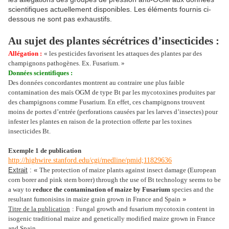
scientifiques actuellement disponibles. Les éléments fournis ci-
dessous ne sont pas exhaustifs.
Au sujet des plantes sécrétrices d’insecticides :
Allégation :
« les pesticides favorisent les attaques des plantes par des
champignons pathogènes. Ex. Fusarium. »
Données scientifiques :
Des données concordantes montrent au contraire une plus faible
contamination des maïs OGM de type Bt par les mycotoxines produites par
des champignons comme Fusarium. En effet, ces champignons trouvent
moins de portes d’entrée (perforations causées par les larves d’insectes) pour
infester les plantes en raison de la protection offerte par les toxines
insecticides Bt.
Exemple 1 de publication
http://highwire.stanford.edu/cgi/medline/pmid;11829636
Extrait
: «
The protection of maize plants against insect damage (European
corn borer and pink stem borer) through the use of Bt technology seems to be
a way to
reduce the contamination of maize by Fusarium
species and the
resultant fumonisins in maize grain grown in France and Spain
»
Titre de la publication
: Fungal growth and fusarium mycotoxin content in
isogenic traditional maize and genetically modified maize grown in France
and Spain.