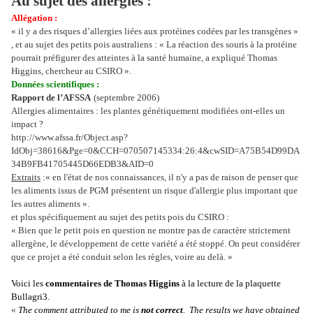
Au sujet des allergies :
Allégation :
« il y a des risques d’allergies liées aux protéines codées par les transgènes »
, et au sujet des petits pois australiens : « La réaction des souris à la protéine
pourrait préfigurer des atteintes à la santé humaine, a expliqué Thomas
Higgins, chercheur au CSIRO ».
Données scientifiques :
Rapport de l’AFSSA
(septembre 2006)
Allergies alimentaires : les plantes génétiquement modifiées ont-elles un
impact ?
http://www.afssa.fr/Object.asp?
IdObj=38616&Pge=0&CCH=070507145334:26:4&cwSID=A75B54D99DA
34B9FB41705445D66EDB3&AID=0
Extraits
:« en l'état de nos connaissances, il n'y a pas de raison de penser que
les aliments issus de PGM présentent un risque d'allergie plus important que
les autres aliments ».
et plus spécifiquement au sujet des petits pois du CSIRO :
« Bien que le petit pois en question ne montre pas de caractère strictement
allergène, le développement de cette variété a été stoppé. On peut considérer
que ce projet a été conduit selon les règles, voire au delà. »
Voici les
commentaires de Thomas Higgins
à la lecture de la plaquette
Bullagri3.
«
The comment attributed to me is
not correct
. The results we have obtained