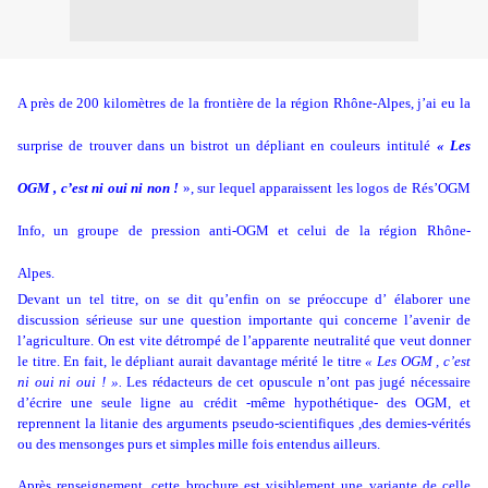
A près de 200 kilomètres de la frontière de la région Rhône-Alpes, j’ai eu la
surprise de trouver dans un bistrot un dépliant en couleurs intitulé
« Les
OGM , c’est ni oui ni non !
», sur lequel apparaissent les logos de
Rés’OGM
Info, un groupe de pression anti-OGM et celui de la région
Rhône-
Alpes
.
Devant un tel titre, on se dit qu’enfin on se préoccupe d’ élaborer une
discussion sérieuse sur une question importante qui concerne l’avenir de
l’agriculture. On est vite détrompé de l’apparente neutralité que veut donner
le titre. En fait, le dépliant aurait davantage mérité le titre
« Les OGM , c’est
ni oui ni oui ! ».
Les rédacteurs de cet opuscule n’ont pas jugé nécessaire
d’écrire une seule ligne au crédit -même hypothétique- des OGM, et
reprennent la litanie des arguments pseudo-scientifiques ,des demies-vérités
ou des mensonges purs et simples mille fois entendus ailleurs.
Après renseignement, cette brochure est visiblement une variante de celle