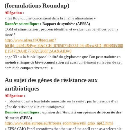
(formulations Roundup)
Allégation :
« les Roundup se concentrent dans la chaîne alimentaire »
Données scientifiques :
Rapport de synthèse (AFSSA)
OGM et alimentation : peut-on identifier et évaluer des bénéfices pour la
santé ?
http://www.afssa.fr/Object.asp?
IdObj=24912&Pge=0&CCH=070507145334:26:4&cwSID=B0B805308
E1547E9A4E77602C208F2AA&AID=0
page 33 : « la faible liposolubilité du glyphosate que l’on peut traduire en
moindre risque de bio-accumulation
est aussi un élément en faveur de cet
herbicide comparativement... ».
Au sujet des gènes de résistance aux
antibiotiques
Allégations :
« ...doutes quant à leur totale innocuité sur la santé : par la présence d’un
gène de résistance aux antibiotiques »
Données scientifiques :
opinion de l’Autorité européenne de Sécurité des
Aliments (EFSA)
http://www.efsa.europa.eu/fr/press_room/news/ns_gmo_npt2.html
« EFSA GMO Panel reconfirms that the use of the
npt
II gene as a selectable