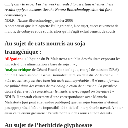
apply only to mice. Further work is needed to ascertain whether these
results apply to humans. See the Nature Biotechnology editorial for a
commentary
»
.
NDLR : Nature Biotechnology, janvier 2006
A noter aussi que la plaquette Bullagri parle, à ce sujet, successivement de
mulots, de cobayes et de souris, alors qu’il s’agit exlusivement de souris.
Au sujet de rats nourris au soja
transgénique :
Allégation :
« l’équipe du Pr. Malastesta a publié des résultats exposant les
impacts d’une alimentation à base de soja ... » ;
Analyse critique
de Gérard Pascal (toxicologue, chargé de mission INRA)
pour la Commission du Génie Biomoléculaire, en date du
27 février 2006 :
« Le travail est peut être bien fait mais ininterprétable : il n’aurait jamais
été publié dans des revues de toxicologie et/ou de nutrition. La première
chose à faire est de caractériser le matériel avec lequel on travaille !
»
NDLR
. Il apparaît clairement d’une correspondance avec Manuela
Malastesta (qui peut être rendue publique) que les sojas témoins n’étaient
pas appropriés, d’où une impossibilité initiale d’interpréter le travail. A noter
aussi cette erreur grossière : l’étude porte sur des souris et non des rats.
Au sujet de l’herbicide glyphosate