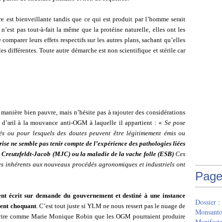
re est bienveillante tandis que ce qui est produit par l’homme serait
’est pas tout-à-fait la même que la protéine naturelle, elles ont les
comparer leurs effets respectifs sur les autres plans, sachant qu’elles
es différentes. Toute autre démarche est non scientifique et stérile car
anière bien pauvre, mais n’hésite pas à rajouter des considérations
ns d’œil à la mouvance anti-OGM à laquelle il appartient : «
Se pose
és ou pour lesquels des doutes peuvent être légitimement émis ou
rise ne semble pas tenir compte de l’expérience des pathologies liées
 Creutzfeldt-Jacob (MJC) ou la maladie de la vache folle (ESB)
Ces
ires inhérents aux nouveaux procédés agronomiques
et industriels ont
Page
t écrit sur demande du gouvernement et destiné à une instance
Dossier :
ment choquant
. C’est tout juste si YLM ne nous ressert pas le nuage de
Monsant
écrire comme Marie Monique Robin que les OGM pourraient produire
Manifeste