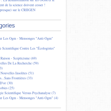
nt de la science doivent cesser !
 presque) sur le CRIIGEN
gories
Sur Les Ogm - Mensonges "anti-Ogm"
e Scientifique Contre Les "écologistes"
 Raison - Scepticisme
(69)
elles De La Recherche
(59)
3)
 Nouvelles Insolites
(51)
s...sans Frontières
(33)
D'or
(30)
obies
(25)
ie Scientifique Versus Psychanalyse
(7)
Sur Les Ogm - Mensonges "anti-Ogm"
(4)