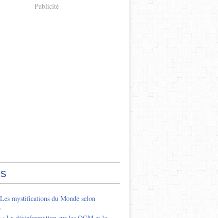
Publicité
s
 Les mystifications du Monde selon
o
 : La désinformation sur les OGM et le