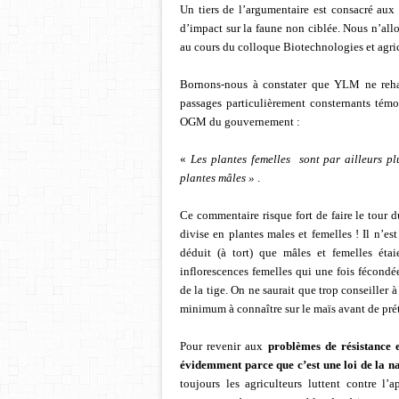
Un tiers de l’argumentaire est consacré aux 
d’impact sur la faune non ciblée. Nous n’all
au cours du colloque Biotechnologies et agric
Bornons-nous à constater que YLM ne reha
passages particulièrement consternants tém
OGM du gouvernement :
«
Les plantes femelles
sont par ailleurs pl
plantes mâles »
.
Ce commentaire risque fort de faire le tour 
divise en plantes males et femelles ! Il n’e
déduit (à tort) que mâles et femelles étai
inflorescences femelles qui une fois fécondée
de la tige. On ne saurait que trop conseiller
minimum à connaître sur le maïs avant de préte
Pour revenir aux
problèmes de résistance e
évidemment
parce que c’est une loi de la n
toujours les agriculteurs luttent contre l