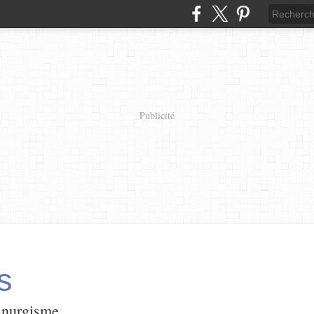
Publicité
s
panurgisme