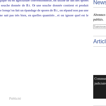
gique ou en agriculture conventionnelle, on utilise de fait des spores
News
e souche donnée de B.t. Or une souche donnée contient et produit
lle lorsqu’on fait un épandage de spores de B.t., on répand non pas une
Abonnez-v
ne sait pas très bien, en quelles quantités , et on ignore quel est le
publiés.
Artic
Commun
judiciair
Publicité