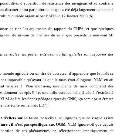
possibilités d’apparition de résistance des ravageurs et au contraire
ons discuter point par point de ce qui a été déjà largement commenté
ulture durable organisé par l’AFIS le 17 Janvier 2008 (6).
usse en rien les arguments du rapport du CHPA, et que quelques
oignent du niveau de maitrise du sujet que possède le nouveau Mr
us sensibles
au pollen extérieur du fait qu’elles sont séparées des
du monde agricole ou on rira de bon cœur d’apprendre que le maïs se
st pas impossible qu’ayant lu que le maïs était allogame, YLM en ait
ent séparés !
Non monsieur, une plante de maïs comprend des
s donnent les épis !!!! et une inflorescence mâle située à l’extrémité
 à YLM de lire les fiches pédagogiques du GNIS,
ça serait peut être un
ndre écrire sur le maïs Bt(7).
t d’effets sur la faune non cible
, soulignons que
ce risque existe
ature : il n’est pas spécifique aux OGM
. YLM ignore-t-il que depuis
’apparition de ces phénomènes, en sélectionnant empiriquement de