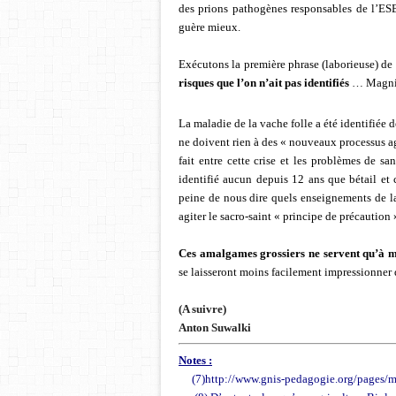
des prions pathogènes responsables de l’ESB,
guère mieux.
Exécutons la première phrase (laborieuse) de
risques que l’on n’ait pas identifiés
… Magnif
La maladie de la vache folle a été identifiée 
ne doivent rien à des « nouveaux processus agr
fait entre cette crise et les problèmes de s
identifié aucun depuis 12 ans que bétail e
peine de nous dire quels enseignements de la
agiter le sacro-saint « principe de précaution 
Ces amalgames grossiers ne servent qu’à ma
se laisseront moins facilement impressionne
(A suivre)
Anton Suwalki
Notes :
(7)
http://www.gnis-pedagogie.org/pages/m