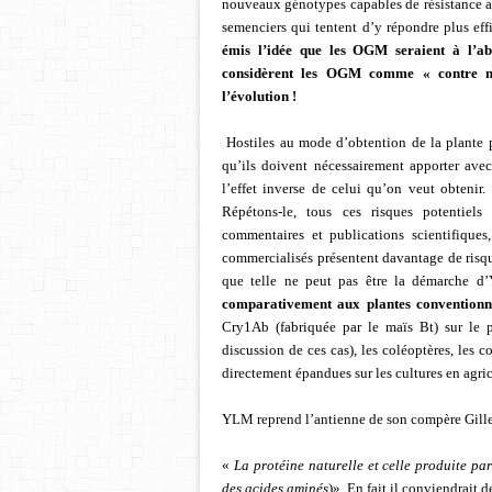
nouveaux génotypes capables de résistance a
semenciers qui tentent d’y répondre plus ef
émis l’idée que les OGM seraient à l’a
considèrent les OGM comme « contre nat
l’évolution !
Hostiles au mode d’obtention de la plante 
qu’ils doivent nécessairement apporter ave
l’effet inverse de celui qu’on veut obtenir.
Répétons-le, tous ces risques potentiels
commentaires et publications scientifique
commercialisés présentent davantage de ris
que telle ne peut pas être la démarche 
comparativement aux plantes conventionn
Cry1Ab (fabriquée par le maïs Bt) sur le p
discussion de ces cas), les coléoptères, les 
directement épandues sur les cultures en agri
YLM reprend l’antienne de son compère Gilles-
«
La protéine naturelle et celle produite 
des acides aminés
)». En fait il conviendrait 