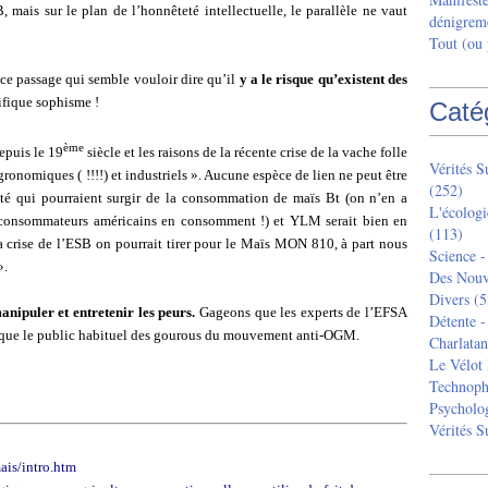
 mais sur le plan de l’honnêteté intellectuelle, le parallèle ne vaut
dénigreme
Tout (ou
 ce passage qui semble vouloir dire qu’il
y a le risque qu’existent des
ique sophisme !
Caté
ème
depuis le 19
siècle et les raisons de la récente crise de la vache folle
Vérités 
onomiques ( !!!!) et industriels ». Aucune espèce de lien ne peut être
(252)
anté qui pourraient surgir de la consommation de maïs Bt (on n’en a
L'écologi
t consommateurs américains en consomment !) et YLM serait bien en
(113)
 crise de l’ESB on pourrait tirer pour le Maïs MON 810, à part nous
Science -
».
Des Nouv
Divers
(5
nipuler et entretenir les peurs.
Gageons que les experts de l’EFSA
Détente -
r que le public habituel des gourous du mouvement anti-OGM.
Charlatan
Le Vélot 
Technoph
Psycholog
Vérités 
ais/intro.htm