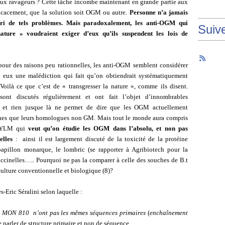
ux ravageurs ? Cette tâche incombe maintenant en grande partie aux
ficacement, que la solution soit OGM ou autre.
Personne n’a jamais
bri de tels problèmes. Mais paradoxalement, les anti-OGM qui
Suiv
ure » voudraient exiger d’eux qu’ils suspendent les lois de
pour des raisons peu rationnelles, les anti-OGM semblent considérer
c eux une malédiction qui fait qu’on obtiendrait systématiquement
 Voilà ce que c’est de « transgresser la nature », comme ils disent.
 sont discutés régulièrement et ont fait l’objet d’innombrables
s, et rien jusque là ne permet de dire que les OGM actuellement
ques que leurs homologues non GM. Mais tout le monde aura compris
d’YLM qui
veut qu’on étudie les OGM dans l’absolu, et non pas
elles
:
ainsi il est largement discuté de la toxicité de la protéine
apillon monarque, le lombric (se rapporter à Agribiotech pour la
coccinelles….
. Pourquoi ne pas la comparer à celle des souches de B.t
culture conventionnelle et biologique (8)?
Eric Séralini selon laquelle :
par MON 810 n’ont pas les mêmes séquences primaires
(
enchaînement
de parler de structure primaire et non de séquence.