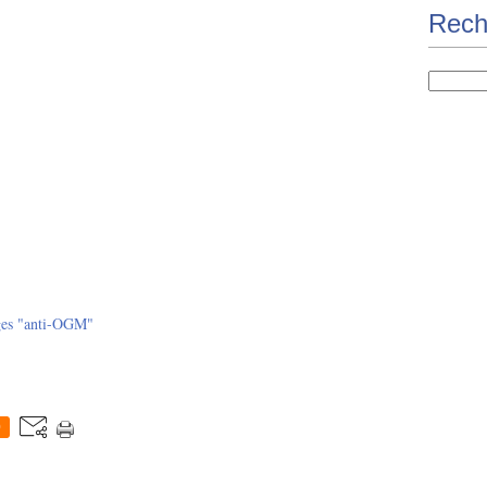
Rech
ges "anti-OGM"
0