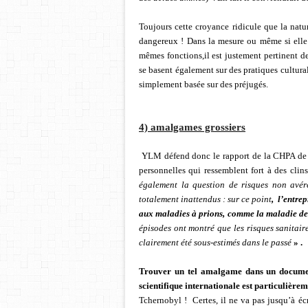
Toujours cette croyance ridicule que la natu
dangereux ! Dans la mesure ou même si elle n
mêmes fonctions,il est justement pertinent de 
se basent également sur des pratiques cultural
simplement basée sur des préjugés.
4) amalgames grossiers
YLM défend donc le rapport de la CHPA de m
personnelles qui ressemblent fort à des cli
également la question de risques non avér
totalement inattendus : sur ce point
,
l’entrep
aux maladies à prions, comme la maladie de
épisodes ont montré que les risques sanita
clairement été sous-estimés dans le passé
» .
Trouver un tel amalgame dans un documen
scientifique internationale est particulière
Tchernobyl !
Certes, il ne va pas jusqu’à 