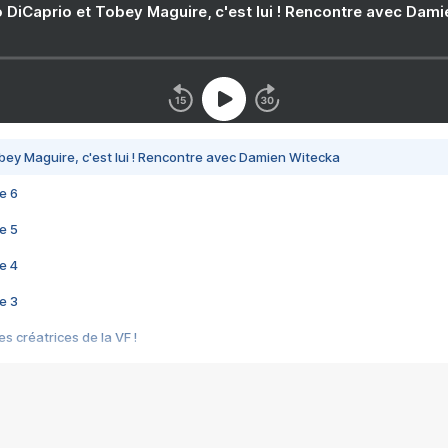
 DiCaprio et Tobey Maguire, c'est lui ! Rencontre avec Dam
bey Maguire, c'est lui ! Rencontre avec Damien Witecka
e 6
e 5
e 4
e 3
s créatrices de la VF !
e 2
e 1
e Mektoub My Love arrive enfin ! Rencontre avec Shaïn Boumedine et Sal