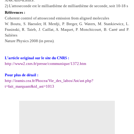
ANR Atto-science.
2) L'attoseconde est le milliardième de milliardième de seconde, soit 10-18 s
Références :
Coherent control of attosecond emission from aligned molecules
W. Boutu, S. Haessler, H. Merdji, P. Breger, G. Waters, M. Stankiewicz, L.
Frasinski, R. Taieb, J. Caillat, A. Maquet, P. Monchicourt, B. Carré and P.
Salières
Nature Physics 2008 (in press).
L’article original sur le site du CNRS :
http://www2.cnrs.fr/presse/communique/1372.htm
Pour plus de détail :
http://iramis.cea.fr/Phocea/Vie_des_labos/Ast/ast.php?
t=fait_marquant&id_ast=1013