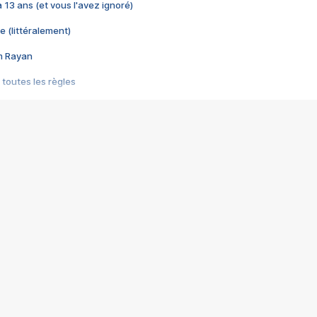
 a 13 ans (et vous l'avez ignoré)
e (littéralement)
im Rayan
 toutes les règles
s les jeux vidéo
us choquant de Rockstar ? - Le scandale BULLY
e plus moche de Steam
du RÊVE tourne au CAUCHEMAR
pendant 8 heures
it… à tort
umiliés par un jeu vidéo
ire - Final Fantasy 8
ti un empire - Age of Empires