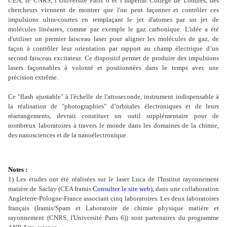
CEA, le CNRS, l’Université Paris 6 et l’Imperial College de Londres, des
chercheurs viennent de montrer que l'on peut façonner et contrôler ces
impulsions ultra-courtes en remplaçant le jet d'atomes par un jet de
molécules linéaires, comme par exemple le gaz carbonique. L'idée a été
d'utiliser un premier faisceau laser pour aligner les molécules de gaz, de
façon à contrôler leur orientation par rapport au champ électrique d’un
second faisceau excitateur. Ce dispositif permet de produire des impulsions
lasers façonnables à volonté et positionnées dans le temps avec une
précision extrême.
Ce "flash ajustable" à l'échelle de l'attoseconde, instrument indispensable à
la réalisation de "photographies" d’orbitales électroniques et de leurs
réarrangements, devrait constituer un outil supplémentaire pour de
nombreux laboratoires à travers le monde dans les domaines de la chimie,
des nanosciences et de la nanoélectronique.
Notes :
1) Les études ont été réalisées sur le laser Luca de l'Institut rayonnement
matière de Saclay (CEA Iramis
Consulter le site web
), dans une collaboration
Angleterre-Pologne-France associant cinq laboratoires. Les deux laboratoires
français (Iramis/Spam et Laboratoire de chimie physique matière et
rayonnement (CNRS, l'Université Paris 6)) sont partenaires du programme