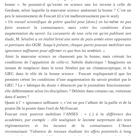
bonne ». Se pourrait-il qu’existe en science une loi inverse à celle de
Gresham, selon laquelle la mauvaise science amènerait la bonne ? C’est un
peu le raisonnement de Foucart (il n’est malheureusement pas le seul).
«
Un travail scientifique de piètre qualité peut [donc] en lui-même ne pas
faire avancer la connaissance, mais créer les conditions d'une
augmentation du savoir. La cocasserie de tout cela est qu'en publiant son
étude, M. Séralini a en réalité brisé une sorte de paix armée entre opposants
et partisans des OGM. Jusqu'à présent, chaque partie pouvait mobiliser une
ignorance suffisante pour affirmer ce que bon lui semblait. »
Ainsi la mauvaise science ne chasserait pas la bonne, mais créerait les
conditions de l’apparition de celle-ci. Subtile dialectique ! Imaginons un
instant de remplacer dans le texte Séralini par un climatosceptique, et le
GIEC dans le rôle de la bonne science : Foucart expliquerait-il que les
premiers créent les conditions d’une augmentation du savoir produit par le
GIEC ? La « fabrique du doute » dénoncée par le journaliste fonctionnerait-
elle différemment selon les disciplines ? Délétère dans certains cas, vertueuse
dans d’autres ?
Quant à l’ « ignorance suffisante », c’est un peu l’affaire de la paille et de la
poutre.De la poutre dans l'oeil de Mr.Foucart.
Foucart croit pouvoir mobiliser l’ANSES : «
(..) à la différence des
académies, par exemple – elle soulignait le laxisme surprenant des tests
réglementaires et les lacunes de la connaissance. L'Anses
reconnaissait
"l'absence de travaux étudiant les effets potentiels à long