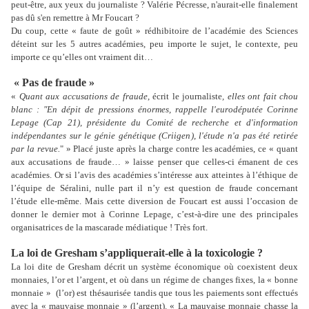
peut-être, aux yeux du journaliste ? Valérie Pécresse, n'aurait-elle finalement
pas dû s'en remettre à Mr Foucart ?
Du coup, cette « faute de goût » rédhibitoire de l’académie des Sciences
déteint sur les 5 autres académies, peu importe le sujet, le contexte, peu
importe ce qu’elles ont vraiment dit…
« Pas de fraude »
«
Quant aux accusations de fraude
, écrit le journaliste
, elles ont fait chou
blanc : "En dépit de pressions énormes, rappelle l'eurodéputée Corinne
Lepage (Cap 21), présidente du Comité de recherche et d'information
indépendantes sur le génie génétique (Criigen), l'étude n'a pas été retirée
par la revue.
" » Placé juste après la charge contre les académies, ce « quant
aux accusations de fraude… » laisse penser que celles-ci émanent de ces
académies. Or si l’avis des académies s’intéresse aux atteintes à l’éthique de
l’équipe de Séralini, nulle part il n’y est question de fraude concernant
l’étude elle-même. Mais cette diversion de Foucart est aussi l’occasion de
donner le dernier mot à Corinne Lepage, c’est-à-dire une des principales
organisatrices de la mascarade médiatique ! Très fort.
La loi de Gresham s’appliquerait-elle à la toxicologie ?
La loi dite de Gresham décrit un système économique où coexistent deux
monnaies, l’or et l’argent, et où dans un régime de changes fixes, la « bonne
monnaie »
(l’or) est thésaurisée tandis que tous les paiements sont effectués
avec la « mauvaise monnaie » (l’argent). « La mauvaise monnaie chasse la