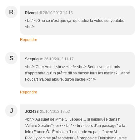
R
Rivendell
28/10/2013 14:13
<br /> JG, si ce n'est que ça, uploadez la vidéo sur youtube.
<br />
Répondre
S
Sceptique
26/10/2013 11:17
<br /> Cher Anton,<br /> <br /> <br /> Seriez vous surpris
d'apprendre qu'un prêtre dit sa messe tous les matins? L'abbé
Foucart n'a pas abjuré, qu'on sache!<br />
Répondre
J
JG2433
25/10/2013 19:52
<br /> Au sujet de Mme C. Lepage… si impliquée dans l'
"Affaire Séralini".<br /> <br /> <br /> Lors d'un passage* à la
télé (France Ô - Émission "Le monde vu par…" avec M.
Picouly comme présentateur), à propos de Fukushima, Mme