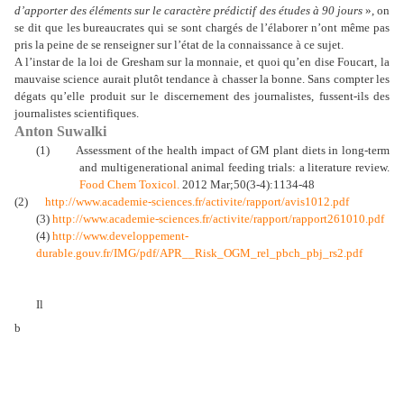
d’apporter des éléments sur le caractère prédictif des études à 90 jours
», on
se dit que les bureaucrates qui se sont chargés de l’élaborer n’ont même pas
pris la peine de se renseigner sur l’état de la connaissance à ce sujet.
A l’instar de la loi de Gresham sur la monnaie, et quoi qu’en dise Foucart, la
mauvaise science aurait plutôt tendance à chasser la bonne. Sans compter les
dégats qu’elle produit sur le discernement des journalistes, fussent-ils des
journalistes scientifiques.
Anton Suwalki
(1)
Assessment of the health impact of GM plant diets in long-term
and multigenerational animal feeding trials: a literature review.
Food Chem Toxicol.
2012 Mar;50(3-4):1134-48
(2)
http://www.academie-sciences.fr/activite/rapport/avis1012.pdf
(3)
http://www.academie-sciences.fr/activite/rapport/rapport261010.pdf
(4)
http://www.developpement-
durable.gouv.fr/IMG/pdf/APR__Risk_OGM_rel_pbch_pbj_rs2.pdf
Il
b