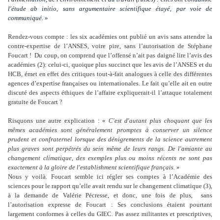
l'étude
ab initio
, sans argumentaire scientifique étayé, par voie de
communiqué.
»
Rendez-vous compte : les six académies ont publié un avis sans attendre la
contre-expertise de l’ANSES, voire pire, sans l’autorisation de Stéphane
Foucart !
Du coup, on comprend que l’offensé n’ait pas daigné lire l’avis des
académies (2): celui-ci, quoique plus succinct que les avis de l’ANSES et du
HCB, émet en effet des critiques tout-à-fait analogues à celle des différentes
agences d’expertise françaises ou internationales. Le fait qu’elle ait en outre
discuté des aspects éthiques de l’affaire expliquerait-il l’attaque totalement
gratuite de Foucart ?
Risquons une autre explication : «
C'est d'autant plus choquant que les
mêmes académies sont généralement promptes à conserver un silence
prudent et confraternel lorsque des dénigrements de la science autrement
plus graves sont perpétrés du sein même de leurs rangs. De l'amiante au
changement climatique, des exemples plus ou moins récents ne sont pas
exactement à la gloire de l'
establishment
scientifique français.
»
Nous y voilà. Foucart semble ici régler ses comptes à l’Académie des
sciences pour le rapport qu’elle avait rendu sur le changement climatique (3),
à la demande de Valérie Pécresse, et donc, une fois de plus,
sans
l’autorisation expresse de Foucart : Ses conclusions étaient pourtant
largement conformes à celles du GIEC. Pas assez militantes et prescriptives,