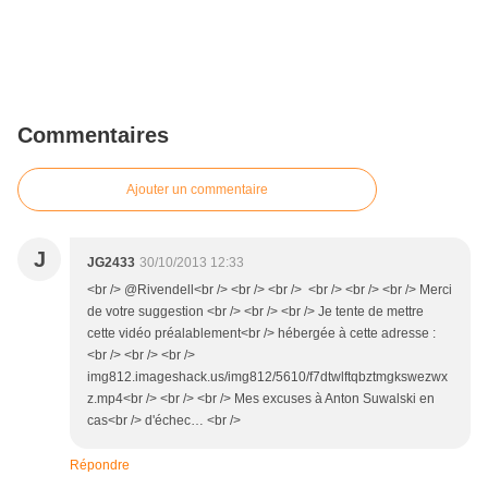
Commentaires
Ajouter un commentaire
J
JG2433
30/10/2013 12:33
<br /> @Rivendell<br /> <br /> <br /> <br /> <br /> <br /> Merci
de votre suggestion <br /> <br /> <br /> Je tente de mettre
cette vidéo préalablement<br /> hébergée à cette adresse :
<br /> <br /> <br />
‎img812.imageshack.us/img812/5610/f7dtwlftqbztmgkswezwx
z.mp4<br /> <br /> <br /> Mes excuses à Anton Suwalski en
cas<br /> d'échec… <br />
Répondre