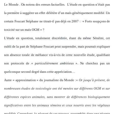
Le Monde . On notera des erreurs factuelles.
L’étude en question n’était pas
la première à suggérer un effet délétère d’un maïs génétiquement modifié. Un
certain Foucart Stéphane ne titrait-il pas déjà en 2007 : « Forts soupçons de
toxicité sur un maïs OGM » ?
L’étude en question, totalement discréditée, étant du même Séralini, cet
oubli de la part de Stéphane Foucart peut surprendre, mais pourrait expliquer
son absence totale de méfiance vis-à-vis de cette nouvelle étude, qualifiant
son protocole de «
particulièrement ambitieux
». Ne cherchez pas un
quelconque second degré dans cette appréciation…
Autre « approximation » du journaliste du Monde :
«
Or jusqu’à présent, de
nombreuses études de toxicologie ont été menées sur différents OGM et sur
différentes espèces animales, sans montrer de différences biologiquement
significatives entre les animaux témoins et ceux nourris avec les végétaux
modifiés. Cependant, la plupart de ces travaux, rassemblés dans une récente