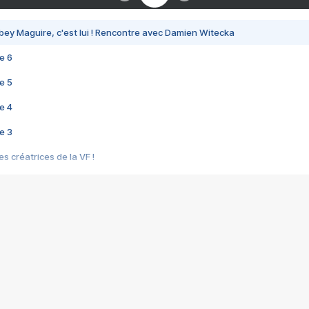
bey Maguire, c'est lui ! Rencontre avec Damien Witecka
e 6
e 5
e 4
e 3
s créatrices de la VF !
e 2
e 1
e Mektoub My Love arrive enfin ! Rencontre avec Shaïn Boumedine et Sal
i : après Toni en famille
elle réalise le bouleversant Dites lui que je l'aime
ais ! Rencontre autour de Vie privée de Rebecca Zlotowski