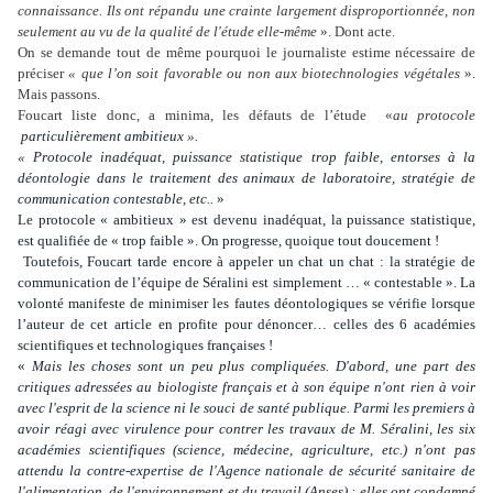
connaissance. Ils ont répandu une crainte largement disproportionnée, non
seulement au vu de la qualité de l'étude elle-même
». Dont acte.
On se demande tout de même pourquoi le journaliste estime nécessaire de
préciser
« que l’on soit favorable ou non aux biotechnologies végétales
».
Mais passons.
Foucart liste donc, a minima, les défauts de l’étude
«
au protocole
particulièrement ambitieux ».
« Protocole inadéquat, puissance statistique trop faible, entorses à la
déontologie dans le traitement des animaux de laboratoire, stratégie de
communication contestable, etc..
»
Le protocole « ambitieux » est devenu inadéquat, la puissance statistique,
est qualifiée de « trop faible ». On progresse, quoique tout doucement !
Toutefois, Foucart tarde encore à appeler un chat un chat : la stratégie de
communication de l’équipe de Séralini est simplement … « contestable ». La
volonté manifeste de minimiser les fautes déontologiques se vérifie lorsque
l’auteur de cet article en profite pour dénoncer… celles des 6 académies
scientifiques et technologiques françaises !
«
Mais les choses sont un peu plus compliquées. D'abord, une part des
critiques adressées au biologiste français et à son équipe n'ont rien à voir
avec l'esprit de la science ni le souci de santé publique. Parmi les premiers à
avoir réagi avec virulence pour contrer les travaux de M. Séralini, les six
académies scientifiques (science, médecine, agriculture, etc.) n'ont pas
attendu la contre-expertise de l'Agence nationale de sécurité sanitaire de
l'alimentation, de l'environnement et du travail (Anses) : elles ont condamné