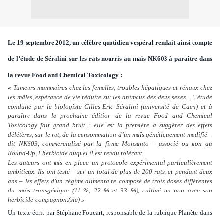
Le 19 septembre 2012, un célèbre quotidien vespéral rendait ainsi compte
de l’étude de Séralini sur les rats nourris au maïs NK603 à paraître dans
la revue Food and Chemical Toxicology :
«
Tumeurs mammaires chez les femelles, troubles hépatiques et rénaux chez
les mâles, espérance de vie réduite sur les animaux des deux sexes... L’étude
conduite par le biologiste Gilles-Eric Séralini (université de Caen) et à
paraître dans la prochaine édition de la revue Food and Chemical
Toxicology fait grand bruit : elle est la première à suggérer des effets
délétères, sur le rat, de la consommation d’un maïs génétiquement modifié –
dit NK603, commercialisé par la firme Monsanto – associé ou non au
Round-Up, l’herbicide auquel il est rendu tolérant.
Les auteurs ont mis en place un protocole expérimental particulièrement
ambitieux. Ils ont testé – sur un total de plus de 200 rats, et pendant deux
ans – les effets d’un régime alimentaire composé de trois doses différentes
du maïs transgénique (11 %, 22 % et 33 %), cultivé ou non avec son
herbicide-compagnon.(sic) »
Un texte écrit par Stéphane Foucart, responsable de la rubrique Planète dans