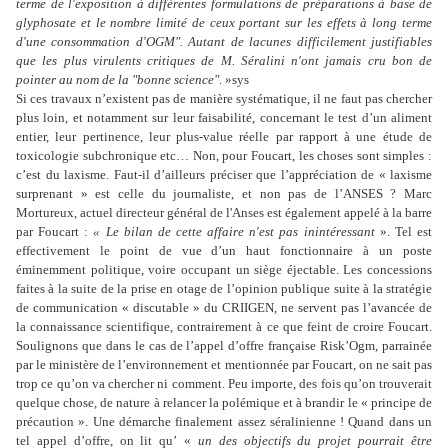
terme de l'exposition à différentes formulations de préparations à base de
glyphosate
et le nombre limité de ceux portant sur les effets à long terme
d'une consommation d'OGM"
. Autant de lacunes difficilement justifiables
que les plus virulents critiques de M. Séralini n'ont jamais cru bon de
pointer au nom de la
"bonne science"
. »sys
Si ces travaux n’existent pas de manière systématique, il ne faut pas chercher
plus loin, et notamment sur leur faisabilité, concernant le test d’un aliment
entier, leur pertinence, leur plus-value réelle par rapport à une étude de
toxicologie subchronique etc… Non, pour Foucart, les choses sont simples :
c’est du laxisme. Faut-il d’ailleurs préciser que l’appréciation de « laxisme
surprenant » est celle du journaliste, et non pas de l’ANSES ? Marc
Mortureux, actuel directeur général de l'Anses
est également appelé à la barre
par Foucart :
« Le bilan de cette affaire n'est pas inintéressant
». Tel est
effectivement le point de vue d’un haut fonctionnaire à un poste
éminemment politique, voire occupant un siège éjectable. Les concessions
faites à la suite de la prise en otage de l’opinion publique suite à la stratégie
de communication « discutable » du CRIIGEN, ne servent pas l’avancée de
la connaissance scientifique, contrairement à ce que feint de croire Foucart.
Soulignons que dans le cas de l’appel d’offre française Risk’Ogm, parrainée
par le ministère de l’environnement et mentionnée par Foucart, on ne sait pas
trop ce qu’on va chercher ni comment. Peu importe, des fois qu’on trouverait
quelque chose, de nature à relancer la polémique et à brandir le « principe de
précaution ». Une démarche finalement assez séralinienne ! Quand dans un
tel appel d’offre, on lit qu’ «
un des objectifs du projet pourrait être