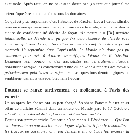
excusable. Après tout, on ne peut sans doute pas ,en tant que journaliste
scientifique être au taquet
dans tous les domaines.
Ce qui est plus surprenant, c’est l’absence de réaction face à l’extraordinaire
mise en scène qui avait entouré la parution de cette étude, et en particulier la
clause de confidentialité décrite de façon très neutre : « [De]
manière
inhabituelle, Le Monde n’a pu prendre connaissance de l’étude sous
embargo qu’après la signature d’un accord de confidentialité expirant
mercredi 19 septembre dans l’après-midi. Le Monde n’a donc pas pu
soumettre pour avis à d’autres scientifiques l’étude de M. Séralini.
Demander leur opinion à des spécialistes est généralement l’usage,
notamment lorsque les conclusions d’une étude vont à rebours des travaux
précédemment publiés sur le sujet.
. » Les questions déontologiques ne
semblaient pas alors tarauder Stéphane Foucart.
Foucart se range tardivement, et mollement, à l’avis des
experts
Un an après, les choses ont un peu changé. Stéphane Foucart fait un court
bilan de l’affaire Séralini dans un article du Monde paru le 17 Octobre :
« OGM : que reste-t-il de "l'affaire des rats" de Séralini" ?
»
Depuis son premier article, Foucart a dû se rendre à l’évidence :
« Que l'on
soit favorable ou non aux biotechnologies végétales, il faut le reconnaître :
les travaux en question n'ont rien démontré et n'ont pas fait avancer la