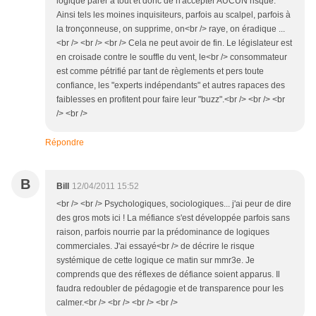
logique parer à tout et donc de n'accepter AUCUN risque.
Ainsi tels les moines inquisiteurs, parfois au scalpel, parfois à
la tronçonneuse, on supprime, on<br /> raye, on éradique ...
<br /> <br /> <br /> Cela ne peut avoir de fin. Le législateur est
en croisade contre le souffle du vent, le<br /> consommateur
est comme pétrifié par tant de règlements et pers toute
confiance, les "experts indépendants" et autres rapaces des
faiblesses en profitent pour faire leur "buzz".<br /> <br /> <br
/> <br />
Répondre
B
Bill
12/04/2011 15:52
<br /> <br /> Psychologiques, sociologiques... j'ai peur de dire
des gros mots ici ! La méfiance s'est développée parfois sans
raison, parfois nourrie par la prédominance de logiques
commerciales. J'ai essayé<br /> de décrire le risque
systémique de cette logique ce matin sur mmr3e. Je
comprends que des réflexes de défiance soient apparus. Il
faudra redoubler de pédagogie et de transparence pour les
calmer.<br /> <br /> <br /> <br />