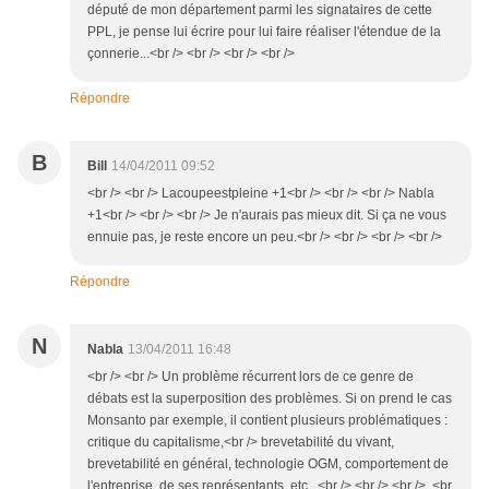
député de mon département parmi les signataires de cette
PPL, je pense lui écrire pour lui faire réaliser l'étendue de la
çonnerie...<br /> <br /> <br /> <br />
Répondre
B
Bill
14/04/2011 09:52
<br /> <br /> Lacoupeestpleine +1<br /> <br /> <br /> Nabla
+1<br /> <br /> <br /> Je n'aurais pas mieux dit. Si ça ne vous
ennuie pas, je reste encore un peu.<br /> <br /> <br /> <br />
Répondre
N
Nabla
13/04/2011 16:48
<br /> <br /> Un problème récurrent lors de ce genre de
débats est la superposition des problèmes. Si on prend le cas
Monsanto par exemple, il contient plusieurs problématiques :
critique du capitalisme,<br /> brevetabilité du vivant,
brevetabilité en général, technologie OGM, comportement de
l'entreprise, de ses représentants, etc...<br /> <br /> <br /> <br