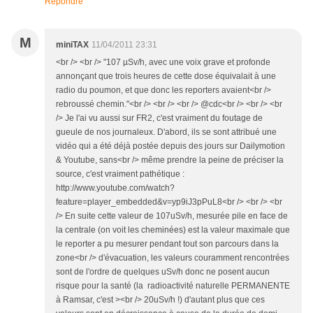
Répondre
M
miniTAX
11/04/2011 23:31
<br /> <br /> "107 µSv/h, avec une voix grave et profonde
annonçant que trois heures de cette dose équivalait à une
radio du poumon, et que donc les reporters avaient<br />
rebroussé chemin."<br /> <br /> <br /> @cdc<br /> <br /> <br
/> Je l'ai vu aussi sur FR2, c'est vraiment du foutage de
gueule de nos journaleux. D'abord, ils se sont attribué une
vidéo qui a été déjà postée depuis des jours sur Dailymotion
& Youtube, sans<br /> même prendre la peine de préciser la
source, c'est vraiment pathétique :
http://www.youtube.com/watch?
feature=player_embedded&v=yp9iJ3pPuL8<br /> <br /> <br
/> En suite cette valeur de 107uSv/h, mesurée pile en face de
la centrale (on voit les cheminées) est la valeur maximale que
le reporter a pu mesurer pendant tout son parcours dans la
zone<br /> d'évacuation, les valeurs couramment rencontrées
sont de l'ordre de quelques uSv/h donc ne posent aucun
risque pour la santé (la radioactivité naturelle PERMANENTE
à Ramsar, c'est ><br /> 20uSv/h !) d'autant plus que ces