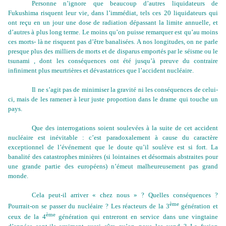
Personne n’ignore que beaucoup d’autres liquidateurs de
Fukushima risquent leur vie, dans l’immédiat, tels ces
20 liquidateurs qui
ont reçu en un jour une dose de radiation dépassant la limite annuelle, et
d’autres à plus long terme. Le moins qu’on puisse remarquer est qu’au moins
ces morts- là ne risquent pas d’être banalisées. A nos longitudes, on ne parle
presque plus des milliers de morts et de disparus emportés par le séisme ou le
tsunami , dont les conséquences ont été jusqu’à preuve du contraire
infiniment plus meurtrières et dévastatrices que l’accident nucléaire.
Il ne s’agit pas de minimiser la gravité ni les conséquences de celui-
ci, mais de les ramener à leur juste proportion dans le drame qui touche un
pays.
Que des interrogations soient soulevées à la suite de cet accident
nucléaire est inévitable : c’est paradoxalement à cause du caractère
exceptionnel de l’événement que le doute qu’il soulève est si fort. La
banalité des catastrophes minières (si lointaines et désormais abstraites pour
une grande partie des européens) n’émeut malheureusement pas grand
monde.
Cela peut-il arriver « chez nous » ? Quelles conséquences ?
ème
Pourrait-on se passer du nucléaire ? Les réacteurs de la 3
génération et
ème
ceux de la 4
génération qui entreront en service dans une vingtaine