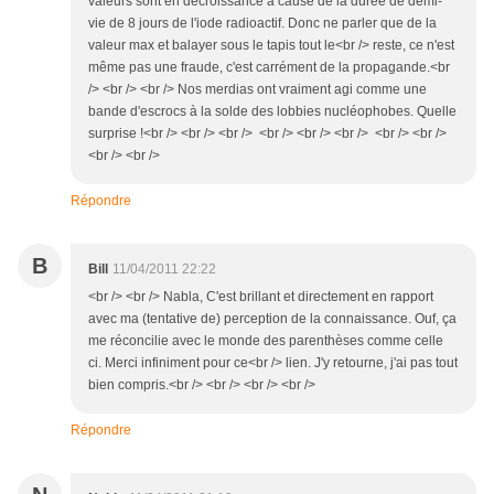
valeurs sont en décroissance à cause de la durée de demi-
vie de 8 jours de l'iode radioactif. Donc ne parler que de la
valeur max et balayer sous le tapis tout le<br /> reste, ce n'est
même pas une fraude, c'est carrément de la propagande.<br
/> <br /> <br /> Nos merdias ont vraiment agi comme une
bande d'escrocs à la solde des lobbies nucléophobes. Quelle
surprise !<br /> <br /> <br /> <br /> <br /> <br /> <br /> <br />
<br /> <br />
Répondre
B
Bill
11/04/2011 22:22
<br /> <br /> Nabla, C'est brillant et directement en rapport
avec ma (tentative de) perception de la connaissance. Ouf, ça
me réconcilie avec le monde des parenthèses comme celle
ci. Merci infiniment pour ce<br /> lien. J'y retourne, j'ai pas tout
bien compris.<br /> <br /> <br /> <br />
Répondre