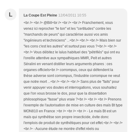
L
La Coupe Est Pleine
12/04/2011 10:55
<br /> <br /> @Bill<br /> <br /> <br /> Franchement, vous
venez ici reprocher "le ton" et les "certitudes" contre les
"marchands de peurs" qui caractérise aussi vos amis
"ingénieurs et techniciens" ...<br /> <br /> <br /> Mais bien sur
"les cons c'est les autres" et surtout pas vous ?<br /> <br />
<br /> Vous débitez le laïus habituel des "pétrifiés" qui ont eu
l'oreille attentive aux sympathiques MMR, Pelt et autres
Séralini en venant distiller leurs arguments phares : ces
organes officiels<br /> corrompus, ceux qui défendent la
thèse adverse sont corrompus, l'industrie corrompue ne veut
que notre mort ...<br /> <br /> <br /> Sans plus de "faits" pour
venir appuyer vos doutes et interrogations, vous souhaitez
que l'on vous brosse le dos, pour que la dissertation
philosophique "fasse" plus vraie ?<br /> <br /> <br /> Prenons
l'exemple de l'autorisation de mise en culture des maïs Bt type
MON810 en France :<br /> <br /> <br /> - Le maïs Bt est un
maïs qui synthétise son propre insecticide, évite donc
l'emplois de produit de synthétiques pour cet effet.<br /> <br />
<br /> - Aucune étude ne montre d'effet réels ou