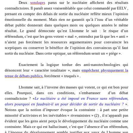
Deux
sondages
parus sur le nucléaire affichent des résultats
contradictoires. Il paraît assez vraisemblable que celui commandé par EELV ,
prenant en compte des délais de sortie du nucléaire reflète mieux l’opinion
émotionnelle du moment. Mais rien ne garantit qu’à l’issu d’un véritable
débat public donnerait dans quelques mois ou quelques années le même
résultat. Le grand démocrate qu’est Lhomme le sait : le risque d’un
référendum, c’est que les gens votent « mal », entendez par là que les « anti »
n’aient pas forcément les ressources argumentaires pour convaincre les
sceptiques ou conserver le bénéfice de l’opinion des convaincus qu’il faut
sortir du nucléaire. Dans cette optique, un référendum serait un « piège ».
Exactement la logique tordue des anti-nanotechnologies qui
dénoncent leur « caractère totalitaire », mais
empêchent physiquement la
tenue de débats publics
, forcément « truqués » .
Lhomme sait, à l’inverse des masses qui votent, ce qui est bon pour
elles. Pourquoi, dans ces conditions, s’embarrasser
d’un débat
contradictoire ? «
Le nucléaire a été imposé en France sans référendum,
alors pourquoi en faudrait-il un pour décider de sortir du nucléaire ?
».
Notons que la notion d’
imposer
évoque la contrainte : à part une petite
minorité d’activistes et les inévitables « riverainistes » (2) , il n’apparaît pas
évident que les gens aient perçu le développement du nucléaire comme une
contrainte. Mais ce qui est hallucinant, c’est que l’absence d’un référendum,
à l’époque du développement semble justifier aux yeux de Lhomme son