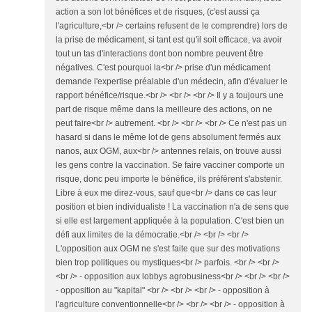
action a son lot bénéfices et de risques, (c'est aussi ça
l'agriculture,<br /> certains refusent de le comprendre) lors de
la prise de médicament, si tant est qu'il soit efficace, va avoir
tout un tas d'interactions dont bon nombre peuvent être
négatives. C'est pourquoi la<br /> prise d'un médicament
demande l'expertise préalable d'un médecin, afin d'évaluer le
rapport bénéfice/risque.<br /> <br /> <br /> Il y a toujours une
part de risque même dans la meilleure des actions, on ne
peut faire<br /> autrement. <br /> <br /> <br /> Ce n'est pas un
hasard si dans le même lot de gens absolument fermés aux
nanos, aux OGM, aux<br /> antennes relais, on trouve aussi
les gens contre la vaccination. Se faire vacciner comporte un
risque, donc peu importe le bénéfice, ils préfèrent s'abstenir.
Libre à eux me direz-vous, sauf que<br /> dans ce cas leur
position et bien individualiste ! La vaccination n'a de sens que
si elle est largement appliquée à la population. C'est bien un
défi aux limites de la démocratie.<br /> <br /> <br />
L'opposition aux OGM ne s'est faite que sur des motivations
bien trop politiques ou mystiques<br /> parfois. <br /> <br />
<br /> - opposition aux lobbys agrobusiness<br /> <br /> <br />
- opposition au "kapital" <br /> <br /> <br /> - opposition à
l'agriculture conventionnelle<br /> <br /> <br /> - opposition à