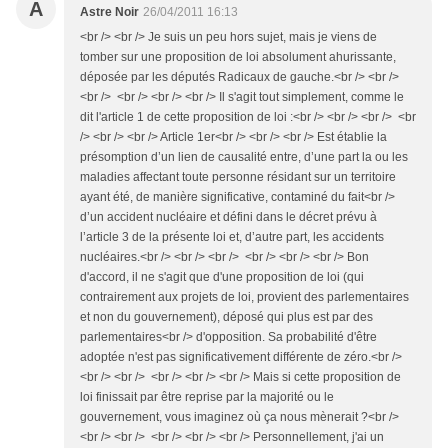
A
Astre Noir
26/04/2011 16:13
<br /> <br /> Je suis un peu hors sujet, mais je viens de
tomber sur une proposition de loi absolument ahurissante,
déposée par les députés Radicaux de gauche.<br /> <br />
<br /> <br /> <br /> <br /> Il s'agit tout simplement, comme le
dit l'article 1 de cette proposition de loi :<br /> <br /> <br /> <br
/> <br /> <br /> Article 1er<br /> <br /> <br /> Est établie la
présomption d’un lien de causalité entre, d’une part la ou les
maladies affectant toute personne résidant sur un territoire
ayant été, de manière significative, contaminé du fait<br />
d’un accident nucléaire et défini dans le décret prévu à
l’article 3 de la présente loi et, d’autre part, les accidents
nucléaires.<br /> <br /> <br /> <br /> <br /> <br /> Bon
d'accord, il ne s'agit que d'une proposition de loi (qui
contrairement aux projets de loi, provient des parlementaires
et non du gouvernement), déposé qui plus est par des
parlementaires<br /> d'opposition. Sa probabilité d'être
adoptée n'est pas significativement différente de zéro.<br />
<br /> <br /> <br /> <br /> <br /> Mais si cette proposition de
loi finissait par être reprise par la majorité ou le
gouvernement, vous imaginez où ça nous mènerait ?<br />
<br /> <br /> <br /> <br /> <br /> Personnellement, j'ai un