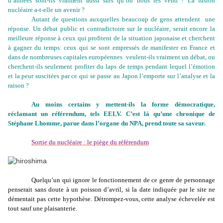
d’années sont-ils vraiment aussi sûrs qu’on nous les vend ? La fusion
nucléaire a-t-elle un avenir ?
Autant de questions auxquelles beaucoup de gens attendent
une
réponse. Un débat public et contradictoire sur le nucléaire, serait encore la
meilleure réponse à ceux qui profitent de la situation japonaise et cherchent
à gagner du temps: ceux qui se sont empressés de manifester en France et
dans de nombreuses capitales européennes veulent-ils vraiment un débat, ou
cherchent-ils seulement profiter du laps de temps pendant lequel l’émotion
et la peur suscitées par ce qui se passe au Japon l’emporte sur l’analyse et la
raison ?
Au moins certains y mettent-ils la forme démocratique,
réclamant un référendum, tels EELV.
C’est là qu’une chronique de
Stéphane Lhomme, parue dans l’organe du NPA, prend toute sa saveur.
Sortie du nucléaire : le piège du référendum
Quelqu’un qui ignore le fonctionnement de ce genre de personnage
penserait sans doute à un poisson d’avril, si la date indiquée par le site ne
démentait pas cette hypothèse. Détrompez-vous, cette analyse échevelée est
tout sauf une plaisanterie.