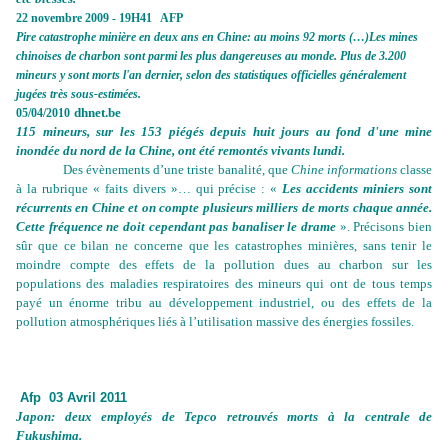
22 novembre 2009 - 19H41
AFP
Pire catastrophe minière en deux ans en Chine: au moins 92 morts (…)
Les mines
chinoises de charbon sont parmi les plus dangereuses au monde. Plus de 3.200
mineurs y sont morts l'an dernier, selon des statistiques officielles généralement
jugées très sous-estimées.
dhnet.be
05/04/2010
115 mineurs, sur les 153 piégés depuis huit jours au fond d'une mine
inondée du nord de la Chine, ont été remontés vivants lundi.
Des évènements d’une triste banalité, que
Chine informations
classe
à la rubrique « faits divers »… qui précise : «
Les accidents miniers sont
récurrents en Chine et on compte plusieurs milliers de morts chaque année.
Cette fréquence ne doit cependant pas banaliser le drame
». Précisons bien
sûr que ce bilan ne concerne que les catastrophes minières, sans tenir le
moindre compte des effets de la pollution dues au charbon sur les
populations des maladies respiratoires des mineurs qui ont de tous temps
payé un énorme tribu au développement industriel, ou des effets de la
pollution atmosphériques liés à l’utilisation massive des énergies fossiles.
Afp
03 Avril 2011
Japon: deux employés de Tepco retrouvés morts à la centrale de
Fukushima.