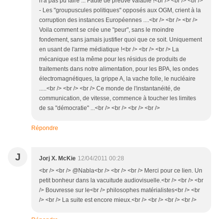
n'a pas pu faire ... Faute de preuve valable !<br /> <br /> <br />
- Les "groupuscules politiques" opposés aux OGM, crient à la
corruption des instances Européennes ....<br /> <br /> <br />
Voila comment se crée une "peur", sans le moindre
fondement, sans jamais justifier quoi que ce soit. Uniquement
en usant de l'arme médiatique !<br /> <br /> <br /> La
mécanique est la même pour les résidus de produits de
traitements dans notre alimentation, pour les BPA, les ondes
électromagnétiques, la grippe A, la vache folle, le nucléaire
.....<br /> <br /> <br /> Ce monde de l'instantanéité, de
communication, de vitesse, commence à toucher les limites
de sa "démocratie" ...<br /> <br /> <br /> <br />
Répondre
J
Jorj X. McKie
12/04/2011 00:28
<br /> <br /> @Nabla<br /> <br /> <br /> Merci pour ce lien. Un
petit bonheur dans la vacuitude audiovisuelle.<br /> <br /> <br
/> Bouvresse sur le<br /> philosophes matérialistes<br /> <br
/> <br /> La suite est encore mieux.<br /> <br /> <br /> <br />