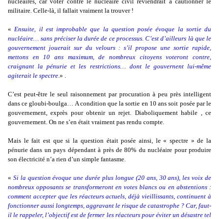
nucléaires, car voter contre le nucléaire civil reviendrait à cautionner le
militaire. Celle-là, il fallait vraiment la trouver !
«
Ensuite, il est improbable que la question posée évoque la sortie du
nucléaire… sans préciser la durée de ce processus. C’est d’ailleurs là que le
gouvernement jouerait sur du velours : s’il propose une sortie rapide,
mettons en 10 ans maximum, de nombreux citoyens voteront contre,
craignant la pénurie et les restrictions…
dont le gouvernent lui-même
agiterait le spectre
.» .
C’est peut-être le seul raisonnement par procuration à peu près intelligent
dans ce gloubi-boulga… A condition que la sortie en 10 ans soit posée par le
gouvernement, exprès pour obtenir un rejet. Diaboliquement habile , ce
gouvernement. On ne s’en était vraiment pas rendu compte.
Mais le fait est que si la question était posée ainsi, le « spectre » de la
pénurie dans un pays dépendant à près de 80% du nucléaire pour produire
son électricité n’a rien d’un simple fantasme.
«
Si la question évoque une durée plus longue (20 ans, 30 ans), les voix de
nombreux opposants se transformeront en votes blancs ou en abstentions :
comment accepter que les réacteurs actuels, déjà vieillissants, continuent à
fonctionner aussi longtemps, aggravant le risque de catastrophe ? Car, faut-
il le rappeler, l’objectif est de fermer les réacteurs pour éviter un désastre tel