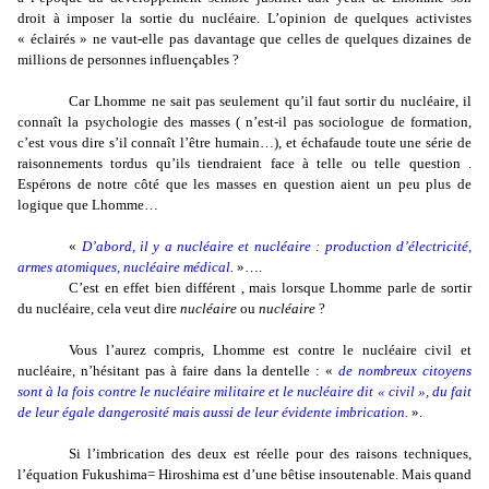
droit à imposer la sortie du nucléaire. L’opinion de quelques activistes
« éclairés » ne vaut-elle pas davantage que celles de quelques dizaines de
millions de personnes influençables ?
Car Lhomme ne sait pas seulement qu’il faut sortir du nucléaire, il
connaît la psychologie des masses ( n’est-il pas sociologue de formation,
c’est vous dire s’il connaît l’être humain…), et échafaude toute une série de
raisonnements tordus qu’ils tiendraient face à telle ou telle question .
Espérons de notre côté que les masses en question aient un peu plus de
logique que Lhomme…
«
D’abord, il y a nucléaire et nucléaire : production d’électricité,
armes atomiques, nucléaire médical
.
»….
C’est en effet bien différent , mais lorsque Lhomme parle de sortir
du nucléaire, cela veut dire
nucléaire
ou
nucléaire
?
Vous l’aurez compris, Lhomme est contre le nucléaire civil et
nucléaire, n’hésitant pas à faire dans la dentelle : «
de nombreux citoyens
sont à la fois contre le nucléaire militaire et le nucléaire dit « civil », du fait
de leur égale dangerosité mais aussi de leur évidente imbrication.
».
Si l’imbrication des deux est réelle pour des raisons techniques,
l’équation Fukushima= Hiroshima est d’une bêtise insoutenable. Mais quand