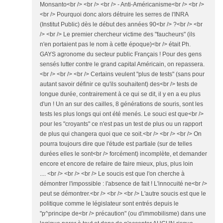
Monsanto<br /> <br /> <br /> - Anti-Américanisme<br /> <br />
<br /> Pourquoi donc alors détruire les serres de l'INRA
(Institut Public) dès le début des années 90<br /> ?<br /> <br
/> <br /> Le premier chercheur victime des "faucheurs" (ils
n'en portaient pas le nom à cette époque)<br /> était Ph.
GAYS agronome du secteur public Français ! Pour des gens
sensés lutter contre le grand capital Américain, on repassera.
<br /> <br /> <br /> Certains veulent "plus de tests" (sans pour
autant savoir définir ce qu'ils souhaitent) des<br /> tests de
longue durée, contrairement à ce qui se dit, il y en a eu plus
d'un ! Un an sur des cailles, 8 générations de souris, sont les
tests les plus longs qui ont été menés. Le souci est que<br />
pour les "croyants" ce n'est pas un test de plus ou un rapport
de plus qui changera quoi que ce soit.<br /> <br /> <br /> On
pourra toujours dire que l'étude est partiale (sur de telles
durées elles le sont<br /> forcément) incomplète, et demander
encore et encore de refaire de faire mieux, plus, plus loin
.... <br /> <br /> <br /> Le soucis est que l'on cherche à
démontrer l'impossible : l'absence de fait ! L'innocuité ne<br />
peut se démontrer.<br /> <br /> <br /> L'autre soucis est que le
politique comme le législateur sont entrés depuis le
"p^principe de<br /> précaution" (ou d'immobilisme) dans une