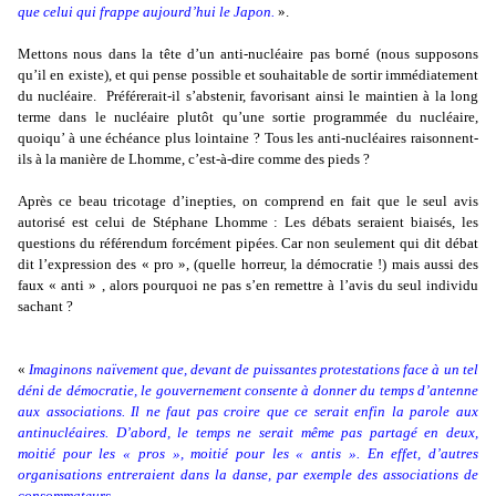
que celui qui frappe aujourd’hui le Japon.
».
Mettons nous dans la tête d’un anti-nucléaire pas borné (nous supposons
qu’il en existe), et qui pense possible et souhaitable de sortir immédiatement
du nucléaire.
Préférerait-il s’abstenir, favorisant ainsi le maintien à la long
terme dans le nucléaire plutôt qu’une sortie programmée du nucléaire,
quoiqu’ à une échéance plus lointaine ? Tous les anti-nucléaires raisonnent-
ils à la manière de Lhomme, c’est-à-dire comme des pieds ?
Après ce beau tricotage d’inepties, on comprend en fait que le seul avis
autorisé est celui de Stéphane Lhomme : Les débats seraient biaisés, les
questions du référendum forcément pipées. Car non seulement qui dit débat
dit l’expression des « pro », (quelle horreur, la démocratie !) mais aussi des
faux « anti » , alors pourquoi ne pas s’en remettre à l’avis du seul individu
sachant ?
«
Imaginons naïvement que, devant de puissantes protestations face à un tel
déni de démocratie, le gouvernement consente à donner du temps d’antenne
aux associations. Il ne faut pas croire que ce serait enfin la parole aux
antinucléaires. D’abord, le temps ne serait même pas partagé en deux,
moitié pour les « pros », moitié pour les « antis ». En effet, d’autres
organisations entreraient dans la danse, par exemple des associations de
consommateurs.