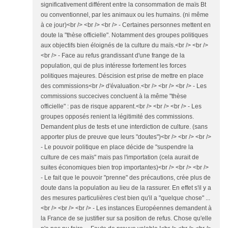
significativement différent entre la consommation de maïs Bt
ou conventionnel, par les animaux ou les humains. (ni même
à ce jour)<br /> <br /> <br /> - Certaines personnes mettent en
doute la "thèse officielle". Notamment des groupes politiques
aux objectifs bien éloignés de la culture du maïs.<br /> <br />
<br /> - Face au refus grandissant d'une frange de la
population, qui de plus intéresse fortement les forces
politiques majeures. Déscision est prise de mettre en place
des commissions<br /> d'évaluation.<br /> <br /> <br /> - Les
commissions succecives concluent à la même "thèse
officielle" : pas de risque apparent.<br /> <br /> <br /> - Les
groupes opposés renient la légitimité des commissions.
Demandent plus de tests et une interdiction de culture. (sans
apporter plus de preuve que leurs "doutes")<br /> <br /> <br />
- Le pouvoir politique en place décide de "suspendre la
culture de ces maïs" mais pas l'importation (cela aurait de
suites économiques bien trop importantes)<br /> <br /> <br />
- Le fait que le pouvoir "prenne" des précautions, crée plus de
doute dans la population au lieu de la rassurer. En effet s'il y a
des mesures particulières c'est bien qu'il a "quelque chose" ...
<br /> <br /> <br /> - Les instances Européennes demandent à
la France de se justifier sur sa position de refus. Chose qu'elle