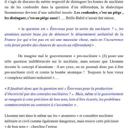
il s’agit de discuter du mérite respectif de distinguer les formes de nucléaire
ou de les confondre dans la question d’un référendum, la dialectique
lhommienne devient d’une subtilité inouïe:
Les confondre, c’est un piège ,
les distinguer, c’est un piège aussi !
…. Brille-Babil n’aurait fait mieux.
«
la question est « Êtes-vous pour la sortie du nucléaire ? », les
atomistes auront beau jeu de dénoncer le désarmement unilatéral de la
France (ce qui n’est pas en soi une mauvaise chose, mais en l’occurrence
cela ferait perdre des chances de succès au référendum)
» .
On imagine mal le gouvernement « pro-nucléaire » (3) poser une
telle question indifférenciée sur le nucléaire, mais notons que Lhomme
invente le concept d’atomisme : A ses yeux, on ne pourrait donc pas à être
pro-nucléaire civil et contre la bombe atomique !
Toujours le bon vieux
« complexe militaro-industriel »…
«
Il faudrait donc que la question soit « Êtes-vous pour la production
d’électricité par des centrales nucléaires ? ». Mais, même si le gouvernement
se rangeait à cette précision de bon sens, loin d’être écartés, les problèmes
commenceraient au contraire à s’accumuler.
» .
Lhomme met dans le même sac les « atomistes » et considère nucléaire
militaire et civil comme également dangereux, mais trouve cette précision
« de bon sens » : cherchez l’erreur.