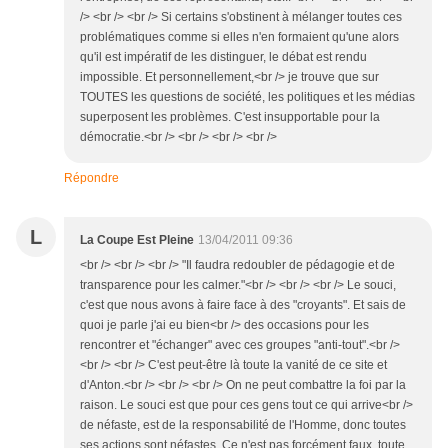
/> <br /> <br /> Si certains s'obstinent à mélanger toutes ces
problématiques comme si elles n'en formaient qu'une alors
qu'il est impératif de les distinguer, le débat est rendu
impossible. Et personnellement,<br /> je trouve que sur
TOUTES les questions de société, les politiques et les médias
superposent les problèmes. C'est insupportable pour la
démocratie.<br /> <br /> <br /> <br />
Répondre
L
La Coupe Est Pleine
13/04/2011 09:36
<br /> <br /> <br /> "Il faudra redoubler de pédagogie et de
transparence pour les calmer."<br /> <br /> <br /> Le souci,
c'est que nous avons à faire face à des "croyants". Et sais de
quoi je parle j'ai eu bien<br /> des occasions pour les
rencontrer et "échanger" avec ces groupes "anti-tout".<br />
<br /> <br /> C'est peut-être là toute la vanité de ce site et
d'Anton.<br /> <br /> <br /> On ne peut combattre la foi par la
raison. Le souci est que pour ces gens tout ce qui arrive<br />
de néfaste, est de la responsabilité de l'Homme, donc toutes
ses actions sont néfastes. Ce n'est pas forcément faux, toute