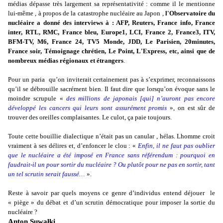
médias dépasse très largement sa représentativité : comme il le mentionne
lui-même , à propos de la catastrophe nucléaire au Japon ,
l'Observatoire du
nucléaire a donné des interviews à : AFP, Reuters, France info, France
inter, RTL, RMC, France bleu, Europe1, LCI, France 2, France3, ITV,
BFM-TV, M6, France 24, TV5 Monde, JDD, Le Parisien, 20minutes,
France soir, Témoignage chrétien, Le Point, L'Express, etc, ainsi que de
nombreux médias régionaux et étrangers
.
Pour un paria
qu’on inviterait certainement pas à s’exprimer, reconnaissons
qu’il se débrouille sacrément bien. Il faut dire que lorsqu’on évoque sans le
moindre scrupule «
des millions de japonais [qui] n’auront pas encore
développé les cancers qui leurs sont assurément promis
», on est sûr de
trouver des oreilles complaisantes. Le culot, ça paie toujours.
Toute cette bouillie dialectique n’était pas un canular , hélas. Lhomme croit
vraiment à ses délires et, d’enfoncer le clou : «
Enfin, il ne faut pas oublier
que le nucléaire a été imposé en France sans référendum : pourquoi en
faudrait-il un pour sortir du nucléaire ? Ou plutôt pour ne pas en sortir, tant
un tel scrutin serait faussé…
».
Reste à savoir par quels moyens ce genre d’individus entend déjouer le
« piège » du débat et d’un scrutin démocratique pour imposer la sortie du
nucléaire ?
Anton Suwałki