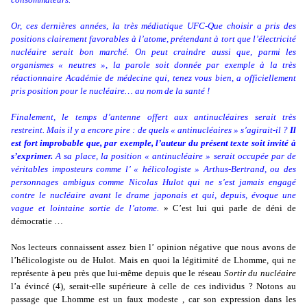
Or, ces dernières années, la très médiatique UFC-Que choisir a pris des
positions clairement favorables à l’atome, prétendant à tort que l’électricité
nucléaire serait bon marché. On peut craindre aussi que, parmi les
organismes « neutres », la parole soit donnée par exemple à la très
réactionnaire Académie de médecine qui, tenez vous bien, a officiellement
pris position pour le nucléaire… au nom de la santé !
Finalement, le temps d’antenne offert aux antinucléaires serait très
restreint. Mais il y a encore pire : de quels « antinucléaires » s’agirait-il ?
Il
est fort improbable que, par exemple, l’auteur du présent texte soit invité à
s’exprimer.
A sa place, la position « antinucléaire » serait occupée par de
véritables imposteurs comme l’ « hélicologiste » Arthus-Bertrand, ou des
personnages ambigus comme Nicolas Hulot qui ne s’est jamais engagé
contre le nucléaire avant le drame japonais et qui, depuis, évoque une
vague et lointaine sortie de l’atome.
» C’est lui qui parle de déni de
démocratie …
Nos lecteurs connaissent assez bien l’ opinion négative que nous avons de
l’hélicologiste ou de Hulot. Mais en quoi la légitimité de Lhomme, qui ne
représente à peu près que lui-même depuis que le réseau
Sortir du nucléaire
l’a évincé (4), serait-elle supérieure à celle de ces individus ? Notons au
passage que Lhomme est un faux modeste , car son expression dans les