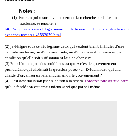
Notes :
(1)
Pour un point sur l’avancement de la recherche sur la fusion
nucléaire, se reporter à :
http://imposteurs.over-blog.com/article-la-fusion-nucleaire-etat-des-lieux-et-
avancees-recentes-46562079.html
(2) je désigne sous ce néologisme ceux qui veulent bien bénéficier d’une
centrale nucléaire, où d’une autoroute, où d’une usine d’incinération, à
condition qu’elle soit suffisamment loin de chez eux.
(3) Pour Lhomme, un des problèmes est que « c’est le gouvernement
pronucléaire qui choisirait la question posée »… Évidemment, qui a la
charge d’organiser un référendum, sinon le gouvernement ?
(4) Il est désormais son propre patron à la tête de
l'observatoire du nucléaire
qu’il a fondé : on est jamais mieux servi que par soi-même