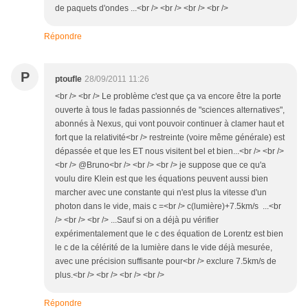
de paquets d'ondes ...<br /> <br /> <br /> <br />
Répondre
P
ptoufle
28/09/2011 11:26
<br /> <br /> Le problème c'est que ça va encore être la porte
ouverte à tous le fadas passionnés de "sciences alternatives",
abonnés à Nexus, qui vont pouvoir continuer à clamer haut et
fort que la relativité<br /> restreinte (voire même générale) est
dépassée et que les ET nous visitent bel et bien...<br /> <br />
<br /> @Bruno<br /> <br /> <br /> je suppose que ce qu'a
voulu dire Klein est que les équations peuvent aussi bien
marcher avec une constante qui n'est plus la vitesse d'un
photon dans le vide, mais c =<br /> c(lumière)+7.5km/s ...<br
/> <br /> <br /> ...Sauf si on a déjà pu vérifier
expérimentalement que le c des équation de Lorentz est bien
le c de la célérité de la lumière dans le vide déjà mesurée,
avec une précision suffisante pour<br /> exclure 7.5km/s de
plus.<br /> <br /> <br /> <br />
Répondre