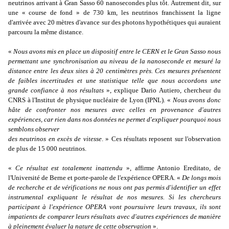
neutrinos arrivant à Gran Sasso 60 nanosecondes plus tôt. Autrement dit, sur
une « course de fond » de 730 km, les neutrinos franchissent la ligne
d'arrivée avec 20 mètres d'avance sur des photons hypothétiques qui auraient
parcouru la même distance.
«
Nous avons mis en place un dispositif entre le CERN et le Gran Sasso nous
permettant une synchronisation au niveau de la nanoseconde et mesuré la
distance entre les deux sites à 20 centimètres près. Ces mesures présentent
de faibles incertitudes et une statistique telle que nous accordons une
grande confiance à nos résultats
», explique Dario Autiero, chercheur du
CNRS à l'Institut de physique nucléaire de Lyon (IPNL). «
Nous avons donc
hâte de confronter nos mesures avec celles en provenance d'autres
expériences, car rien dans nos données ne permet d'expliquer pourquoi nous
semblons observer
des neutrinos en excès de vitesse
. » Ces résultats reposent sur l'observation
de plus de 15 000 neutrinos.
«
Ce résultat est totalement inattendu
», affirme Antonio Ereditato, de
l'Université de Berne et porte-parole de l'expérience OPERA. «
De longs mois
de recherche et de vérifications ne nous ont pas permis d'identifier un effet
instrumental expliquant le résultat de nos mesures. Si les chercheurs
participant à l'expérience OPERA vont poursuivre leurs travaux, ils sont
impatients de comparer leurs résultats avec d'autres expériences de manière
à pleinement évaluer la nature de cette observation
».