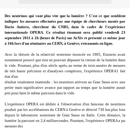
Des neutrinos qui vont plus vite que la lumière ? C'est ce que semblent
indiquer les mesures effectuées par une équipe de chercheurs menée par
Dario Autiero, chercheur du CNRS, dans le cadre de l'expérience
internationale OPERA. Ce résultat étonnant sera publié vendredi 23
septembre 2011 à 2h (heure de Paris) sur ArXiv et présenté ce même jour
à 16h lors d'un séminaire au CERN, à Genève, retransmis en ligne.
Avec la théorie de la relativité restreinte énoncée en 1905, Einstein avait
notamment prouvé que rien ne pouvait dépasser la vitesse de la lumière dans
le vide. Pourtant, plus d'un siècle après, au terme de trois années de mesures
de très haute précision et d'analyses complexes, l'expérience OPERA
1
fait
état d'un
résultat totalement inattendu : les neutrinos arrivent au Gran Sasso avec une
petite mais significative avance par rapport au temps que la lumière aurait
pris pour faire le même parcours dans le vide.
L'expérience OPERA est dédiée à l'observation d'un faisceau de neutrinos
produit par les accélérateurs du CERN à Genève et détecté 730 km plus loin
depuis le laboratoire souterrain de Gran Sasso en Italie. Cette distance, la
lumière la parcourt en 2,4 millisecondes. Pourtant, l'expérience OPERA a pu
mesurer des