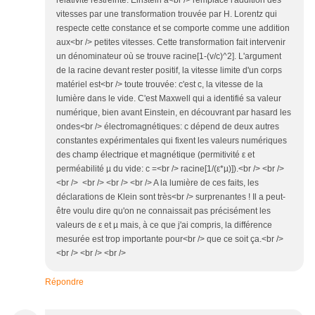
relativité restreinte. Einstein a<br /> remplacé l'addition des
vitesses par une transformation trouvée par H. Lorentz qui
respecte cette constance et se comporte comme une addition
aux<br /> petites vitesses. Cette transformation fait intervenir
un dénominateur où se trouve racine[1-(v/c)^2]. L'argument
de la racine devant rester positif, la vitesse limite d'un corps
matériel est<br /> toute trouvée: c'est c, la vitesse de la
lumière dans le vide. C'est Maxwell qui a identifié sa valeur
numérique, bien avant Einstein, en découvrant par hasard les
ondes<br /> électromagnétiques: c dépend de deux autres
constantes expérimentales qui fixent les valeurs numériques
des champ électrique et magnétique (permitivité ε et
perméabilité µ du vide: c =<br /> racine[1/(ε*µ)]).<br /> <br />
<br /> <br /> <br /> <br /> A la lumière de ces faits, les
déclarations de Klein sont très<br /> surprenantes ! Il a peut-
être voulu dire qu'on ne connaissait pas précisément les
valeurs de ε et µ mais, à ce que j'ai compris, la différence
mesurée est trop importante pour<br /> que ce soit ça.<br />
<br /> <br /> <br />
Répondre