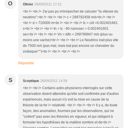
O
Olivier
26/09/2011 17:21
<br /> <br /> J'ai pas pu m'empecher de calculer "la vitesse du
neutrino":<br /> <br /> <br /> c = 299792458 m/s<br /> <br />
<br /> d = 720000 m<br /> <br /> <br /> tc = c/d =0.002401661
s<br /> <br /> <br /> tn = tc - 60 nanosec = 0.002401601
sec<br /> <br /> <br /> Vn = d/tn = 299799947 m/s (plus ou
moins une vache)<br /> <br /> <br /> Le Neutrino irait plus vite
de 7500 m/s (pas mal, mais bat pas encore un chevalier du
zodiaque^^)<br /> <br /> <br /> <br />
Répondre
S
Sceptique
26/09/2011 14:56
<br /> <br /> Certains astro-physiciens interrogés sur cette
observation disent atteindre qu'elle soit confirmée par d'autres
expériences, mais aucun n'y voit la mise en cause de la
théorie de la<br /> relativité. <br /> <br /> <br /> Il y a, de toute
façon, des anomalies, fournies par les observations, qui ne
"collent" pas avec les théories en vigueur, et qui obligent à
formuler les hypothèses de la matière sombre et de<br />