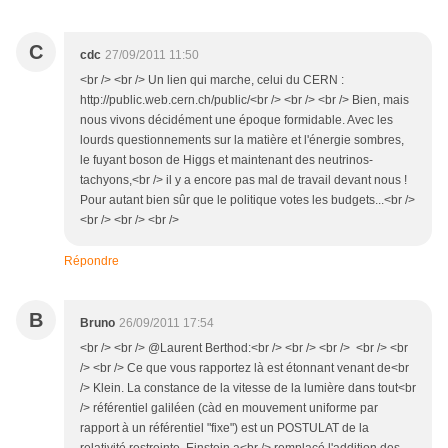
C
cdc
27/09/2011 11:50
<br /> <br /> Un lien qui marche, celui du CERN :
http://public.web.cern.ch/public/<br /> <br /> <br /> Bien, mais
nous vivons décidément une époque formidable. Avec les
lourds questionnements sur la matière et l'énergie sombres,
le fuyant boson de Higgs et maintenant des neutrinos-
tachyons,<br /> il y a encore pas mal de travail devant nous !
Pour autant bien sûr que le politique votes les budgets...<br />
<br /> <br /> <br />
Répondre
B
Bruno
26/09/2011 17:54
<br /> <br /> @Laurent Berthod:<br /> <br /> <br /> <br /> <br
/> <br /> Ce que vous rapportez là est étonnant venant de<br
/> Klein. La constance de la vitesse de la lumière dans tout<br
/> référentiel galiléen (càd en mouvement uniforme par
rapport à un référentiel "fixe") est un POSTULAT de la