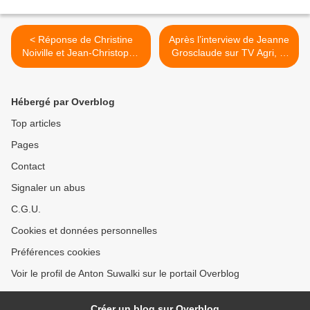
< Réponse de Christine
Après l’interview de Jeanne
Noiville et Jean-Christophe
Grosclaude sur TV Agri, la
Pagès au sujet de l’article «
preuve par les exemples,
Le regard sévère porté par
par Wackes Seppi >
une syndicaliste sur le
Hébergé par Overblog
fonctionnement du HCB »
Top articles
Pages
Contact
Signaler un abus
C.G.U.
Cookies et données personnelles
Préférences cookies
Voir le profil de Anton Suwalki sur le portail Overblog
Créer un blog sur Overblog