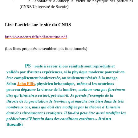
-
le Laboratoire d'Annecy le Vieux de physique des particules
(CNRS/Université de Savoie).
Lire l’article sur le site du CNRS
http://www.cnrs.fr/fr/pdf/neutrino.pdf
(Les liens proposés ne semblent pas fonctionnels)
PS
·
: reste à savoir si ces résultats sont reproduits et
validés par d’autres expériences, si la physique moderne pourrait en
être complètement bouleversée, ou seulement révisée à la marge.
Selon
John Ellis
, physicien britannique,
même si les neutrinos
peuvent dépasser la vitesse de la lumière, «
cela ne veut pas forcément
dire qu'Einstein a eu tort, prévient-il. Je prends l'exemple de la
théorie de la gravitation de Newton, qui marche très bien dans de très
nombreux cas, mais qui doit être modifiée par la théorie d'Einstein
dans des circonstances exotiques. Il faudra peut-être aussi modifier les
Anton
prédictions d'Einstein dans des conditions extrêmes
.»
Suwalki