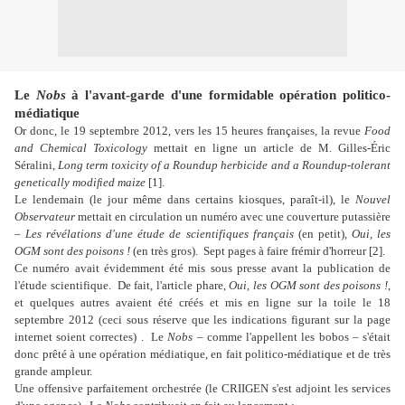
Le
Nobs
à l'avant-garde d'une formidable opération politico-
médiatique
Or donc, le 19 septembre 2012, vers les 15 heures françaises, la revue
Food
and Chemical Toxicology
mettait en ligne un article de M. Gilles-Éric
Séralini,
Long term toxicity of a Roundup herbicide and a Roundup-tolerant
genetically modiﬁed maize
[1].
Le lendemain (le jour même dans certains kiosques, paraît-il), le
Nouvel
Observateur
mettait en circulation un numéro avec une couverture putassière
–
Les révélations d'une étude de scientifiques français
(en petit),
Oui, les
OGM sont des poisons !
(en très gros).
Sept pages à faire frémir d'horreur [2].
Ce numéro avait évidemment été mis sous presse avant la publication de
l'étude scientifique.
De fait, l'article phare,
Oui, les OGM sont des poisons !
,
et quelques autres avaient été créés et mis en ligne sur la toile le 18
septembre 2012 (ceci sous réserve que les indications figurant sur la page
internet soient correctes) .
Le
Nobs
– comme l'appellent les bobos – s'était
donc prêté à une opération médiatique, en fait politico-médiatique et de très
grande ampleur.
Une offensive parfaitement orchestrée (le CRIIGEN s'est adjoint les services