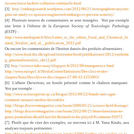
inconscience-lachete-collusion-criminelle.html
[3]
http://embargowatch.wordpress.com/2012/09/21/stenographers-anyone-
gmo-rat-study-co-sponsor-engineered-embargo-to-prevent-scrutiny/
[4] Plusieurs sources de commentaires se sont insurgées.
Voir par exemple
une lettre à l'éditeur de la
European Society of Toxicologic Pathology
(ESTP)
:
http://www.mediapart.fr/files/Letter_to_the_editor_Food_and_Chemical_Jo
urnal_Seralini_and_al__publication_2012.pdf
Ou encore les commentaires de l'Institut danois des produits alimentaires :
http://www.food.dtu.dk/upload/institutter/food/publikationer/2012/vurderin
g_gmostudieseralini_okt12.pdf
[5]
http://science-take-away.blogspot.fr/2012/09/transparence.html
http://www.europe1.fr/MediaCenter/Emissions/Des-clics-et-des-
claques/Sons/Des-clics-et-des-claques-27-09-12-1255003/
[6] L'affaire
Darwinius
, un fossile présenté comme le chaînon manquant.
Voir par exemple :
http://www.sciencepresse.qc.ca/blogue/2012/09/22/letude-anti-ogm-
comment-sassurer-medias-favorables
http://blogs.discovermagazine.com/loom/2009/05/21/science-held-hostage/
http://blogs.discovermagazine.com/loom/2012/09/21/from-darwinius-to-
gmos-journalists-should-not-let-themselves-be-played/#comment-91973
[7] Plutôt que de citer des exemples, on renverra ici à M. Yann Kindo, aux
analyses toujours pertinentes :
http://blogs.mediapart.fr/blog/yann-kindo/220912/gilles-eric-seralini-ou-le-