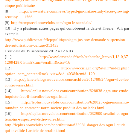
cirque-publicitaire
[8]
http://www.nature.com/news/hyped-gm-maize-study-faces-growing-
scrutiny-1.11566
[9]
http://tempsreel.nouvelobs.com/ogm-le-scandale/
[10] Il y a plusieurs autres pages qui corroborent la date et l'heure.
Voir par
exemple :
http://www.publicsenat.fr/lcp/politique/ogm-jos-bov-demande-suspension-
des-autorisations-culture-313433
C'est daté du 19 septembre 2012 à 12 h 03.
[11]
http://www.lemonde.fr/web/recherche_breve/1,13-0,37-
1209428,0.html?xtmc=seralini&xtcr=16
[12]
http://www.criigen.org/SiteFr//index.php?
option=com_content&task=view&id=403&Itemid=129
[13]
http://planete.blogs.nouvelobs.com/archive/2012/09/24/ogm-vive-les-
controverses.html
[14]
http://leplus.nouvelobs.com/contribution/628838-ogm-une-etude-
inquiete-faut-il-interdire-les-ogm.html
[15]
http://leplus.nouvelobs.com/contribution/628025-ogm-monsanto-
roundup-co-comment-notre-societe-produit-des-malades.html
[16]
http://leplus.nouvelobs.com/contribution/632900-seralini-et-ogm-
temoins-suspects-et-lettre-volee.html
http://leplus.nouvelobs.com/contribution/633981-danger-des-ogm-l-etude-
qui-invalide-l-article-de-seralini.html