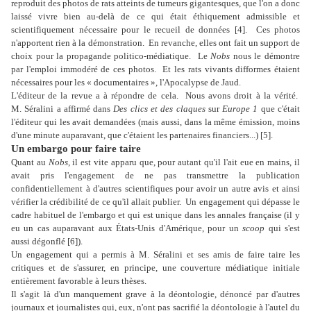
reproduit des photos de rats atteints de tumeurs gigantesques, que l'on a donc
laissé vivre bien au-delà de ce qui était éthiquement admissible et
scientifiquement nécessaire pour le recueil de données [4].
Ces photos
n'apportent rien à la démonstration.
En revanche, elles ont fait un support de
choix pour la propagande politico-médiatique.
Le
Nobs
nous le démontre
par l'emploi immodéré de ces photos.
Et les rats vivants difformes étaient
nécessaires pour les « documentaires », l'Apocalypse de Jaud.
L'éditeur de la revue a à répondre de cela.
Nous avons droit à la vérité.
M. Séralini a affirmé dans
Des clics et des claques
sur
Europe 1
que c'était
l'éditeur qui les avait demandées (mais aussi, dans la même émission, moins
d'une minute auparavant, que c'étaient les partenaires financiers...) [5].
Un embargo pour faire taire
Quant au
Nobs
, il est vite apparu que, pour autant qu'il l'ait eue en mains, il
avait pris l'engagement de ne pas transmettre la publication
confidentiellement à d'autres scientifiques pour avoir un autre avis et ainsi
vérifier la crédibilité de ce qu'il allait publier.
Un engagement qui dépasse le
cadre habituel de l'embargo et qui est unique dans les annales française (il y
eu un cas auparavant aux États-Unis d'Amérique, pour un
scoop
qui s'est
aussi dégonflé [6]).
Un engagement qui a permis à M. Séralini et ses amis de faire taire les
critiques et de s'assurer, en principe, une couverture médiatique initiale
entièrement favorable à leurs thèses.
Il s'agit là d'un manquement grave à la déontologie, dénoncé par d'autres
journaux et journalistes qui, eux, n'ont pas sacrifié la déontologie à l'autel du