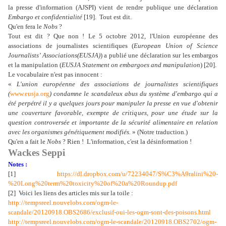
la presse d'information (AJSPI) vient de rendre publique une déclaration
Embargo et confidentialité
[19].
Tout est dit.
Qu'en fera le
Nobs
?
Tout est dit ? Que non ! Le 5 octobre 2012, l'Union européenne des
associations de journalistes scientifiques (
European Union of Science
Journalists’ Associations(EUSJA)
) a publié une déclaration sur les embargos
et la manipulation (
EUSJA Statement on embargoes and manipulation
) [20].
Le vocabulaire n'est pas innocent :
«
L'union européenne des associations de journalistes scientifiques
(
www.eusja.org
) condamne le scandaleux abus du système d'embargo qui a
été perpétré il y a quelques jours pour manipuler la presse en vue d'obtenir
une couverture favorable, exempte de critiques, pour une étude sur la
question controversée et importante de la sécurité alimentaire en relation
avec les organismes génétiquement modifiés.
» (Notre traduction.)
Qu'en a fait le
Nobs
? Rien !
L'information, c'est la désinformation !
Wackes Seppi
Notes :
[1]
https://dl.dropbox.com/u/72234047/S%C3%A9ralini%20-
%20Long%20term%20toxicity%20of%20a%20Roundup.pdf
[2] Voici les liens des articles mis sur la toile :
http://tempsreel.nouvelobs.com/ogm-le-
scandale/20120918.OBS2686/exclusif-oui-les-ogm-sont-des-poisons.html
http://tempsreel.nouvelobs.com/ogm-le-scandale/20120918.OBS2702/ogm-