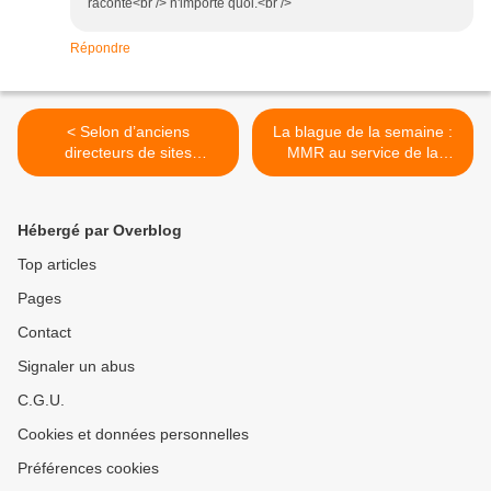
raconte<br /> n'importe quoi.<br />
Répondre
< Selon d’anciens
La blague de la semaine :
directeurs de sites
MMR au service de la
nucléaires, l’arrêt de la
connaissance >
centrale de Fessenheim est
injustifié
Hébergé par Overblog
Top articles
Pages
Contact
Signaler un abus
C.G.U.
Cookies et données personnelles
Préférences cookies