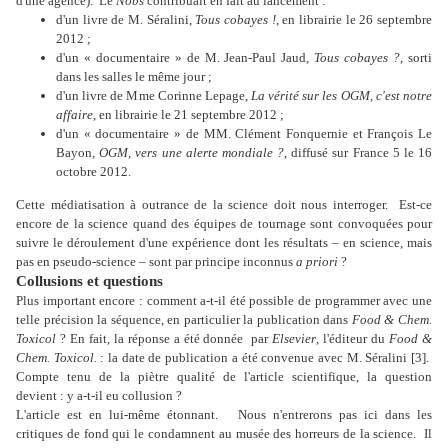
d'une agence).
Le
Nobs
contribuait en fait au lancement :
d'un livre de M. Séralini,
Tous cobayes !
, en librairie le 26 septembre
2012 ;
d'un « documentaire » de M. Jean-Paul Jaud,
Tous cobayes ?
, sorti
dans les salles le même jour ;
d'un livre de Mme Corinne Lepage,
La vérité sur les OGM, c'est notre
affaire
, en librairie le 21 septembre 2012 ;
d'un « documentaire » de MM. Clément Fonquernie et François Le
Bayon,
OGM, vers une alerte mondiale ?
, diffusé sur France 5 le 16
octobre 2012.
Cette médiatisation à outrance de la science doit nous interroger.
Est-ce
encore de la science quand des équipes de tournage sont convoquées pour
suivre le déroulement d'une expérience dont les résultats – en science, mais
pas en pseudo-science – sont par principe inconnus
a priori
?
Collusions et questions
Plus important encore : comment a-t-il été possible de programmer avec une
telle précision la séquence, en particulier la publication dans
Food & Chem.
Toxicol
? En fait, la réponse a été donnée
par
Elsevier
, l'éditeur du
Food &
Chem. Toxicol.
: la date de publication a été convenue avec M. Séralini [3].
Compte tenu de la piètre qualité de l'article scientifique, la question
devient : y a-t-il eu collusion ?
L'article est en lui-même étonnant.
Nous n'entrerons pas ici dans les
critiques de fond qui le condamnent au musée des horreurs de la science.
Il