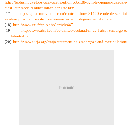
http://leplus.nouvelobs.com/contribution/636138-ogm-le-premier-scandale-
c-est-leur-mode-d-
autorisation-par-l-ue.html
[17]
http://leplus.nouvelobs.com/contribution/631100-etude-de-seralini-
sur-les-ogm-quand-va-t-on-retrouver-la-deontologie-scientifique.html
[18]
http://www.snj.fr/spip.php?article4471
[19]
http://www.ajspi.com/actualites/declaration-de-l-ajspi-embargo-et-
confidentialite
[20]
http://www.eusja.org/eusja-statement-on-embargoes-and-manipulation/
Publicité