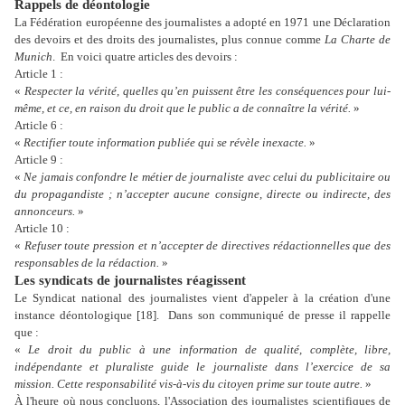
Rappels de déontologie
La Fédération européenne des journalistes a adopté en 1971 une Déclaration
des devoirs et des droits des journalistes, plus connue comme
La Charte de
Munich
.
En voici quatre articles des devoirs :
Article 1 :
«
Respecter la vérité, quelles qu’en puissent être les conséquences pour lui-
même, et ce, en raison du droit que le public a de connaître la vérité.
»
Article 6 :
«
Rectifier toute information publiée qui se révèle inexacte.
»
Article 9 :
«
Ne jamais confondre le métier de journaliste avec celui du publicitaire ou
du propagandiste ; n’accepter aucune consigne, directe ou indirecte, des
annonceurs.
»
Article 10 :
«
Refuser toute pression et n’accepter de directives rédactionnelles que des
responsables de la rédaction.
»
Les syndicats de journalistes réagissent
Le Syndicat national des journalistes vient d'appeler à la création d'une
instance déontologique [18].
Dans son communiqué de presse il rappelle
que :
«
Le droit du public à une information de qualité, complète, libre,
indépendante et pluraliste guide le journaliste dans l’exercice de sa
mission. Cette responsabilité vis-à-vis du citoyen prime sur toute autre.
»
À l'heure où nous concluons, l'Association des journalistes scientifiques de