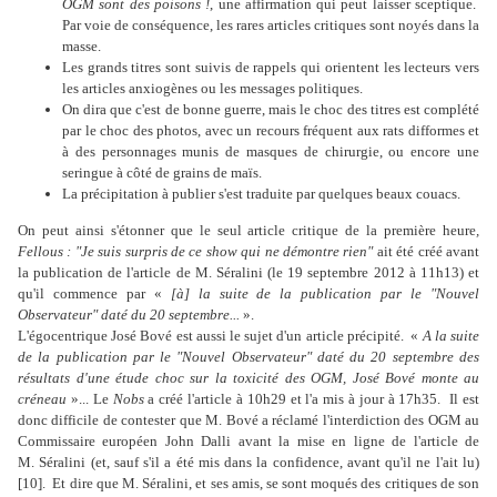
OGM sont des poisons !
, une affirmation qui peut laisser sceptique.
Par voie de conséquence, les rares articles critiques sont noyés dans la
masse.
Les grands titres sont suivis de rappels qui orientent les lecteurs vers
les articles anxiogènes ou les messages politiques.
On dira que c'est de bonne guerre, mais le choc des titres est complété
par le choc des photos, avec un recours fréquent aux rats difformes et
à des personnages munis de masques de chirurgie, ou encore une
seringue à côté de grains de maïs.
La précipitation à publier s'est traduite par quelques beaux couacs.
On peut ainsi s'étonner que le seul article critique de la première heure
,
Fellous : "Je suis surpris de ce show qui ne démontre rien"
ait été créé avant
la publication de l'article de M. Séralini (le 19 septembre 2012 à 11h13) et
qu'il commence par «
[à] la suite de la publication par le "Nouvel
Observateur" daté du 20 septembre...
».
L'égocentrique José Bové est aussi le sujet d'un article précipité.
«
A la suite
de la publication par le "Nouvel Observateur" daté du 20 septembre des
résultats d'une étude choc sur la toxicité des OGM, José Bové monte au
créneau
»... Le
Nobs
a créé l'article à 10h29 et l'a mis à jour à 17h35.
Il est
donc difficile de contester que M. Bové a réclamé l'interdiction des OGM au
Commissaire européen John Dalli avant la mise en ligne de l'article de
M. Séralini (et, sauf s'il a été mis dans la confidence, avant qu'il ne l'ait lu)
[10].
Et dire que M. Séralini, et ses amis, se sont moqués des critiques de son