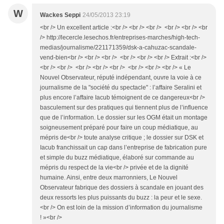
W
Wackes Seppi
24/05/2013 23:19
<br /> Un excellent article :<br /> <br /> <br /> <br /> <br /> <br
/> http://lecercle.lesechos.fr/entreprises-marches/high-tech-
medias/journalisme/221171359/dsk-a-cahuzac-scandale-
vend-bien<br /> <br /> <br /> <br /> <br /> <br /> Extrait :<br />
<br /> <br /> <br /> <br /> <br /> <br /> <br /> <br /> « Le
Nouvel Observateur, réputé indépendant, ouvre la voie à ce
journalisme de la "société du spectacle" : l’affaire Seralini et
plus encore l’affaire Iacub témoignent de ce dangereux<br />
basculement sur des pratiques qui tiennent plus de l’influence
que de l’information. Le dossier sur les OGM était un montage
soigneusement préparé pour faire un coup médiatique, au
mépris de<br /> toute analyse critique ; le dossier sur DSK et
Iacub franchissait un cap dans l’entreprise de fabrication pure
et simple du buzz médiatique, élaboré sur commande au
mépris du respect de la vie<br /> privée et de la dignité
humaine. Ainsi, entre deux marronniers, Le Nouvel
Observateur fabrique des dossiers à scandale en jouant des
deux ressorts les plus puissants du buzz : la peur et le sexe.
<br /> On est loin de la mission d’information du journalisme
! »<br />