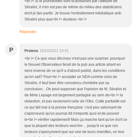
<br /> Si le journalistes sont scandalisés par l'attitude de
Séralini, il n'en est pas de même du milieu des statisticiens
dont je fais partie. Je trouve l'emballement médiatique anti-
Séralini plus que<br /> douteux.<br />
Répondre
P
Proteos
19/10/2012 19:41
<br /> Ce que vous décrivez n'est pas une surprise: pourquoi
le Nouvel Observateur ferait de la pub aux article allant en
sens inverse de ce qu'il a d'abord publié, dans les conditions
qu'on sait? Pour<br /> accepter un NDA comme celui de
Séralini, il faut bien être convaincu d'emblée par sa
conclusion... On peut supposer que l'opinion de M. Séralini et
de Mme Lepage est largement partagée au sein de<br /> la
rédaction, et pas seulement celle de l'Obs. Cette partialité est
ce qui fait mal à la presse française: c'est peu valorisant de
s'apercevoir qu'un journal dit n'importe quoi et de pouvoir
le<br /> vérifier rapidement! Mais ça marche tant qu'on écrit ce
que la plupart des lecteurs veut lire ... jusqu'à ce que ces
lecteurs s'aperçoivent que sur une de leurs marottes, on leur