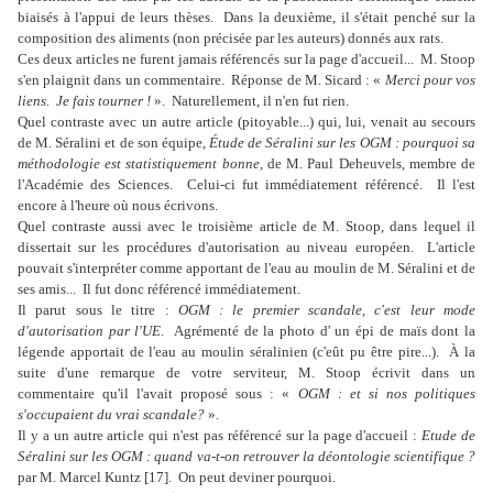
biaisés à l'appui de leurs thèses.
Dans la deuxième, il s'était penché sur la
composition des aliments (non précisée par les auteurs) donnés aux rats.
Ces deux articles ne furent jamais référencés sur la page d'accueil...
M. Stoop
s'en plaignit dans un commentaire.
Réponse de M. Sicard : «
Merci pour vos
liens.
Je fais tourner !
».
Naturellement, il n'en fut rien.
Quel contraste avec un autre article (pitoyable...) qui, lui, venait au secours
de M. Séralini et de son équipe,
Étude de Séralini sur les OGM : pourquoi sa
méthodologie est statistiquement bonne,
de M. Paul Deheuvels, membre de
l'Académie des Sciences.
Celui-ci fut immédiatement référencé.
Il l'est
encore à l'heure où nous écrivons.
Quel contraste aussi avec le troisième article de M. Stoop, dans lequel il
dissertait sur les procédures d'autorisation au niveau européen.
L'article
pouvait s'interpréter comme apportant de l'eau au moulin de M. Séralini et de
ses amis...
Il fut donc référencé immédiatement.
Il parut sous le titre :
OGM : le premier scandale, c'est leur mode
d'autorisation par l'UE
.
Agrémenté de la photo d' un épi de maïs dont la
légende apportait de l'eau au moulin séralinien (c'eût pu être pire...).
À la
suite d'une remarque de votre serviteur, M. Stoop écrivit dans un
commentaire qu'il l'avait proposé sous : «
OGM : et si nos politiques
s'occupaient du vrai scandale?
».
Il y a un autre article qui n'est pas référencé sur la page d'accueil :
Etude de
Séralini sur les OGM : quand va-t-on retrouver la déontologie scientifique ?
par M. Marcel Kuntz [17].
On peut deviner pourquoi.