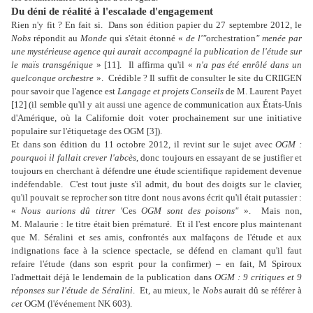
Du déni de réalité à l'escalade d'engagement
Rien n'y fit ? En fait si.
Dans son édition papier du 27 septembre 2012, le
Nobs
répondit au
Monde
qui s'était étonné «
de l'"
orchestration
" menée par
une mystérieuse agence qui aurait accompagné la publication de l'étude sur
le maïs transgénique
» [11].
Il affirma qu'il «
n'a pas été enrôlé dans un
quelconque orchestre
».
Crédible ? Il suffit de consulter le site du CRIIGEN
pour savoir que l'agence est
Langage et projets Conseils
de M. Laurent Payet
[12] (il semble qu'il y ait aussi une agence de communication aux États-Unis
d'Amérique, où la Californie doit voter prochainement sur une initiative
populaire sur l'étiquetage des OGM [3]).
Et dans son édition du 11 octobre 2012, il revint sur le sujet avec
OGM :
pourquoi il fallait crever l'abcès
, donc toujours en essayant de se justifier et
toujours en cherchant à défendre une étude scientifique rapidement devenue
indéfendable.
C'est tout juste s'il admit, du bout des doigts sur le clavier,
qu'il pouvait se reprocher son titre dont nous avons écrit qu'il était putassier :
«
Nous aurions dû titrer '
Ces
OGM sont des poisons"
».
Mais non,
M. Malaurie : le titre était bien prématuré.
Et il l'est encore plus maintenant
que M. Séralini et ses amis, confrontés aux malfaçons de l'étude et aux
indignations face à la science spectacle, se défend en clamant qu'il faut
refaire l'étude (dans son esprit pour la confirmer) – en fait, M Spiroux
l'admettait déjà le lendemain de la publication dans
OGM : 9 critiques et 9
réponses sur l'étude de Séralini
.
Et, au mieux, le
Nobs
aurait dû se référer à
cet
OGM (l'événement NK 603).