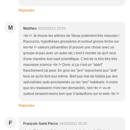
Répondre
M
Mattheu
20/10/2012 23:03
<br /> Je trouve les articles de Stoop justement très mauvais !
Racourcis, hypothèses grossières et surtout grosse triche sur
les<br /> valeurs présentées (il prouve une chose avec un
groupe et pas avec un autre etc.) bref il montre se qu'il veut
d'une manière tout sauf scientifique. C'est de la très très très
mauvaise science.<br /> Donc si ça c'est un "xpert"
franchement j'ai peur. En gros les "pro" reprochent aux "anti"
tous se qu'ils font eux-même. Bref pas mal de blabla par des
spécialistes auto-proclammés ou les "pro" habituels. A croire
que les rewiewers n'ont rien demandés, rien<br /> vu et
surtout seraient moins bon que 3 tartanfions sur le web.<br />
Répondre
F
François Saint Pierre
19/10/2012 20:26