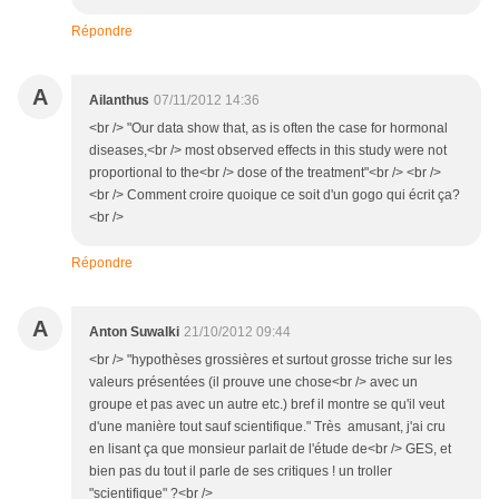
Répondre
A
Ailanthus
07/11/2012 14:36
<br /> "Our data show that, as is often the case for hormonal
diseases,<br /> most observed effects in this study were not
proportional to the<br /> dose of the treatment"<br /> <br />
<br /> Comment croire quoique ce soit d'un gogo qui écrit ça?
<br />
Répondre
A
Anton Suwalki
21/10/2012 09:44
<br /> "hypothèses grossières et surtout grosse triche sur les
valeurs présentées (il prouve une chose<br /> avec un
groupe et pas avec un autre etc.) bref il montre se qu'il veut
d'une manière tout sauf scientifique." Très amusant, j'ai cru
en lisant ça que monsieur parlait de l'étude de<br /> GES, et
bien pas du tout il parle de ses critiques ! un troller
"scientifique" ?<br />