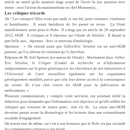
article au motif qu'ils auraient réagi avant de l'avoir lu (on ajoutera avec
ironie : sous l'action du marionnettiste en chef Monsanto)...
Les critiques tricards
Ah ! Les critiques! Elles n'ont pas tardé et ont été, pour certaines, virulentes
et humiliantes.
Il serait fastidieux de les passer en revue.
Ça l'était
manifestement aussi pour le
Nobs
.
Il a réagi par un article du 20 septembre
2012,
OGM : 9 critiques et 9 réponses sur l'étude de Séralini
.
Il faisait la
part belle aux... réponses.
Avec ce morceau d'anthologie :
Question : «
On entend aussi que Gilles-Eric Séralini est un anti-OGM
patenté, qu'il a obtenu les résultats qu’il cherchait.
Réponse de M. Joël Spiroux (co-auteur de l'étude) :
Absolument faux. Gilles-
Eric Séralini, le Criigen (Comité de recherche et d'information
indépendantes sur le génie génétique) et les chercheurs de son laboratoire à
l’Université de Caen travaillent également sur les organismes
génétiquement modifiés, parce que cela leur donne accès à la connaissance
du vivant. Ils n’ont rien contre les OGM pour la fabrication de
médicaments.
»
Plusieurs commentateurs, y compris votre serviteur, ont pourtant titillé la
rédaction pour demander que l'information soit objective et qu'elle reflète les
critiques qui venaient de toutes parts... rien n'y fit.
La cause anti-OGM
devaient passer avant la déontologie et les lecteurs dans une extraordinaire
escalade d'engagement.
On notera tout de même, car c'est à son honneur, que le
Nobs
n'a pas caviardé
les commentaires critiques à son égard.