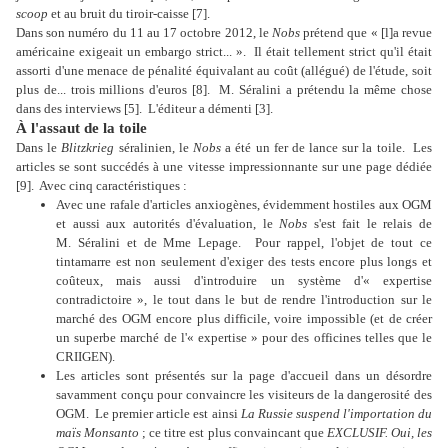
scoop
et au bruit du tiroir-caisse [7].
Dans son numéro du 11 au 17 octobre 2012, le
Nobs
prétend que « [l]a revue
américaine exigeait un embargo strict... ».
Il était tellement strict qu'il était
assorti d'une menace de pénalité équivalant au coût (allégué) de l'étude, soit
plus de... trois millions d'euros [8].
M. Séralini a prétendu la même chose
dans des interviews [5].
L'éditeur a démenti [3].
À l'assaut de la toile
Dans le
Blitzkrieg
séralinien, le
Nobs
a été un fer de lance sur la toile.
Les
articles se sont succédés à une vitesse impressionnante sur une page dédiée
[9].
Avec cinq caractéristiques :
Avec une rafale d'articles anxiogènes, évidemment hostiles aux OGM
et aussi aux autorités d'évaluation, le
Nobs
s'est fait le relais de
M. Séralini et de Mme Lepage.
Pour rappel, l'objet de tout ce
tintamarre est non seulement d'exiger des tests encore plus longs et
coûteux, mais aussi d'introduire un système d'« expertise
contradictoire », le tout dans le but de rendre l'introduction sur le
marché des OGM encore plus difficile, voire impossible (et de créer
un superbe marché de l'« expertise » pour des officines telles que le
CRIIGEN).
Les articles sont présentés sur la page d'accueil dans un désordre
savamment conçu pour convaincre les visiteurs de la dangerosité des
OGM.
Le premier article est ainsi
La Russie suspend l'importation du
maïs Monsanto
; ce titre est plus convaincant que
EXCLUSIF. Oui, les