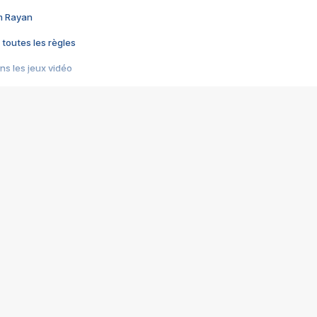
im Rayan
 toutes les règles
s les jeux vidéo
us choquant de Rockstar ? - Le scandale BULLY
e plus moche de Steam
du RÊVE tourne au CAUCHEMAR
pendant 8 heures
it… à tort
umiliés par un jeu vidéo
ire - Final Fantasy 8
ti un empire - Age of Empires
story DOFUS