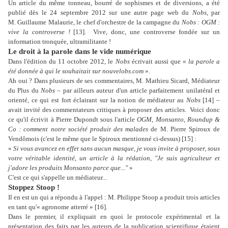
Un article du même tonneau, bourré de sophismes et de diversions, a été
publié dès le 24 septembre 2012 sur une autre page web du
Nobs
, par
M. Guillaume Malaurie, le chef d'orchestre de la campagne du
Nobs
:
OGM :
vive la controverse !
[13].
Vive, donc, une controverse fondée sur un
information tronquée, ultramilitante !
Le droit à la parole dans le vide numérique
Dans l'édition du 11 octobre 2012, le
Nobs
écrivait aussi que «
la parole a
été donnée à qui le souhaitait sur nouvelobs.com
».
Ah oui ? Dans plusieurs de ses commentaires, M. Mathieu Sicard, Médiateur
du Plus du
Nobs
– par ailleurs auteur d'un article parfaitement unilatéral et
orienté, ce qui est fort éclairant sur la notion de médiateur au
Nobs
[14] –
avait invité des commentateurs critiques à proposer des articles.
Voici donc
ce qu'il écrivit à Pierre Dupondt sous l'article
OGM, Monsanto, Roundup &
Co : comment notre société produit des malades
de M. Pierre Spiroux de
Vendômois (c'est le même que le Spiroux mentionné ci-dessus) [15] :
«
Si vous avancez en effet sans aucun masque, je vous invite à proposer, sous
votre véritable identité, un article à la rédation, "Je suis agriculteur et
j'adore les produits Monsanto parce que..."
»
C'est ce qui s'appelle un médiateur...
Stoppez Stoop !
Il en est un qui a répondu à l'appel : M. Philippe Stoop a produit trois articles
en tant qu'« agronome atterré » [16].
Dans le premier, il expliquait en quoi le protocole expérimental et la
présentation des faits par les auteurs de la publication scientifique étaient