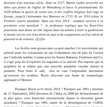
décennie d'un nouveau siècle. Ainsi en 1517, Martin Luther accroche ses
idées aux portes de l'église de Wittenberg et lance le protestantisme. En
1618 débute la guerre de trente ans, et des conflits religieux font rage en
Europe, jusqu'à l'avènement des Hanovre en 1715. Et en 1914 éclate la
Première Guerre mondiale. Dans son livre 2014 - comment survivre à la
prochaine crise mondiale ?
le professeur explique que les États-Unis
joueraient sans doute un rôle majeur dans les années à venir et guideraient
le monde vers la voie d'un siècle de paix et de coopération ou d'un siècle de
pauvreté et de violence.
(2) (3)»
Les ficelles sont grosses mais ça peut marcher. Cet universitaire qui
prétend jouer les visionnaires ne sait évidemment rien de plus de l’avenir
que l’individu lambda. Comme pour les Tessier, Rabanne, Fontbrune and Co,
il s’agit pour lui d’exploiter les angoisses et la naïveté. Peu importe que la
prophétie ne se réalise pas, une nouvelle prophétie viendra chasser la
première. Pour ferrer le naïf,
rien ne vaut l’inépuisable fascination
qu’exercent les nombres. Boyle réinvente une forme de numérologie
appliquée à l’Histoire.
Pourquoi Boyle a-t-il choisi 2014 ? Pourquoi pas 2001 ( attentats
du 11 Septembre), 2003 (invasion de l’Irak), ou 2008 (le déclenchement de
la plus grave crise financière internationale depuis la deuxième guerre
mondiale) ? Pourquoi pas 1991, année de la désintégration de l’URSS,