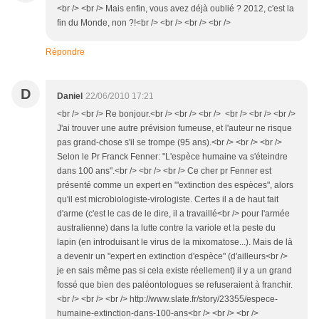
<br /> <br /> Mais enfin, vous avez déjà oublié ? 2012, c'est la
fin du Monde, non ?!<br /> <br /> <br /> <br />
Répondre
D
Daniel
22/06/2010 17:21
<br /> <br /> Re bonjour.<br /> <br /> <br /> <br /> <br /> <br />
J'ai trouver une autre prévision fumeuse, et l'auteur ne risque
pas grand-chose s'il se trompe (95 ans).<br /> <br /> <br />
Selon le Pr Franck Fenner: "L'espèce humaine va s'éteindre
dans 100 ans".<br /> <br /> <br /> Ce cher pr Fenner est
présenté comme un expert en "'extinction des espèces", alors
qu'il est microbiologiste-virologiste. Certes il a de haut fait
d'arme (c'est le cas de le dire, il a travaillé<br /> pour l'armée
australienne) dans la lutte contre la variole et la peste du
lapin (en introduisant le virus de la mixomatose...). Mais de là
a devenir un "expert en extinction d'espèce" (d'ailleurs<br />
je en sais même pas si cela existe réellement) il y a un grand
fossé que bien des paléontologues se refuseraient à franchir.
<br /> <br /> <br /> http://www.slate.fr/story/23355/espece-
humaine-extinction-dans-100-ans<br /> <br /> <br />