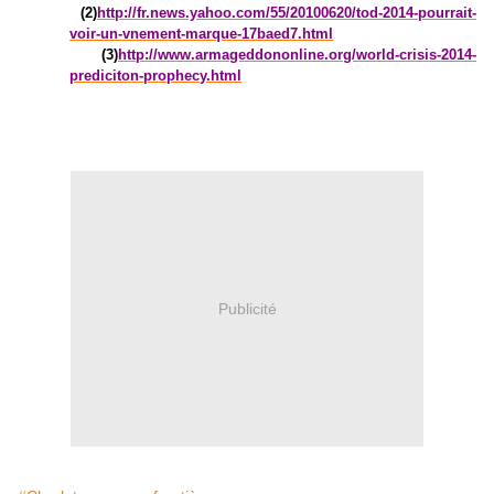
(2)
http://fr.news.yahoo.com/55/20100620/tod-2014-pourrait-
voir-un-vnement-marque-17baed7.html
(3)
http://www.armageddononline.org/world-crisis-2014-
prediciton-prophecy.html
Publicité