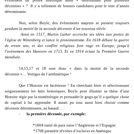
événement de portée historique aussi « déterminant pour plusieurs
décennies » ?
Il y a tellement de bonnes candidates pour le titre d’année
déterminante.
Non, selon Boyle, des évènements majeurs
se passent toujours
pendant la moitié de la seconde décennie d’un nouveau siècle
.
Ainsi en 1517, Martin Luther accroche ses idées aux portes de
l'église de Wittenberg et lance le protestantisme. En 1618 débute la guerre
de trente ans, et des conflits religieux font rage en Europe, jusqu'à
l'avènement des Hanovre en 1715. Et en 1914 éclate la Première Guerre
mondiale.
14,15,17 et 18 sont donc « dans la moitié de la seconde
décennie »… Vertiges de l’arithmétique !
Que l’Histoire est facétieuse ! En cherchant bien et sélectionnant
soigneusement les faits historiques, Boyle peut illustrer sa thèse d’une
Histoire régie par la numérologie et persuader le gogo qu’il a quelque chose
de capital à lui apprendre. Il aurait pu tout aussi bien choisir comme
décennie déterminante, au hasard… :
-
la première décennie, par exemple:
*1604 traité de paix entre l’Angleterre et l’Espagne
*1708 première révoltes d’esclaves en Amérique