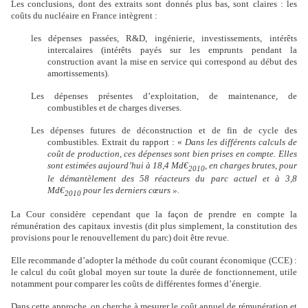
Les conclusions, dont des extraits sont donnés plus bas, sont claires : les
coûts du nucléaire en France intègrent :
les dépenses passées, R&D, ingénierie, investissements, intérêts
intercalaires (intérêts payés sur les emprunts pendant la
construction avant la mise en service qui correspond au début des
amortissements).
Les dépenses présentes d’exploitation, de maintenance, de
combustibles et de charges diverses.
Les dépenses futures de déconstruction et de fin de cycle des
combustibles. Extrait du rapport : «
Dans les différents calculs de
coût de production, ces dépenses sont bien prises en compte. Elles
sont estimées aujourd’hui à
18,4 Md€
, en charges brutes, pour
2010
le démantèlement des 58 réacteurs du parc actuel et à
3,8
Md€
pour les derniers cœurs ».
2010
La Cour considère cependant que la façon de prendre en compte la
rémunération des capitaux investis (dit plus simplement, la constitution des
provisions pour le renouvellement du parc) doit être revue.
Elle recommande d’adopter la méthode du coût courant économique
(CCE) :
le calcul du coût global moyen sur toute la durée de fonctionnement, utile
notamment pour comparer les coûts de différentes formes d’énergie.
Dans cette approche, on cherche à mesurer le coût annuel de rémunération et