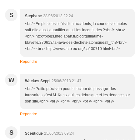
S
Stephane
28/06/2013 22:24
<br /> En plus des coüts d'un accidents, la cour des comptes
sait-elle aussi quantifier aussi les incertitudes ?<br /> <br />
<br /> http://blogs.mediapart.fr/blog/guillaume-
blavette/270613/la-java-des-dechets-atomiques#_ftn8<br />
<br /> <br /> http://www.acro.eu.org/cp130710.html<br />
Répondre
W
Wackes Seppi
25/06/2013 21:47
<br /> Petite précision pour le lecteur de passage : les
faussaires, c'est M. Kuntz qui les débusque et les dénonce sur
son site.<br /> <br /> <br /> <br /> <br /> <br /> <br />
Répondre
S
Sceptique
25/06/2013 09:24