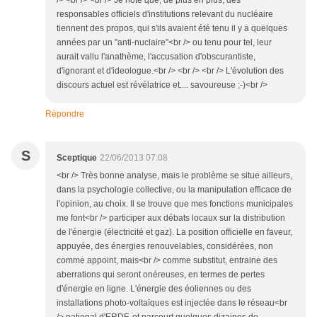
/> <br /> <br /> Je note que, de plus en plus, des
responsables officiels d'institutions relevant du nucléaire
tiennent des propos, qui s'ils avaient été tenu il y a quelques
années par un "anti-nuclaire"<br /> ou tenu pour tel, leur
aurait vallu l'anathème, l'accusation d'obscurantiste,
d'ignorant et d'ideologue.<br /> <br /> <br /> L'évolution des
discours actuel est révélatrice et.... savoureuse ;-)<br />
Répondre
S
Sceptique
22/06/2013 07:08
<br /> Très bonne analyse, mais le problème se situe ailleurs,
dans la psychologie collective, ou la manipulation efficace de
l'opinion, au choix. Il se trouve que mes fonctions municipales
me font<br /> participer aux débats locaux sur la distribution
de l'énergie (électricité et gaz). La position officielle en faveur,
appuyée, des énergies renouvelables, considérées, non
comme appoint, mais<br /> comme substitut, entraine des
aberrations qui seront onéreuses, en termes de pertes
d'énergie en ligne. L'énergie des éoliennes ou des
installations photo-voltaïques est injectée dans le réseau<br