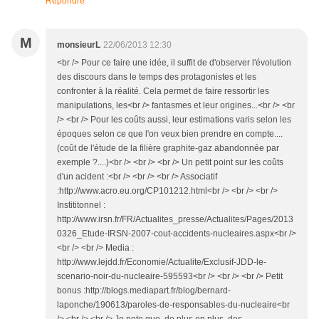
Répondre
M
monsieurL
22/06/2013 12:30
<br /> Pour ce faire une idée, il suffit de d'observer l'évolution
des discours dans le temps des protagonistes et les
confronter à la réalité. Cela permet de faire ressortir les
manipulations, les<br /> fantasmes et leur origines...<br /> <br
/> <br /> Pour les coûts aussi, leur estimations varis selon les
époques selon ce que l'on veux bien prendre en compte....
(coût de l'étude de la filière graphite-gaz abandonnée par
exemple ?....)<br /> <br /> <br /> Un petit point sur les coûts
d'un acident :<br /> <br /> <br /> Associatif
:http://www.acro.eu.org/CP101212.html<br /> <br /> <br />
Instititonnel :
http://www.irsn.fr/FR/Actualites_presse/Actualites/Pages/2013
0326_Etude-IRSN-2007-cout-accidents-nucleaires.aspx<br />
<br /> <br /> Media :
http://www.lejdd.fr/Economie/Actualite/Exclusif-JDD-le-
scenario-noir-du-nucleaire-595593<br /> <br /> <br /> Petit
bonus :http://blogs.mediapart.fr/blog/bernard-
laponche/190613/paroles-de-responsables-du-nucleaire<br