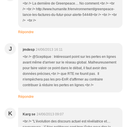
<br /> La dernière de Greenpeace.... No comment.<br /> <br
/> <br /> http://www.humanite.fr/environnement/greenpeace-
lance-les-factures-du-futur-pour-alerte-54448<br /> <br /> <br
/> <br />
Répondre
J
jmdesp
24/06/2013 16:11
<br /> @Sceptique : Intéressant point sur les pertes en lignes
avant même d'arriver sur le réseau global. Malheureusement
pour faire valoir ce point dans le débat, il faut avoir des
données précises,<br /> que RTE ne founit pas. Il
n'empèchera pas les pro-EnR d'affirmer au contraire
contribuer à réduire les pertes en lignes.<br />
Répondre
K
Karg se
24/06/2013 09:07
<br /> "L'évolution des discours actuel est révélatrice et....