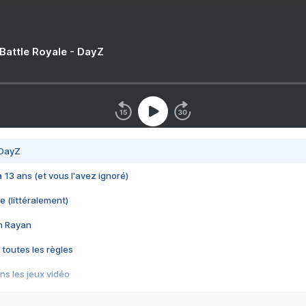
 Battle Royale - DayZ
 DayZ
 a 13 ans (et vous l'avez ignoré)
e (littéralement)
im Rayan
 toutes les règles
s les jeux vidéo
us choquant de Rockstar ? - Le scandale BULLY