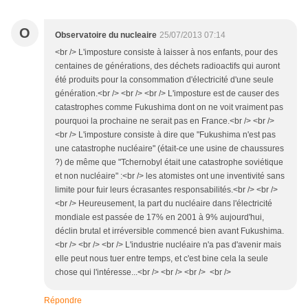
O
Observatoire du nucleaire
25/07/2013 07:14
<br /> L'imposture consiste à laisser à nos enfants, pour des
centaines de générations, des déchets radioactifs qui auront
été produits pour la consommation d'électricité d'une seule
génération.<br /> <br /> <br /> L'imposture est de causer des
catastrophes comme Fukushima dont on ne voit vraiment pas
pourquoi la prochaine ne serait pas en France.<br /> <br />
<br /> L'imposture consiste à dire que "Fukushima n'est pas
une catastrophe nucléaire" (était-ce une usine de chaussures
?) de même que "Tchernobyl était une catastrophe soviétique
et non nucléaire" :<br /> les atomistes ont une inventivité sans
limite pour fuir leurs écrasantes responsabilités.<br /> <br />
<br /> Heureusement, la part du nucléaire dans l'électricité
mondiale est passée de 17% en 2001 à 9% aujourd'hui,
déclin brutal et irréversible commencé bien avant Fukushima.
<br /> <br /> <br /> L'industrie nucléaire n'a pas d'avenir mais
elle peut nous tuer entre temps, et c'est bine cela la seule
chose qui l'intéresse...<br /> <br /> <br /> <br />
Répondre