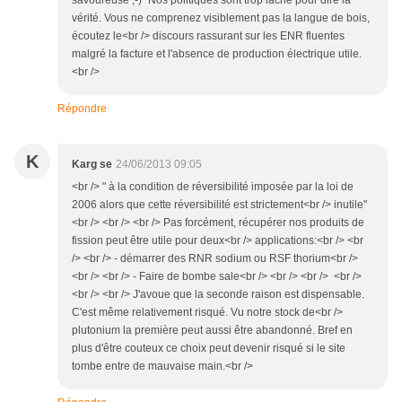
savoureuse ;-)" Nos politiques sont trop lâche pour dire la
vérité. Vous ne comprenez visiblement pas la langue de bois,
écoutez le<br /> discours rassurant sur les ENR fluentes
malgré la facture et l'absence de production électrique utile.
<br />
Répondre
K
Karg se
24/06/2013 09:05
<br /> " à la condition de réversibilité imposée par la loi de
2006 alors que cette réversibilité est strictement<br /> inutile"
<br /> <br /> <br /> Pas forcément, récupérer nos produits de
fission peut être utile pour deux<br /> applications:<br /> <br
/> <br /> - démarrer des RNR sodium ou RSF thorium<br />
<br /> <br /> - Faire de bombe sale<br /> <br /> <br /> <br />
<br /> <br /> J'avoue que la seconde raison est dispensable.
C'est même relativement risqué. Vu notre stock de<br />
plutonium la première peut aussi être abandonné. Bref en
plus d'être couteux ce choix peut devenir risqué si le site
tombe entre de mauvaise main.<br />