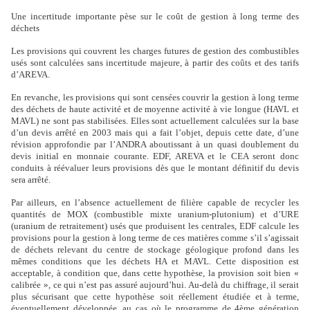
Une incertitude importante pèse sur le coût de gestion à long terme des
déchets
Les provisions qui couvrent les charges futures de gestion des combustibles
usés sont calculées sans incertitude majeure, à partir des coûts et des tarifs
d’AREVA.
En revanche, les provisions qui sont censées couvrir la gestion à long terme
des déchets de haute activité et de moyenne activité à vie longue (HAVL et
MAVL) ne sont pas stabilisées. Elles sont actuellement calculées sur la base
d’un devis arrêté en 2003 mais qui a fait l’objet, depuis cette date, d’une
révision approfondie par l’ANDRA aboutissant à un quasi doublement du
devis initial en monnaie courante. EDF, AREVA et le CEA seront donc
conduits à réévaluer leurs provisions dès que le montant définitif du devis
sera arrêté.
Par ailleurs, en l’absence actuellement de filière capable de recycler les
quantités de MOX (combustible mixte uranium-plutonium) et d’URE
(uranium de retraitement) usés que produisent les centrales, EDF calcule les
provisions pour la gestion à long terme de ces matières comme s’il s’agissait
de déchets relevant du centre de stockage géologique profond dans les
mêmes conditions que les déchets HA et MAVL. Cette disposition est
acceptable, à condition que, dans cette hypothèse, la provision soit bien «
calibrée », ce qui n’est pas assuré aujourd’hui. Au-delà du chiffrage, il serait
plus sécurisant que cette hypothèse soit réellement étudiée et à terme,
éventuellement développée, au cas où le programme de 4ème génération