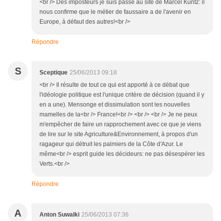
<br /> Des imposteurs je suis passé au site de Marcel Kuntz: il
nous confirme que le métier de faussaire a de l'avenir en
Europe, à défaut des autres!<br />
Répondre
S
Sceptique
25/06/2013 09:18
<br /> Il résulte de tout ce qui est apporté à ce débat que
l'idéologie politique est l'unique critère de décision (quand il y
en a une). Mensonge et dissimulation sont les nouvelles
mamelles de la<br /> France!<br /> <br /> <br /> Je ne peux
m'empêcher de faire un rapprochement avec ce que je viens
de lire sur le site Agriculture&Environnement, à propos d'un
ragageur qui détruit les palmiers de la Côte d'Azur. Le
même<br /> esprit guide les décideurs: ne pas désespérer les
Verts.<br />
Répondre
A
Anton Suwalki
25/06/2013 07:36