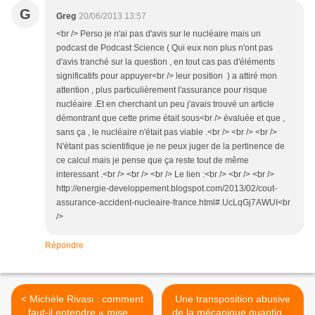
G
Greg
20/06/2013 13:57
<br /> Perso je n'ai pas d'avis sur le nucléaire mais un
podcast de Podcast Science ( Qui eux non plus n'ont pas
d'avis tranché sur la question , en tout cas pas d'éléments
significatifs pour appuyer<br /> leur position ) a attiré mon
attention , plus particulièrement l'assurance pour risque
nucléaire .Et en cherchant un peu j'avais trouvé un article
démontrant que cette prime était sous<br /> évaluée et que ,
sans ça , le nucléaire n'était pas viable .<br /> <br /> <br />
N'étant pas scientifique je ne peux juger de la pertinence de
ce calcul mais je pense que ça reste tout de même
interessant .<br /> <br /> <br /> Le lien :<br /> <br /> <br />
http://energie-developpement.blogspot.com/2013/02/cout-
assurance-accident-nucleaire-france.html#.UcLqGj7AWUI<br
/>
Répondre
< Michèle Rivasi : comment
Une transposition abusive
faut-il entendre « mise à
de la mécanique quantique