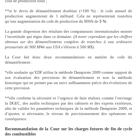
coût de production total ;
**
si le devis de démantèlement doublait (+100 %) : le coût annuel de
production augmenterait de 1 milliard. Cela ne représenterait toutefois
qu’une augmentation du coût de production du MWh de
5 %
.
La grande dispersion des résultats des comparaisons internationales montre
l’incertitude qui règne dans ce domaine.
(A noter cependant que les chiffres
obtenus sur des démantèlements complets de tranches à eau ordinaire
pressurisée de 900 MWe aux USA s’élèvent à 500 M$).
La Cour fait donc deux recommandations en matière de coût du
démantèlement :
*
elle souhaite qu’EDF utilise la méthode Dampierre 2009 comme support de
son évaluation des provisions de démantèlement et non la méthode
historique qui ne permet pas un suivi suffisamment précis des évolutions de
cette provision
**
elle confirme la nécessité et l’urgence de faire réaliser, comme l’envisage
la DGEC, des audits techniques par des cabinets et des experts extérieurs,
afin de valider les paramètres techniques de la méthode Dampierre 2009, et
d’ajuster, si nécessaire, le niveau de provisionnement des opérateurs en
conséquence.
Recommandation de la Cour sur les charges futures de fin de cycle
des combustibles