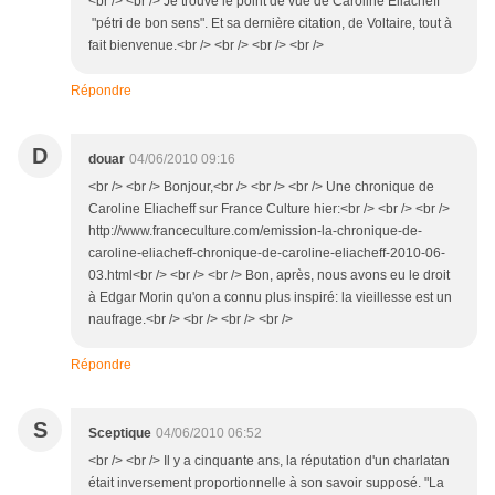
<br /> <br /> Je trouve le point de vue de Caroline Éliacheff
"pétri de bon sens". Et sa dernière citation, de Voltaire, tout à
fait bienvenue.<br /> <br /> <br /> <br />
Répondre
D
douar
04/06/2010 09:16
<br /> <br /> Bonjour,<br /> <br /> <br /> Une chronique de
Caroline Eliacheff sur France Culture hier:<br /> <br /> <br />
http://www.franceculture.com/emission-la-chronique-de-
caroline-eliacheff-chronique-de-caroline-eliacheff-2010-06-
03.html<br /> <br /> <br /> Bon, après, nous avons eu le droit
à Edgar Morin qu'on a connu plus inspiré: la vieillesse est un
naufrage.<br /> <br /> <br /> <br />
Répondre
S
Sceptique
04/06/2010 06:52
<br /> <br /> Il y a cinquante ans, la réputation d'un charlatan
était inversement proportionnelle à son savoir supposé. "La