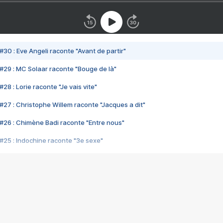
#30 : Eve Angeli raconte "Avant de partir"
#29 : MC Solaar raconte "Bouge de là"
28 : Lorie raconte "Je vais vite"
#27 : Christophe Willem raconte "Jacques a dit"
#26 : Chimène Badi raconte "Entre nous"
#25 : Indochine raconte "3e sexe"
#24 : Zaho raconte "C'est chelou"
#23 : Patrick Bruel raconte "Au café des délices"
#22 : Kyo raconte "Le chemin"
#21 : Nolwenn Leroy raconte "Cassé"