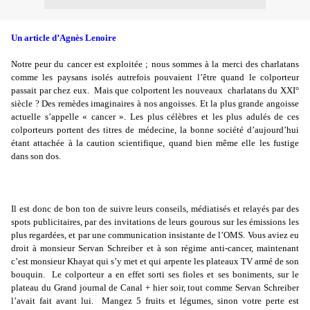
Un article d’Agnès Lenoire
Notre peur du cancer est exploitée ; nous sommes à la merci des charlatans
comme les paysans isolés autrefois pouvaient l’être quand le colporteur
passait par chez eux.
Mais que colportent les nouveaux
charlatans du XXI°
siècle ? Des remèdes imaginaires à nos angoisses. Et la plus grande angoisse
actuelle s’appelle « cancer ». Les plus célèbres et les plus adulés de ces
colporteurs portent des titres de médecine, la bonne société d’aujourd’hui
étant attachée à la caution scientifique, quand bien même elle les fustige
dans son dos.
Il est donc de bon ton de suivre leurs conseils, médiatisés et relayés par des
spots publicitaires, par des invitations de leurs gourous sur les émissions les
plus regardées, et par une communication insistante de l’OMS. Vous aviez eu
droit à monsieur Servan Schreiber et à son régime anti-cancer, maintenant
c’est monsieur Khayat qui s’y met et qui arpente les plateaux TV armé de son
bouquin.
Le colporteur a en effet sorti ses fioles et ses boniments, sur le
plateau du Grand journal de Canal + hier soir, tout comme Servan Schreiber
l’avait fait avant lui.
Mangez 5 fruits et légumes, sinon votre perte est