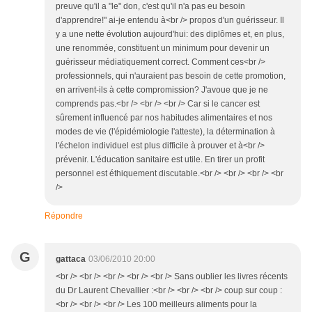
preuve qu'il a "le" don, c'est qu'il n'a pas eu besoin
d'apprendre!" ai-je entendu à<br /> propos d'un guérisseur. Il
y a une nette évolution aujourd'hui: des diplômes et, en plus,
une renommée, constituent un minimum pour devenir un
guérisseur médiatiquement correct. Comment ces<br />
professionnels, qui n'auraient pas besoin de cette promotion,
en arrivent-ils à cette compromission? J'avoue que je ne
comprends pas.<br /> <br /> <br /> Car si le cancer est
sûrement influencé par nos habitudes alimentaires et nos
modes de vie (l'épidémiologie l'atteste), la détermination à
l'échelon individuel est plus difficile à prouver et à<br />
prévenir. L'éducation sanitaire est utile. En tirer un profit
personnel est éthiquement discutable.<br /> <br /> <br /> <br
/>
Répondre
G
gattaca
03/06/2010 20:00
<br /> <br /> <br /> <br /> <br /> Sans oublier les livres récents
du Dr Laurent Chevallier :<br /> <br /> <br /> coup sur coup :
<br /> <br /> <br /> Les 100 meilleurs aliments pour la