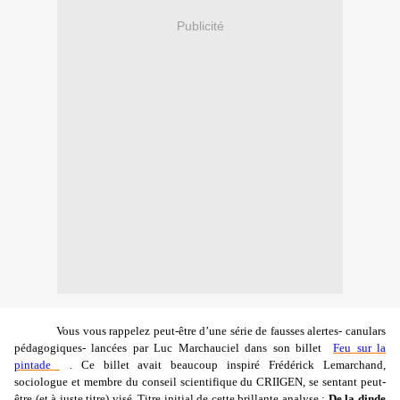
Publicité
Vous vous rappelez peut-être d’une série de fausses alertes- canulars
pédagogiques- lancées par Luc Marchauciel dans son billet
Feu sur la
pintade
. Ce billet avait beaucoup inspiré Frédérick Lemarchand,
sociologue et membre du conseil scientifique du CRIIGEN, se sentant peut-
être (et à juste titre) visé. Titre initial de cette brillante analyse :
De la dinde