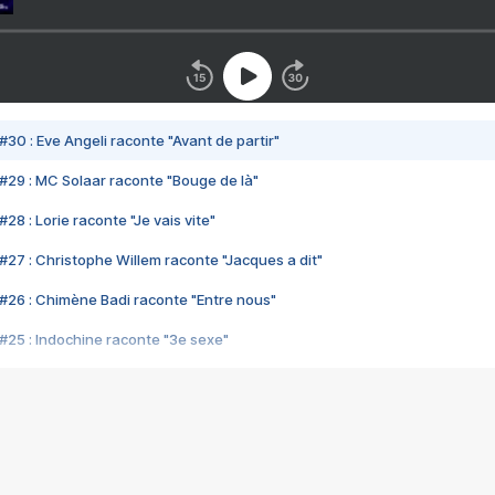
#30 : Eve Angeli raconte "Avant de partir"
#29 : MC Solaar raconte "Bouge de là"
28 : Lorie raconte "Je vais vite"
#27 : Christophe Willem raconte "Jacques a dit"
#26 : Chimène Badi raconte "Entre nous"
#25 : Indochine raconte "3e sexe"
#24 : Zaho raconte "C'est chelou"
#23 : Patrick Bruel raconte "Au café des délices"
#22 : Kyo raconte "Le chemin"