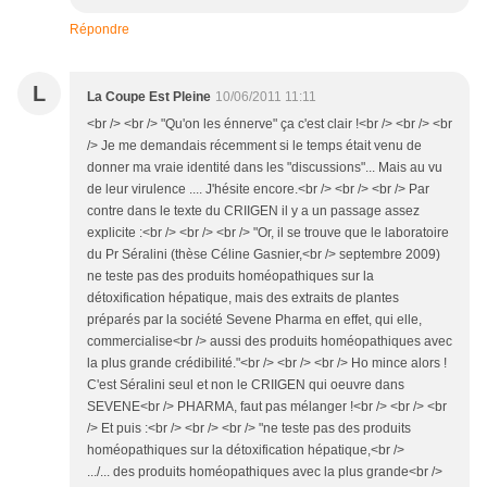
Répondre
L
La Coupe Est Pleine
10/06/2011 11:11
<br /> <br /> "Qu'on les énnerve" ça c'est clair !<br /> <br /> <br
/> Je me demandais récemment si le temps était venu de
donner ma vraie identité dans les "discussions"... Mais au vu
de leur virulence .... J'hésite encore.<br /> <br /> <br /> Par
contre dans le texte du CRIIGEN il y a un passage assez
explicite :<br /> <br /> <br /> "Or, il se trouve que le laboratoire
du Pr Séralini (thèse Céline Gasnier,<br /> septembre 2009)
ne teste pas des produits homéopathiques sur la
détoxification hépatique, mais des extraits de plantes
préparés par la société Sevene Pharma en effet, qui elle,
commercialise<br /> aussi des produits homéopathiques avec
la plus grande crédibilité."<br /> <br /> <br /> Ho mince alors !
C'est Séralini seul et non le CRIIGEN qui oeuvre dans
SEVENE<br /> PHARMA, faut pas mélanger !<br /> <br /> <br
/> Et puis :<br /> <br /> <br /> "ne teste pas des produits
homéopathiques sur la détoxification hépatique,<br />
.../... des produits homéopathiques avec la plus grande<br />