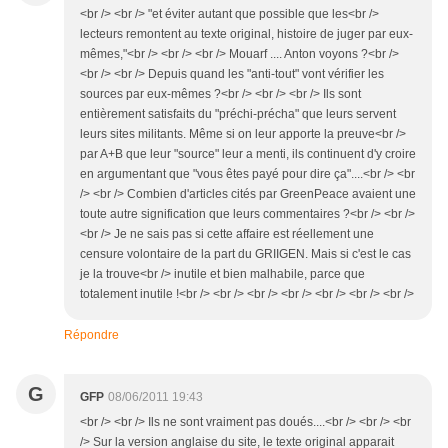
<br /> <br /> "et éviter autant que possible que les<br />
lecteurs remontent au texte original, histoire de juger par eux-
mêmes,"<br /> <br /> <br /> Mouarf .... Anton voyons ?<br />
<br /> <br /> Depuis quand les "anti-tout" vont vérifier les
sources par eux-mêmes ?<br /> <br /> <br /> Ils sont
entièrement satisfaits du "préchi-précha" que leurs servent
leurs sites militants. Même si on leur apporte la preuve<br />
par A+B que leur "source" leur a menti, ils continuent d'y croire
en argumentant que "vous êtes payé pour dire ça"....<br /> <br
/> <br /> Combien d'articles cités par GreenPeace avaient une
toute autre signification que leurs commentaires ?<br /> <br />
<br /> Je ne sais pas si cette affaire est réellement une
censure volontaire de la part du GRIIGEN. Mais si c'est le cas
je la trouve<br /> inutile et bien malhabile, parce que
totalement inutile !<br /> <br /> <br /> <br /> <br /> <br /> <br />
Répondre
G
GFP
08/06/2011 19:43
<br /> <br /> Ils ne sont vraiment pas doués....<br /> <br /> <br
/> Sur la version anglaise du site, le texte original apparait