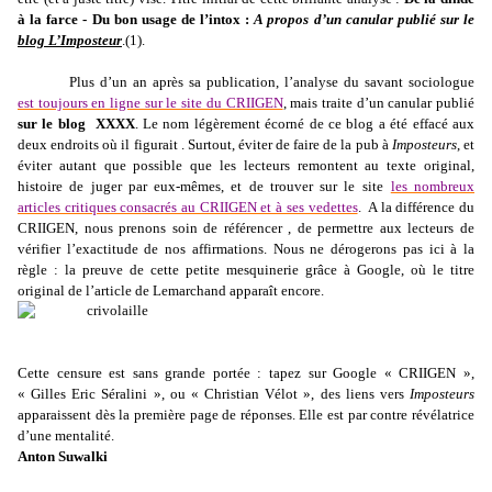
à la farce - Du bon usage de l’intox :
A propos d’un canular publié sur le
blog L’Imposteur
.(1).
Plus d’un an après sa publication, l’analyse du savant sociologue
est toujours en ligne sur le site du CRIIGEN
, mais traite d’un canular publié
sur le blog XXXX
. Le nom légèrement écorné de ce blog a été effacé aux
deux endroits où il figurait . Surtout, éviter de faire de la pub à
Imposteurs
, et
éviter autant que possible que les lecteurs remontent au texte original,
histoire de juger par eux-mêmes, et de trouver sur le site
les nombreux
articles critiques consacrés au CRIIGEN et à ses vedettes
.
A la différence du
CRIIGEN, nous prenons soin de référencer , de permettre aux lecteurs de
vérifier l’exactitude de nos affirmations. Nous ne dérogerons pas ici à la
règle : la preuve de cette petite mesquinerie grâce à Google, où le titre
original de l’article de Lemarchand apparaît encore.
Cette censure est sans grande portée : tapez sur Google « CRIIGEN »,
« Gilles Eric Séralini », ou « Christian Vélot », des liens vers
Imposteurs
apparaissent dès la première page de réponses. Elle est par contre révélatrice
d’une mentalité.
Anton Suwalki