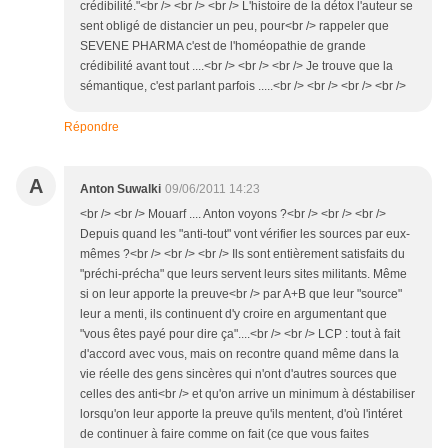
crédibilité."<br /> <br /> <br /> L'histoire de la détox l'auteur se
sent obligé de distancier un peu, pour<br /> rappeler que
SEVENE PHARMA c'est de l'homéopathie de grande
crédibilité avant tout ....<br /> <br /> <br /> Je trouve que la
sémantique, c'est parlant parfois .....<br /> <br /> <br /> <br />
Répondre
A
Anton Suwalki
09/06/2011 14:23
<br /> <br /> Mouarf .... Anton voyons ?<br /> <br /> <br />
Depuis quand les "anti-tout" vont vérifier les sources par eux-
mêmes ?<br /> <br /> <br /> Ils sont entièrement satisfaits du
"préchi-précha" que leurs servent leurs sites militants. Même
si on leur apporte la preuve<br /> par A+B que leur "source"
leur a menti, ils continuent d'y croire en argumentant que
"vous êtes payé pour dire ça"....<br /> <br /> LCP : tout à fait
d'accord avec vous, mais on recontre quand même dans la
vie réelle des gens sincères qui n'ont d'autres sources que
celles des anti<br /> et qu'on arrive un minimum à déstabiliser
lorsqu'on leur apporte la preuve qu'ils mentent, d'où l'intéret
de continuer à faire comme on fait (ce que vous faites