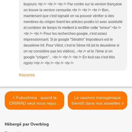
toujours.<br /> <br /> <br /> Par contre sur la version française
on trouve la version censurée.<br /> <br /> <br /> Bon,
maintenant que c'est signalé on va pouvoir vérifier si des
membres du criigen lisent les articles postés ici avec assiduité
et combien de temps ils mettent à rectifier cette "erreur".<br />
<br /> <br /> Pour les recherches google, c'est assez
impressionnant. Si je google "Séralini" Imposteurs est le
deuxième hit. Pour Vélot, c'est le 5ème hit (et le deuxième si
on ne considère pas les vidéos)...<br /> et le 7ème si on
google "criigen"....<br /> <br /> <br /> En tout cas c'est très
rigolo !<br /> <br /> <br /> <br />
Répondre
< Fukushima : quand la
Le saumon transgénique
CRIIRAD veut nous rejouer
bientôt dans nos assiettes >
la musique du nuage de
Tchernobyl
Hébergé par Overblog