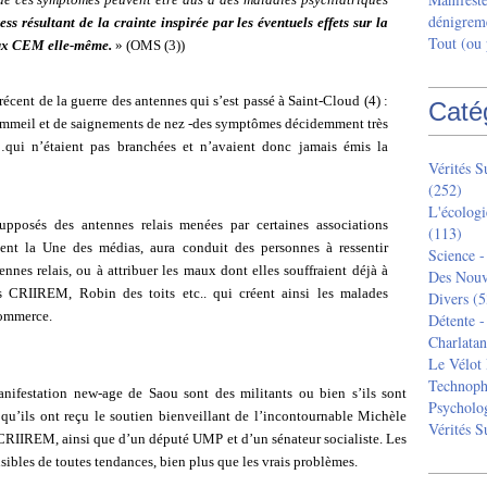
dénigreme
ess résultant de la crainte inspirée par les éventuels effets sur la
Tout (ou
aux CEM elle-même.
» (OMS (3))
écent de la guerre des antennes qui s’est passé à Saint-Cloud (4) :
Caté
sommeil et de saignements de nez -des symptômes décidemment très
…qui n’étaient pas branchées et n’avaient donc jamais émis la
Vérités 
(252)
L'écologi
pposés des antennes relais menées par certaines associations
(113)
ent la Une des médias, aura conduit des personnes à ressentir
Science -
ennes relais, ou à attribuer les maux dont elles souffraient déjà à
Des Nouv
es CRIIREM, Robin des toits etc.. qui créent ainsi les malades
Divers
(5
commerce.
Détente -
Charlatan
Le Vélot 
Technoph
anifestation new-age de Saou sont des militants ou bien s’ils sont
Psycholog
 qu’ils ont reçu le soutien bienveillant de l’incontournable Michèle
Vérités 
u CRIIREM, ainsi que d’un député UMP et d’un sénateur socialiste. Les
nsibles de toutes tendances, bien plus que les vrais problèmes.