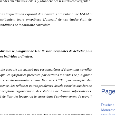
ar des chercheurs suédois (2) donnent des résultats convergents :
dans lesquelles on exposait des individus présentant une HSEM à
tribuaient leurs symptômes. L'objectif de ces études était de
onditions de laboratoire contrôlées.
individus se plaignant de HSEM sont incapables de détecter plus
s individus ordinaires.
uble aveugle ont montré que ces symptômes n'étaient pas corrélés
 que les symptômes présentés par certains individus se plaignant
eurs environnementaux non liés aux CEM, par exemple des
cence, des reflets et autres problèmes visuels associés aux écrans
Page
onception ergonomique des stations de travail informatisées.
 de l'air des locaux ou le stress dans l'environnement de travail
Dossier :
Monsant
Manifeste
que ces symptômes peuvent être dus à des maladies psychiatriques