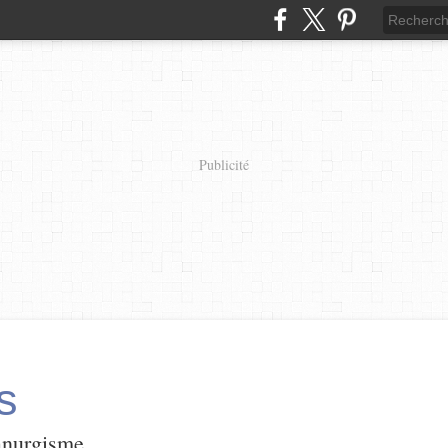
Publicité
s
panurgisme