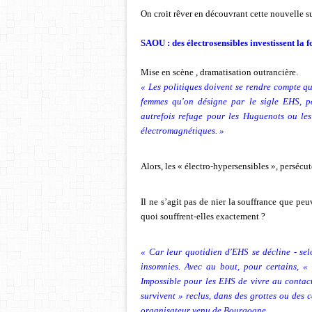
On croit rêver en découvrant cette nouvelle s
SAOU : des électrosensibles investissent la 
Mise en scène , dramatisation outrancière.
« Les politiques doivent se rendre compte qu
femmes qu'on désigne par le sigle EHS, po
autrefois refuge pour les Huguenots ou les
électromagnétiques. »
Alors, les « électro-hypersensibles », persécuté
Il ne s’agit pas de nier la souffrance que peu
quoi souffrent-elles exactement ?
« Car leur quotidien d'EHS se décline - sel
insomnies. Avec au bout, pour certains, «
Impossible pour les EHS de vivre au contac
survivent » reclus, dans des grottes ou des 
organisateur venu de Bourgogne.