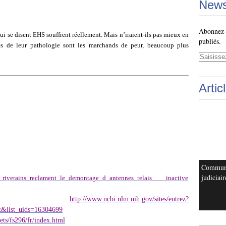
News
Abonnez-v
ui se disent EHS souffrent réellement. Mais n’iraient-ils pas mieux en
publiés.
es de leur pathologie sont les marchands de peur, beaucoup plus
Artic
Commun
judiciair
es_riverains_reclament_le_demontage_d_antennes_relais____inactive
http://www.ncbi.nlm.nih.gov/sites/entrez?
&list_uids=16304699
ets/fs296/fr/index.html