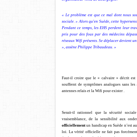
« Le problème est que ce mal dont nous sou
sociale. » Alors qu'en Suède, cette hypersensi
Pendant ce temps, les EHS perdent leur travai
pris pour des fous par des médecins dépass
réseaux Wifi présents. Se déplacer devient un c
», assène Philippe Tribaudeau. »
Faut-il croire que le « calvaire » décrit es
souffrent de symptômes analogues sans les
antennes relais et la Wifi pour exister .
Serait-il rationnel que la sécurité socia
vraisemblance, de la sensibilité aux ondes
officiellement
un handicap en Suède n’est au
loi. La vérité officielle ne fait pas forcém