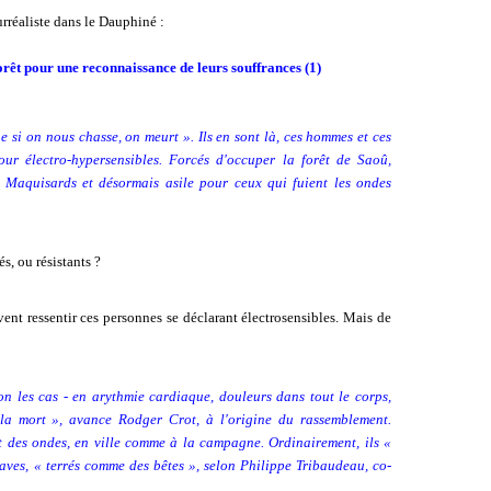
urréaliste dans le Dauphiné :
forêt pour une reconnaissance de leurs souffrances (1)
e si on nous chasse, on meurt ». Ils en sont là, ces hommes et ces
ur électro-hypersensibles. Forcés d'occuper la forêt de Saoû,
 Maquisards et désormais asile pour ceux qui fuient les ondes
s, ou résistants ?
vent ressentir ces personnes se déclarant électrosensibles. Mais de
on les cas - en arythmie cardiaque, douleurs dans tout le corps,
 la mort », avance Rodger Crot, à l'origine du rassemblement.
t des ondes, en ville comme à la campagne. Ordinairement, ils «
caves, « terrés comme des bêtes », selon Philippe Tribaudeau, co-