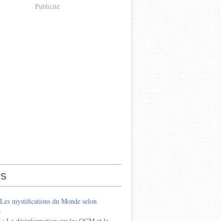
Publicité
s
 Les mystifications du Monde selon
o
 : La désinformation sur les OGM et le