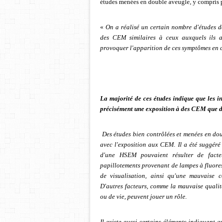
études menées en double aveugle, y compris p
«
On a réalisé un certain nombre d'études 
des CEM similaires à ceux auxquels ils at
provoquer l'apparition de ces symptômes en c
La majorité de ces études indique que les 
précisément une exposition à des CEM que de
Des études bien contrôlées et menées en do
avec l'exposition aux CEM. Il a été suggéré
d'une HSEM pouvaient résulter de fact
papillotements provenant de lampes à fluores
de visualisation, ainsi qu'une mauvaise c
D'autres facteurs, comme la mauvaise qualité
ou de vie, peuvent jouer un rôle.
Il existe aussi certains éléments indiquant 