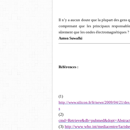
Il n’y a aucun doute que la plupart des gens q
comprenant que les principaux responsabl
sûrement que les ondes électromagnétiques ?
Anton Suwalki
Références :
(1)
http://www.silicon.fr/fr/news/2009/04/21/d
s
(2)
cmd=Retrieve&db=pubmed&dopt=Abstract
(3)
http://www.who.int/mediacentre/factshe