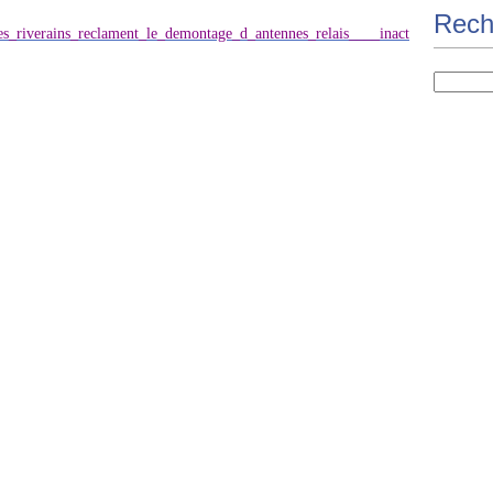
Rech
des_riverains_reclament_le_demontage_d_antennes_relais____inact