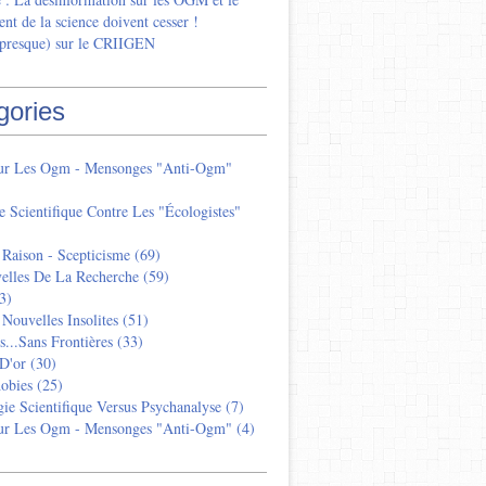
nt de la science doivent cesser !
 presque) sur le CRIIGEN
gories
Sur Les Ogm - Mensonges "anti-Ogm"
e Scientifique Contre Les "écologistes"
 Raison - Scepticisme
(69)
elles De La Recherche
(59)
3)
 Nouvelles Insolites
(51)
s...sans Frontières
(33)
D'or
(30)
obies
(25)
ie Scientifique Versus Psychanalyse
(7)
Sur Les Ogm - Mensonges "anti-Ogm"
(4)