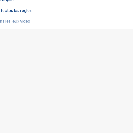
 toutes les règles
s les jeux vidéo
us choquant de Rockstar ? - Le scandale BULLY
e plus moche de Steam
du RÊVE tourne au CAUCHEMAR
pendant 8 heures
it… à tort
umiliés par un jeu vidéo
ire - Final Fantasy 8
ti un empire - Age of Empires
story DOFUS
tard, il crée l'un des pires jeux de tous les temps, MindsEye.