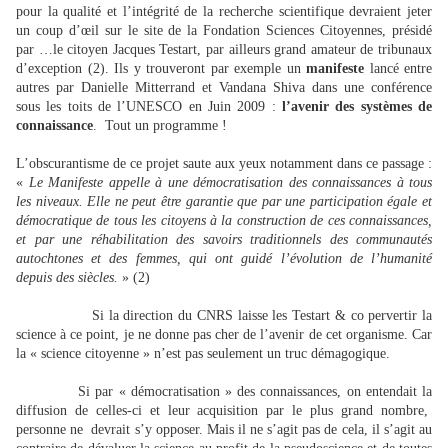
pour la qualité et l’intégrité de la recherche scientifique devraient jeter
un coup d’œil sur le site de la Fondation Sciences Citoyennes, présidé
par …le citoyen Jacques Testart, par ailleurs grand amateur de tribunaux
d’exception (2). Ils y trouveront par exemple un
manifeste
lancé entre
autres par Danielle Mitterrand et Vandana Shiva dans une conférence
sous les toits de l’UNESCO en Juin 2009 :
l’avenir des systèmes de
connaissance
.
Tout un programme !
L’obscurantisme de ce projet saute aux yeux notamment dans ce passage :
«
Le Manifeste appelle à une démocratisation des connaissances à tous
les niveaux. Elle ne peut être garantie que par une participation égale et
démocratique de tous les citoyens à la construction de ces connaissances,
et par une réhabilitation des savoirs traditionnels des communautés
autochtones et des femmes, qui ont guidé l’évolution de l’humanité
depuis des siècles.
» (2)
Si la direction du CNRS laisse les Testart & co pervertir la
science à ce point, je ne donne pas cher de l’avenir de cet organisme. Car
la « science citoyenne » n’est pas seulement un truc démagogique.
Si par « démocratisation » des connaissances, on entendait la
diffusion de celles-ci et leur acquisition par le plus grand nombre,
personne ne
devrait s’y opposer. Mais il ne s’agit pas de cela, il s’agit au