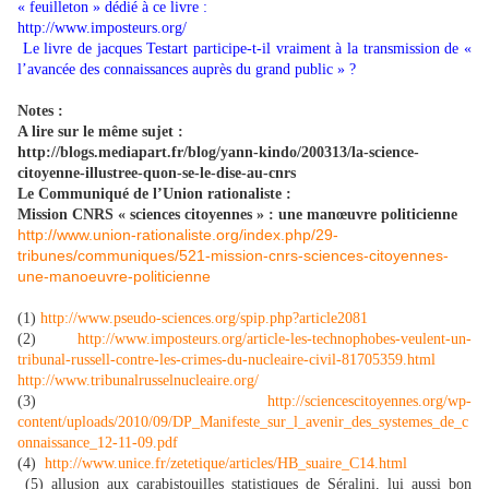
« feuilleton » dédié à ce livre :
http://www.imposteurs.org/
Le livre de jacques Testart participe-t-il vraiment à la transmission de «
l’avancée des connaissances auprès du grand public » ?
Notes :
A lire sur le même sujet :
http://blogs.mediapart.fr/blog/yann-kindo/200313/la-science-
citoyenne-illustree-quon-se-le-dise-au-cnrs
Le Communiqué de l’Union rationaliste :
Mission CNRS « sciences citoyennes » : une manœuvre politicienne
http://www.union-rationaliste.org/index.php/29-
tribunes/communiques/521-mission-cnrs-sciences-citoyennes-
une-manoeuvre-politicienne
(1)
http://www.pseudo-sciences.org/spip.php?article2081
(2)
http://www.imposteurs.org/article-les-technophobes-veulent-un-
tribunal-russell-contre-les-crimes-du-nucleaire-civil-81705359.html
http://www.tribunalrusselnucleaire.org/
(3)
http://sciencescitoyennes.org/wp-
content/uploads/2010/09/DP_Manifeste_sur_l_avenir_des_systemes_de_c
onnaissance_12-11-09.pdf
(4)
http://www.unice.fr/zetetique/articles/HB_suaire_C14.html
(5) allusion aux carabistouilles statistiques de Séralini, lui aussi bon