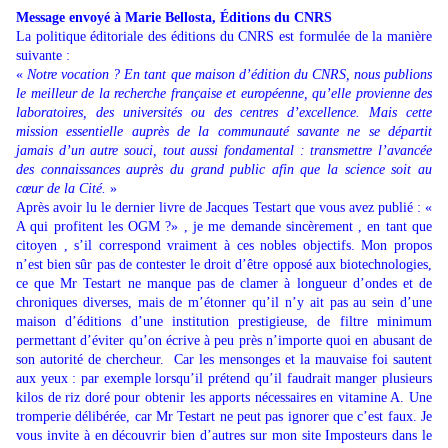
Message envoyé à Marie Bellosta, Éditions du CNRS
La politique éditoriale des éditions du CNRS est formulée de la manière
suivante :
«
Notre vocation ? En tant que maison d’édition du CNRS, nous publions
le meilleur de la recherche française et européenne, qu’elle provienne des
laboratoires, des universités ou des centres d’excellence. Mais cette
mission essentielle auprès de la communauté savante ne se départit
jamais d’un autre souci, tout aussi fondamental : transmettre l’avancée
des connaissances auprès du grand public afin que la science soit au
cœur de la Cité.
»
Après avoir lu le dernier livre de Jacques Testart que vous avez publié : «
A qui profitent les OGM ?» , je me demande sincèrement , en tant que
citoyen , s’il correspond vraiment à ces nobles objectifs. Mon propos
n’est bien sûr pas de contester le droit d’être opposé aux biotechnologies,
ce que Mr Testart ne manque pas de clamer à longueur d’ondes et de
chroniques diverses, mais de m’étonner qu’il n’y ait pas au sein d’une
maison d’éditions d’une institution prestigieuse, de filtre minimum
permettant d’éviter qu’on écrive à peu près n’importe quoi en abusant de
son autorité de chercheur.
Car les mensonges et la mauvaise foi sautent
aux yeux : par exemple lorsqu’il prétend qu’il faudrait manger plusieurs
kilos de riz doré pour obtenir les apports nécessaires en vitamine A. Une
tromperie délibérée, car Mr Testart ne peut pas ignorer que c’est faux. Je
vous invite à en découvrir bien d’autres sur mon site Imposteurs dans le