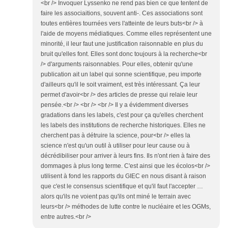
<br /> Invoquer Lyssenko ne rend pas bien ce que tentent de
faire les associaitions, souvent anti-. Ces associations sont
toutes entières tournées vers l'atteinte de leurs buts<br /> à
l'aide de moyens médiatiques. Comme elles représentent une
minorité, il leur faut une justification raisonnable en plus du
bruit qu'elles font. Elles sont donc toujours à la recherche<br
/> d'arguments raisonnables. Pour elles, obtenir qu'une
publication ait un label qui sonne scientifique, peu importe
d'ailleurs qu'il le soit vraiment, est très intéressant. Ça leur
permet d'avoir<br /> des articles de presse qui relaie leur
pensée.<br /> <br /> <br /> Il y a évidemment diverses
gradations dans les labels, c'est pour ça qu'elles cherchent
les labels des institutions de recherche historiques. Elles ne
cherchent pas à détruire la science, pour<br /> elles la
science n'est qu'un outil à utiliser pour leur cause ou à
décrédibiliser pour arriver à leurs fins. Ils n'ont rien à faire des
dommages à plus long terme. C'est ainsi que les écolos<br />
utilisent à fond les rapports du GIEC en nous disant à raison
que c'est le consensus scientifique et qu'il faut l'accepter …
alors qu'ils ne voient pas qu'ils ont miné le terrain avec
leurs<br /> méthodes de lutte contre le nucléaire et les OGMs,
entre autres.<br />