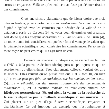
contraire de dévaluer la science au profit de la pseudoscience et de toutes
sortes de croyances. Voilà ce qu’entend ce manifeste par démocratisation
des connaissances.
C’est une sinistre plaisanterie que de laisser croire que moi,
citoyen lambda, je vais participer «
à la construction des connaissances
»
à pied d’égalité avec les chimistes pour décider de la validité de la
datation à partir du Carbone
14
et voter pour déterminer qui a raison.
Nul doute que les citoyens adorateurs du « Saint-Suaire » de Turin (4),
de toute bonne foi, considéreraient que leur foi a davantage de valeur que
la démarche scientifique pour construire les connaissances. Personne de
toute façon ne peut croire qu’il s’agit bien de cela.
Derrière les soi-disant « citoyens », se cachent en fait des
« ONG » à la poursuite de buts idéologiques ou politiques, et qui ne
représentent qu’elles-mêmes. Très clairement, celles-ci veulent détruire
la science. Elles veulent qu’on puisse dire que 2 et 2 font 10, ou bien
qu’ «
on ne peut pas faire de statistiques sur les nombres entiers
»,etc.
(5)…La «
réhabilitation des savoirs traditionnels des communautés
autochtones
», est la position radicale du relativisme culturel des
idéologues postmodernes
(6),
qui nient la valeur de la recherche de
la réalité objective par la méthode scientifique et son universalité
.
Qui placent sur un pied d’égalité savoir scientifique, croyance et
charlatanisme. Ce qui implique par exemple que l’astrophysique et