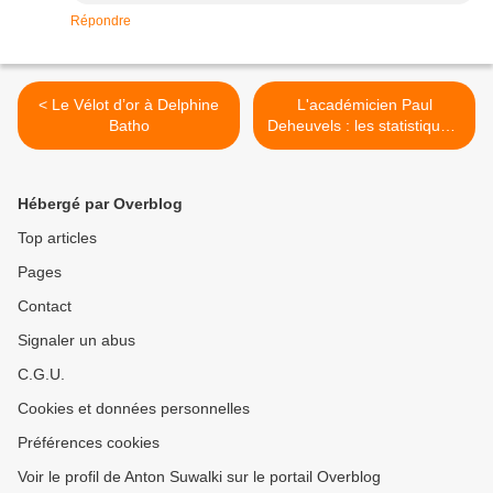
Répondre
< Le Vélot d’or à Delphine
L'académicien Paul
Batho
Deheuvels : les statistiques,
les mensonges et les gros
mensonges, par Wackes
Seppi >
Hébergé par Overblog
Top articles
Pages
Contact
Signaler un abus
C.G.U.
Cookies et données personnelles
Préférences cookies
Voir le profil de Anton Suwalki sur le portail Overblog